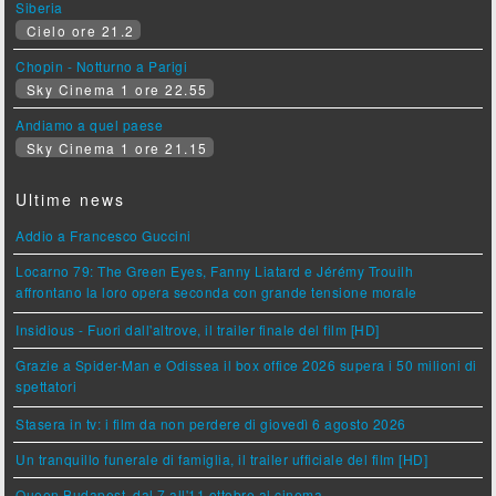
Siberia
Cielo ore 21.2
Chopin - Notturno a Parigi
Sky Cinema 1 ore 22.55
Andiamo a quel paese
Sky Cinema 1 ore 21.15
Ultime news
Addio a Francesco Guccini
Locarno 79: The Green Eyes, Fanny Liatard e Jérémy Trouilh
affrontano la loro opera seconda con grande tensione morale
Insidious - Fuori dall'altrove, il trailer finale del film [HD]
Grazie a Spider-Man e Odissea il box office 2026 supera i 50 milioni di
spettatori
Stasera in tv: i film da non perdere di giovedì 6 agosto 2026
Un tranquillo funerale di famiglia, il trailer ufficiale del film [HD]
Queen Budapest, dal 7 all'11 ottobre al cinema