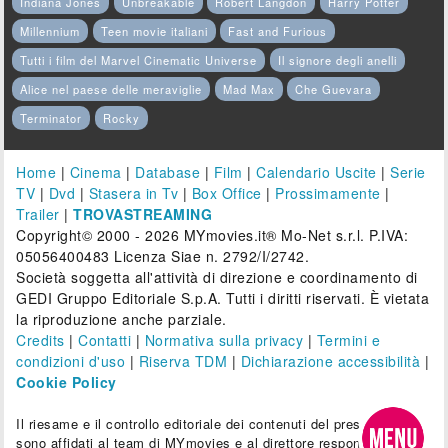
Indiana Jones
Unbreakable
Robert Langdon
Harry Potter
Millennium
Teen movie italiani
Fast and Furious
Tutti i film del Marvel Cinematic Universe
Il signore degli anelli
Alice nel paese delle meraviglie
Mad Max
Che Guevara
Terminator
Rocky
Home
|
Cinema
|
Database
|
Film
|
Calendario Uscite
|
Serie
TV
|
Dvd
|
Stasera in Tv
|
Box Office
|
Prossimamente
|
Trailer
|
TROVASTREAMING
Copyright© 2000 - 2026 MYmovies.it® Mo-Net s.r.l. P.IVA:
05056400483 Licenza Siae n. 2792/I/2742.
Società soggetta all'attività di direzione e coordinamento di
GEDI Gruppo Editoriale S.p.A. Tutti i diritti riservati. È vietata
la riproduzione anche parziale.
Credits
|
Contatti
|
Normativa sulla privacy
|
Termini e
condizioni d'uso
|
Riserva TDM
|
Dichiarazione accessibilità
|
Cookie Policy
Il riesame e il controllo editoriale dei contenuti del presente sito
sono affidati al team di MYmovies e al direttore responsabile.