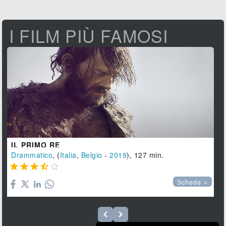
I FILM PIÙ FAMOSI
IL PRIMO RE
Drammatico
, (
Italia
,
Belgio
-
2019
), 127 min.





Scheda »