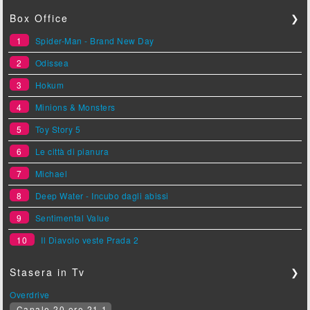
Box Office
❯
1
Spider-Man - Brand New Day
2
Odissea
3
Hokum
4
Minions & Monsters
5
Toy Story 5
6
Le città di pianura
7
Michael
8
Deep Water - Incubo dagli abissi
9
Sentimental Value
10
Il Diavolo veste Prada 2
Stasera in Tv
❯
Overdrive
Canale 20 ore 21.1