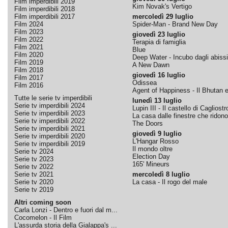
Film imperdibili 2019
Kim Novak's Vertigo
Film imperdibili 2018
Film imperdibili 2017
mercoledì 29 luglio
Film 2024
Spider-Man - Brand New Day
Film 2023
giovedì 23 luglio
Film 2022
Terapia di famiglia
Film 2021
Blue
Film 2020
Deep Water - Incubo dagli abissi
Film 2019
A New Dawn
Film 2018
giovedì 16 luglio
Film 2017
Odissea
Film 2016
Agent of Happiness - Il Bhutan e 
Tutte le serie tv imperdibili
lunedì 13 luglio
Serie tv imperdibili 2024
Lupin III - Il castello di Cagliostr
Serie tv imperdibili 2023
La casa dalle finestre che ridono
Serie tv imperdibili 2022
The Doors
Serie tv imperdibili 2021
giovedì 9 luglio
Serie tv imperdibili 2020
L'Hangar Rosso
Serie tv imperdibili 2019
Il mondo oltre
Serie tv 2024
Election Day
Serie tv 2023
165' Mineurs
Serie tv 2022
Serie tv 2021
mercoledì 8 luglio
Serie tv 2020
La casa - Il rogo del male
Serie tv 2019
Altri coming soon
Carla Lonzi - Dentro e fuori dal m...
Cocomelon - Il Film
L'assurda storia della Gialappa's ...