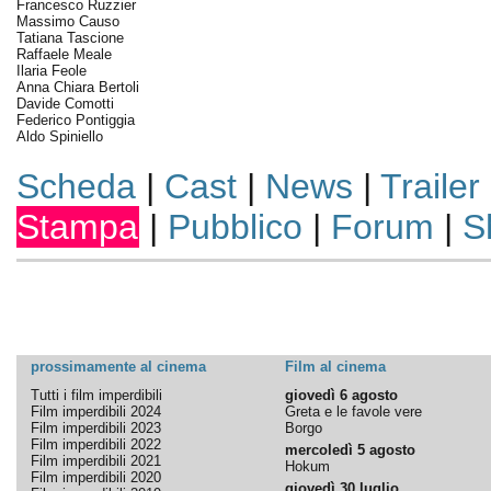
Francesco Ruzzier
Massimo Causo
Tatiana Tascione
Raffaele Meale
Ilaria Feole
Anna Chiara Bertoli
Davide Comotti
Federico Pontiggia
Aldo Spiniello
Scheda
|
Cast
|
News
|
Trailer
Stampa
|
Pubblico
|
Forum
|
S
prossimamente al cinema
Film al cinema
Tutti i film imperdibili
giovedì 6 agosto
Film imperdibili 2024
Greta e le favole vere
Film imperdibili 2023
Borgo
Film imperdibili 2022
mercoledì 5 agosto
Film imperdibili 2021
Hokum
Film imperdibili 2020
giovedì 30 luglio