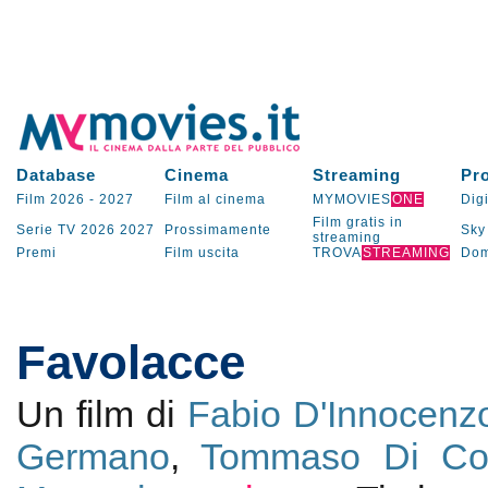
Database
Cinema
Streaming
Pr
Film 2026
-
2027
Film al cinema
MYMOVIES
ONE
Digi
Film gratis in
Serie TV
2026
2027
Prossimamente
Sky
streaming
Premi
Film uscita
TROVA
STREAMING
Dom
Favolacce
Un film di
Fabio D'Innocenz
Germano
,
Tommaso Di Co