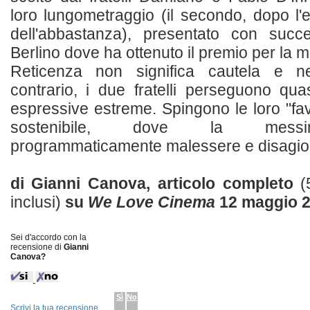
loro lungometraggio (il secondo, dopo l'
dell'abbastanza), presentato con succ
Berlino dove ha ottenuto il premio per la m
Reticenza non significa cautela e n
contrario, i due fratelli perseguono qu
espressive estreme. Spingono le loro "fav
sostenibile, dove la messi
programmaticamente malessere e disagio. [
di Gianni Canova, articolo completo
(
inclusi)
su
We Love Cinema
12 maggio 
Sei d'accordo con la
recensione di
Gianni
Canova?
Sì
No
Scrivi la tua recensione