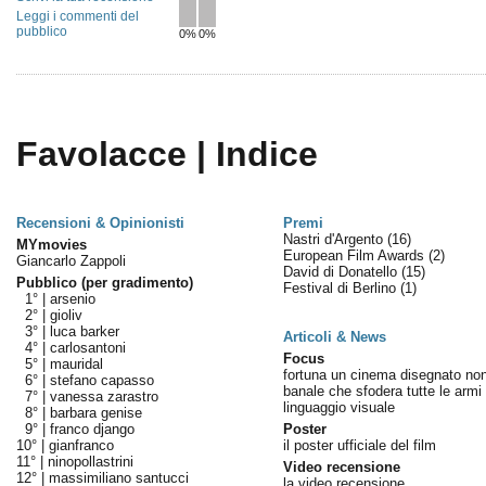
Leggi i commenti del
pubblico
0%
0%
Favolacce | Indice
Recensioni & Opinionisti
Premi
Nastri d'Argento
(16)
MYmovies
European Film Awards
(2)
Giancarlo Zappoli
David di Donatello
(15)
Pubblico (per gradimento)
Festival di Berlino
(1)
1° |
arsenio
2° |
gioliv
3° |
luca barker
Articoli & News
4° |
carlosantoni
Focus
5° |
mauridal
fortuna un cinema disegnato no
6° |
stefano capasso
banale che sfodera tutte le armi 
7° |
vanessa zarastro
linguaggio visuale
8° |
barbara genise
9° |
franco django
Poster
10° |
gianfranco
il poster ufficiale del film
11° |
ninopollastrini
Video recensione
12° |
massimiliano santucci
la video recensione