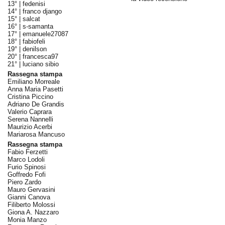
13° |
fedenisi
14° |
franco django
15° |
salcat
16° |
s-samanta
17° |
emanuele27087
18° |
fabiofeli
19° |
denilson
20° |
francesca97
21° |
luciano sibio
Rassegna stampa
Emiliano Morreale
Anna Maria Pasetti
Cristina Piccino
Adriano De Grandis
Valerio Caprara
Serena Nannelli
Maurizio Acerbi
Mariarosa Mancuso
Rassegna stampa
Fabio Ferzetti
Marco Lodoli
Furio Spinosi
Goffredo Fofi
Piero Zardo
Mauro Gervasini
Gianni Canova
Filiberto Molossi
Giona A. Nazzaro
Monia Manzo