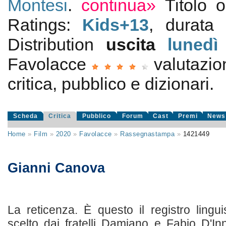
Montesi
.
continua»
Titolo 
Ratings:
Kids+13
, durata
Distribution
uscita
lunedì
Favolacce
valutazi
critica, pubblico e dizionari.
Scheda
Critica
Pubblico
Forum
Cast
Premi
News
Home
»
Film
»
2020
»
Favolacce
»
Rassegnastampa
»
1421449
Gianni Canova
La reticenza. È questo il registro lingu
scelto dai fratelli Damiano e Fabio D'I