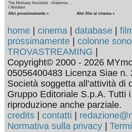
The Mortuary Assistant - Anatomia ...
I Nisidiani
Altri prossimamente »
Altri film al cinema »
home
|
cinema
|
database
|
fil
prossimamente
|
colonne sono
TROVASTREAMING
|
Copyright© 2000 - 2026 MYmov
05056400483 Licenza Siae n. 
Società soggetta all'attività d
Gruppo Editoriale S.p.A. Tutti i d
riproduzione anche parziale.
credits
|
contatti
|
redazione@m
Normativa sulla privacy
|
Termi