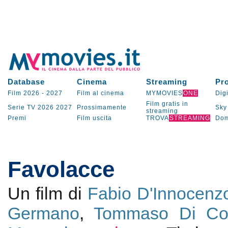
Database
Cinema
Streaming
Pr
Film 2026
-
2027
Film al cinema
MYMOVIES
ONE
Digi
Film gratis in
Serie TV
2026
2027
Prossimamente
Sky
streaming
Premi
Film uscita
TROVA
STREAMING
Dom
Favolacce
Un film di
Fabio D'Innocenz
Germano
,
Tommaso Di Co