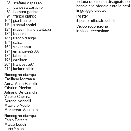
fortuna un cinema disegnato no
6° |
stefano capasso
banale che sfodera tutte le armi 
7° |
vanessa zarastro
linguaggio visuale
8° |
barbara genise
9° |
franco django
Poster
10° |
gianfranco
il poster ufficiale del film
11° |
ninopollastrini
Video recensione
12° |
massimiliano santucci
la video recensione
13° |
fedenisi
14° |
franco django
15° |
salcat
16° |
s-samanta
17° |
emanuele27087
18° |
fabiofeli
19° |
denilson
20° |
francesca97
21° |
luciano sibio
Rassegna stampa
Emiliano Morreale
Anna Maria Pasetti
Cristina Piccino
Adriano De Grandis
Valerio Caprara
Serena Nannelli
Maurizio Acerbi
Mariarosa Mancuso
Rassegna stampa
Fabio Ferzetti
Marco Lodoli
Furio Spinosi