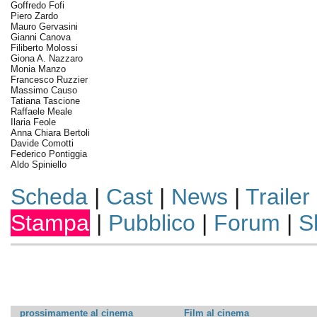
Goffredo Fofi
Piero Zardo
Mauro Gervasini
Gianni Canova
Filiberto Molossi
Giona A. Nazzaro
Monia Manzo
Francesco Ruzzier
Massimo Causo
Tatiana Tascione
Raffaele Meale
Ilaria Feole
Anna Chiara Bertoli
Davide Comotti
Federico Pontiggia
Aldo Spiniello
Scheda
|
Cast
|
News
|
Trailer
Stampa
|
Pubblico
|
Forum
|
S
prossimamente al cinema
Film al cinema