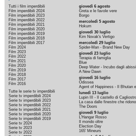
Tutti i film imperdibili
giovedì 6 agosto
Film imperdibili 2024
Greta e le favole vere
Film imperdibili 2023
Borgo
Film imperdibili 2022
mercoledì 5 agosto
Film imperdibili 2021
Hokum
Film imperdibili 2020
giovedì 30 luglio
Film imperdibili 2019
Kim Novak's Vertigo
Film imperdibili 2018
Film imperdibili 2017
mercoledì 29 luglio
Film 2024
Spider-Man - Brand New Day
Film 2023
giovedì 23 luglio
Film 2022
Terapia di famiglia
Film 2021
Blue
Film 2020
Deep Water - Incubo dagli abissi
Film 2019
A New Dawn
Film 2018
giovedì 16 luglio
Film 2017
Odissea
Film 2016
Agent of Happiness - Il Bhutan e 
Tutte le serie tv imperdibili
lunedì 13 luglio
Serie tv imperdibili 2024
Lupin III - Il castello di Cagliostr
Serie tv imperdibili 2023
La casa dalle finestre che ridono
Serie tv imperdibili 2022
The Doors
Serie tv imperdibili 2021
giovedì 9 luglio
Serie tv imperdibili 2020
L'Hangar Rosso
Serie tv imperdibili 2019
Il mondo oltre
Serie tv 2024
Election Day
Serie tv 2023
165' Mineurs
Serie tv 2022