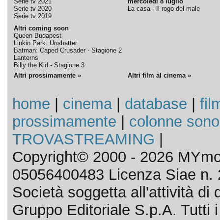
Serie tv 2021
mercoledì 8 luglio
Serie tv 2020
La casa - Il rogo del male
Serie tv 2019
Altri coming soon
Queen Budapest
Linkin Park: Unshatter
Batman: Caped Crusader - Stagione 2
Lanterns
Billy the Kid - Stagione 3
Altri prossimamente »
Altri film al cinema »
home
|
cinema
|
database
|
fil
prossimamente
|
colonne sono
TROVASTREAMING
|
Copyright© 2000 - 2026 MYmov
05056400483 Licenza Siae n. 
Società soggetta all'attività d
Gruppo Editoriale S.p.A. Tutti i d