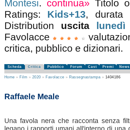
Montesi
.
continua»
Titolo 
Ratings:
Kids+13
, durata
Distribution
uscita
lunedì
Favolacce
valutazi
critica, pubblico e dizionari.
Scheda
Critica
Pubblico
Forum
Cast
Premi
News
Home
»
Film
»
2020
»
Favolacce
»
Rassegnastampa
»
1404186
Raffaele Meale
Una favola nera che racconta senza filt
legano i rapporti umani all'interno di una 