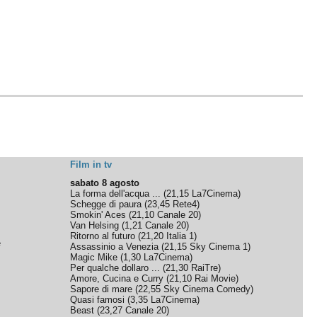
Film in tv
sabato 8 agosto
La forma dell'acqua ...
(
21,15
La7Cinema
)
Schegge di paura
(
23,45
Rete4
)
Smokin' Aces
(
21,10
Canale 20
)
Van Helsing
(
1,21
Canale 20
)
Ritorno al futuro
(
21,20
Italia 1
)
e
Assassinio a Venezia
(
21,15
Sky Cinema 1
)
Magic Mike
(
1,30
La7Cinema
)
Per qualche dollaro ...
(
21,30
RaiTre
)
Amore, Cucina e Curry
(
21,10
Rai Movie
)
Sapore di mare
(
22,55
Sky Cinema Comedy
)
Quasi famosi
(
3,35
La7Cinema
)
Beast
(
23,27
Canale 20
)