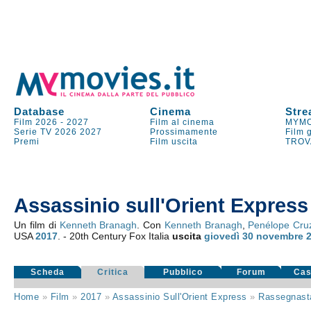
Database
Cinema
Stre
Film 2026
-
2027
Film al cinema
MYMO
Serie TV
2026
2027
Prossimamente
Film 
Premi
Film uscita
TROV
Assassinio sull'Orient Express
Un film di
Kenneth Branagh
. Con
Kenneth Branagh
,
Penélope Cru
USA
2017
. - 20th Century Fox Italia
uscita
giovedì 30
novembre 
Scheda
Critica
Pubblico
Forum
Cas
Home
»
Film
»
2017
»
Assassinio Sull'Orient Express
»
Rassegnas