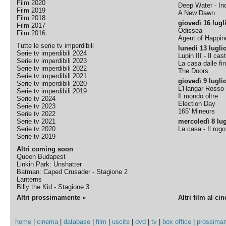
Film 2020
Deep Water - Inc
Film 2019
A New Dawn
Film 2018
giovedì 16 lugl
Film 2017
Odissea
Film 2016
Agent of Happine
Tutte le serie tv imperdibili
lunedì 13 lugli
Serie tv imperdibili 2024
Lupin III - Il cas
Serie tv imperdibili 2023
La casa dalle fi
Serie tv imperdibili 2022
The Doors
Serie tv imperdibili 2021
giovedì 9 lugli
Serie tv imperdibili 2020
L'Hangar Rosso
Serie tv imperdibili 2019
Il mondo oltre
Serie tv 2024
Election Day
Serie tv 2023
165' Mineurs
Serie tv 2022
Serie tv 2021
mercoledì 8 lug
Serie tv 2020
La casa - Il rog
Serie tv 2019
Altri coming soon
Queen Budapest
Linkin Park: Unshatter
Batman: Caped Crusader - Stagione 2
Lanterns
Billy the Kid - Stagione 3
Altri prossimamente »
Altri film al ci
home
|
cinema
|
database
|
film
|
uscite
|
dvd
|
tv
|
box office
|
prossima