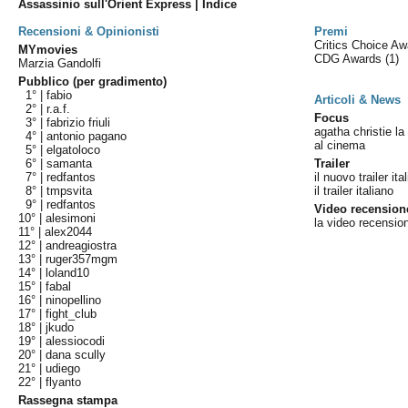
Assassinio sull'Orient Express | Indice
Recensioni & Opinionisti
Premi
Critics Choice A
MYmovies
CDG Awards
(1)
Marzia Gandolfi
Pubblico (per gradimento)
1° |
fabio
Articoli & News
2° |
r.a.f.
Focus
3° |
fabrizio friuli
agatha christie la 
4° |
antonio pagano
al cinema
5° |
elgatoloco
6° |
samanta
Trailer
7° |
redfantos
il nuovo trailer ita
8° |
tmpsvita
il trailer italiano
9° |
redfantos
Video recension
10° |
alesimoni
la video recensio
11° |
alex2044
12° |
andreagiostra
13° |
ruger357mgm
14° |
loland10
15° |
fabal
16° |
ninopellino
17° |
fight_club
18° |
jkudo
19° |
alessiocodi
20° |
dana scully
21° |
udiego
22° |
flyanto
Rassegna stampa