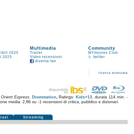
Multimedia
Community
ibili 2025
Trailer
MYmovies Club
li 2025
Video recensioni
twitter
diventa fan
ricerca avanzata
 Orient Express
.
Drammatico
,
Ratings:
Kids+13
, durata 114 min. -
ione media:
2,86
su
-1
recensioni di critica, pubblico e dizionari.
rasi
Streaming