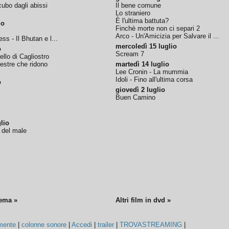
ubo dagli abissi
Il bene comune
Lo straniero
È l'ultima battuta?
io
Finchè morte non ci separi 2
Arco - Un'Amicizia per Salvare il ...
ss - Il Bhutan e l...
mercoledì 15 luglio
o
Scream 7
tello di Cagliostro
nestre che ridono
martedì 14 luglio
Lee Cronin - La mummia
Idoli - Fino all'ultima corsa
o
giovedì 2 luglio
Buen Camino
lio
o del male
nema »
Altri film in dvd »
mente
|
colonne sonore
|
Accedi
|
trailer
|
TROVASTREAMING
|