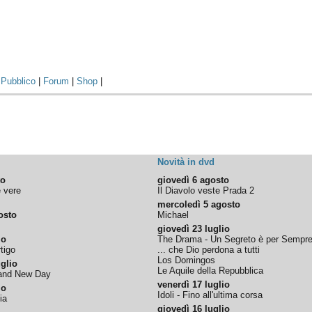
|
Pubblico
|
Forum
|
Shop
|
Novità in dvd
to
giovedì 6 agosto
e vere
Il Diavolo veste Prada 2
mercoledì 5 agosto
osto
Michael
giovedì 23 luglio
io
The Drama - Un Segreto è per Sempr
tigo
... che Dio perdona a tutti
Los Domingos
glio
Le Aquile della Repubblica
rand New Day
venerdì 17 luglio
io
Idoli - Fino all'ultima corsa
ia
giovedì 16 luglio