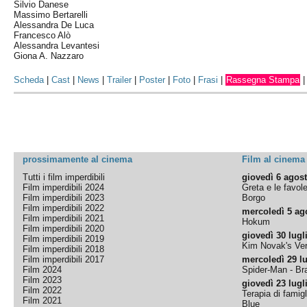
Silvio Danese
Massimo Bertarelli
Alessandra De Luca
Francesco Alò
Alessandra Levantesi
Giona A. Nazzaro
Scheda
|
Cast
|
News
|
Trailer
|
Poster
|
Foto
|
Frasi
|
Rassegna Stampa
prossimamente al cinema
Film al cinema
Tutti i film imperdibili
giovedì 6 agos
Film imperdibili 2024
Greta e le favol
Film imperdibili 2023
Borgo
Film imperdibili 2022
mercoledì 5 ag
Film imperdibili 2021
Hokum
Film imperdibili 2020
giovedì 30 lugl
Film imperdibili 2019
Kim Novak's Ver
Film imperdibili 2018
Film imperdibili 2017
mercoledì 29 lu
Film 2024
Spider-Man - B
Film 2023
giovedì 23 lugl
Film 2022
Terapia di famigl
Film 2021
Blue