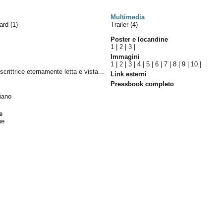
Multimedia
ward
(1)
Trailer (4)
Poster e locandine
1
|
2
|
3
|
Immagini
1
|
2
|
3
|
4
|
5
|
6
|
7
|
8
|
9
|
10
|
scrittrice eternamente letta e vista...
Link esterni
Pressbook completo
liano
e
ne