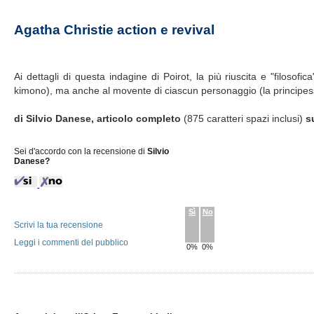
Agatha Christie action e revival
Ai dettagli di questa indagine di Poirot, la più riuscita e "filosofica"
kimono), ma anche al movente di ciascun personaggio (la principessa ru
di Silvio Danese, articolo completo
(875 caratteri spazi inclusi)
s
Sei d'accordo con la recensione di
Silvio
Danese?
Sì
No
Scrivi la tua recensione
Leggi i commenti del pubblico
0%
0%