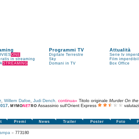
aming
Programmi TV
Attualità
VIES
ONE
Digitale Terrestre
Serie tv imperd
gratis in streaming
Sky
Film imperdibi
A
STREAMING
Domani in TV
Box Office
z
,
Willem Dafoe
,
Judi Dench
.
continua»
Titolo originale
Murder On the
2017
.
Assassinio sull'Orient Express
valutaz
MYMO
NE
T
RO
t
Premi
News
Trailer
Poster
Foto
F
tampa
»
773180