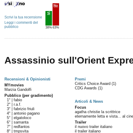
No
Sì
Scrivi la tua recensione
Leggi i commenti del
pubblico
38%
63%
Assassinio sull'Orient Expre
Recensioni & Opinionisti
Premi
Critics Choice Award
(1)
MYmovies
CDG Awards
(1)
Marzia Gandolfi
Pubblico (per gradimento)
1° |
fabio
Articoli & News
2° |
r.a.f.
Focus
3° |
fabrizio friuli
agatha christie la scrittrice
4° |
antonio pagano
eternamente letta e vista... al ci
5° |
elgatoloco
6° |
samanta
Trailer
7° |
redfantos
il nuovo trailer italiano
8° |
tmpsvita
il trailer italiano