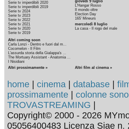
giovedì 9 luglio
Serie tv imperdibili 2020
L'Hangar Rosso
Serie tv imperdibili 2019
Il mondo oltre
Serie tv 2024
Election Day
Serie tv 2023
165' Mineurs
Serie tv 2022
Serie tv 2021
mercoledì 8 luglio
Serie tv 2020
La casa - Il rogo del male
Serie tv 2019
Altri coming soon
Carla Lonzi - Dentro e fuori dal m...
Cocomelon - Il Film
L'assurda storia della Gialappa's ...
The Mortuary Assistant - Anatomia ...
I Nisidiani
Altri prossimamente »
Altri film al cinema »
home
|
cinema
|
database
|
fil
prossimamente
|
colonne sono
TROVASTREAMING
|
Copyright© 2000 - 2026 MYmov
05056400483 Licenza Siae n. 