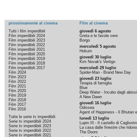
prossimamente al cinema
Film al cinema
Tutti i film imperdibili
giovedì 6 agosto
Film imperdibili 2024
Greta e le favole vere
Film imperdibili 2023
Borgo
Film imperdibili 2022
mercoledì 5 agosto
Film imperdibili 2021
Hokum
Film imperdibili 2020
giovedì 30 luglio
Film imperdibili 2019
Kim Novak's Vertigo
Film imperdibili 2018
Film imperdibili 2017
mercoledì 29 luglio
Film 2024
Spider-Man - Brand New Day
Film 2023
giovedì 23 luglio
Film 2022
Terapia di famiglia
Film 2021
Blue
Film 2020
Deep Water - Incubo dagli abissi
Film 2019
A New Dawn
Film 2018
giovedì 16 luglio
Film 2017
Odissea
Film 2016
Agent of Happiness - Il Bhutan e 
Tutte le serie tv imperdibili
lunedì 13 luglio
Serie tv imperdibili 2024
Lupin III - Il castello di Cagliostr
Serie tv imperdibili 2023
La casa dalle finestre che ridono
Serie tv imperdibili 2022
The Doors
Serie tv imperdibili 2021