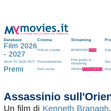
Database
Cinema
Streaming
Pr
Film 2026
Film al cinema
MYMOVIES
ONE
Digi
-
2027
Film gratis in
Serie TV
2026
2027
Prossimamente
Sky
streaming
Premi
Film uscita
TROVA
STREAMING
Dom
Assassinio sull'Orie
Un film di
Kenneth Branagh