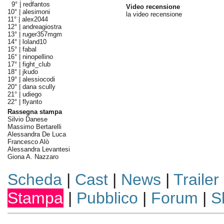
9° |
redfantos
Video recensione
10° |
alesimoni
la video recensione
11° |
alex2044
12° |
andreagiostra
13° |
ruger357mgm
14° |
loland10
15° |
fabal
16° |
ninopellino
17° |
fight_club
18° |
jkudo
19° |
alessiocodi
20° |
dana scully
21° |
udiego
22° |
flyanto
Rassegna stampa
Silvio Danese
Massimo Bertarelli
Alessandra De Luca
Francesco Alò
Alessandra Levantesi
Giona A. Nazzaro
Scheda
|
Cast
|
News
|
Trailer
Stampa
|
Pubblico
|
Forum
|
S