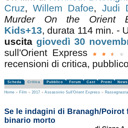
Cruz
,
Willem Dafoe
,
Judi 
Murder On the Orient E
Kids+13
, durata 114 min. -
uscita
giovedì 30
novemb
sull'Orient Express
recensioni di critica, pubblico
Scheda
Critica
Pubblico
Forum
Cast
Premi
News
Home
»
Film
»
2017
»
Assassinio Sull'Orient Express
»
Rassegnast
Se le indagini di Branagh/Poirot
binario morto