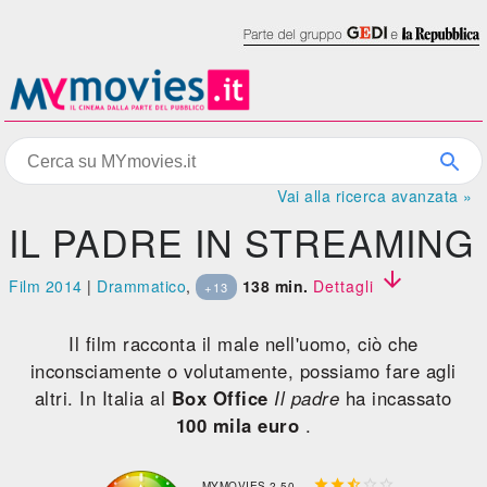
Vai alla ricerca avanzata »
IL PADRE IN STREAMING

Film 2014
|
Drammatico
,
138 min.
Dettagli
+13
Il film racconta il male nell'uomo, ciò che
inconsciamente o volutamente, possiamo fare agli
altri. In Italia al
Box Office
Il padre
ha incassato
100 mila euro
.





MYMOVIES 2,50