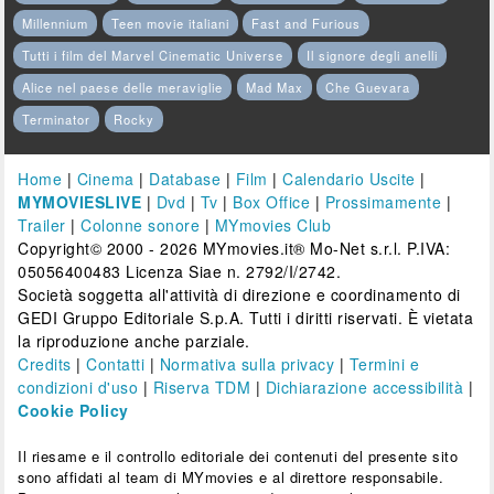
Millennium
Teen movie italiani
Fast and Furious
Tutti i film del Marvel Cinematic Universe
Il signore degli anelli
Alice nel paese delle meraviglie
Mad Max
Che Guevara
Terminator
Rocky
Home
|
Cinema
|
Database
|
Film
|
Calendario Uscite
|
MYMOVIESLIVE
|
Dvd
|
Tv
|
Box Office
|
Prossimamente
|
Trailer
|
Colonne sonore
|
MYmovies Club
Copyright© 2000 - 2026 MYmovies.it® Mo-Net s.r.l. P.IVA:
05056400483 Licenza Siae n. 2792/I/2742.
Società soggetta all'attività di direzione e coordinamento di
GEDI Gruppo Editoriale S.p.A. Tutti i diritti riservati. È vietata
la riproduzione anche parziale.
Credits
|
Contatti
|
Normativa sulla privacy
|
Termini e
condizioni d'uso
|
Riserva TDM
|
Dichiarazione accessibilità
|
Cookie Policy
Il riesame e il controllo editoriale dei contenuti del presente sito
sono affidati al team di MYmovies e al direttore responsabile.