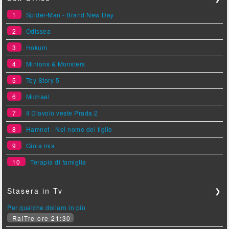
1
Spider-Man - Brand New Day
2
Odissea
3
Hokum
4
Minions & Monsters
5
Toy Story 5
6
Michael
7
Il Diavolo veste Prada 2
8
Hamnet - Nel nome del figlio
9
Gioia mia
10
Terapia di famiglia
Stasera in Tv
❯
Per qualche dollaro in più
RaiTre ore 21:30