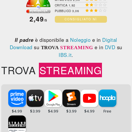





CRITICA 1,92





PUBBLICO 3,06
2,49
CONSIGLIATO NÌ
/5
Il padre
è disponibile a
Noleggio
e in
Digital
Download
su
e in
DVD
su
TROVA
STREAMING
IBS.it
.
TROVA
STREAMING