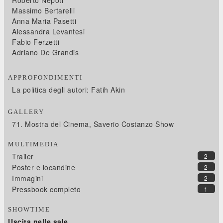
Roberto Nepoti
Massimo Bertarelli
Anna Maria Pasetti
Alessandra Levantesi
Fabio Ferzetti
Adriano De Grandis
APPROFONDIMENTI
La politica degli autori: Fatih Akin
GALLERY
71. Mostra del Cinema, Saverio Costanzo Show
MULTIMEDIA
Trailer
2
Poster e locandine
2
Immagini
2
Pressbook completo
1
SHOWTIME
Uscita nelle sale