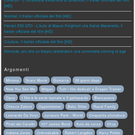
[HD]
Normal, il trailer ufficiale del film [HD]
Ferrari 250 GTO - L'auto di Mauro Forghieri che Salvò Maranello, il
trailer ufficiale del film [HD]
Couture, il trailer ufficiale del film [HD]
Nimrods, più che un biopic celebrativo una commedia coming of age
Argomenti
Minions
Scary Movie
Gomorra
28 giorni dopo
Now You See Me
M3gan
Tutti i film dedicati a Dragon Trainer
Opus
I film e le serie ispirate a Il gattopardo
Biancaneve
Checco Zalone
Oppenheimer
Baby Sitter
Royal Family
Leonardo Da Vinci
Jurassic Park - World
Cinquanta sfumature
Pirati dei Caraibi
007 James Bond
Auto da corsa
Virus
Indiana Jones
Unbreakable
Robert Langdon
Harry Potter