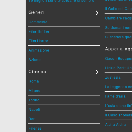
10 migliori serie tv coreane di sempre
Il Gatto col Ca
Generi
❯
Cambiare l'acqu
Commedie
Se domani non 
Film Thriller
Succederà ques
Film Horror
Appena agg
Animazione
Queen Budape
Azione
Linkin Park: Un
Cinema
❯
Zustissia
Roma
La leggenda de
Milano
Fame d'aria
Torino
L'estate che fin
Napoli
Il Caso Thoma
Bari
Atcha Atcha
Firenze