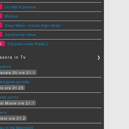
6
Le città di pianura
7
Michael
8
Deep Water - Incubo dagli abissi
9
Sentimental Value
0
Il Diavolo veste Prada 2
asera in Tv
❯
erdrive
anale 20 ore 21.1
tempesta perfetta
is ore 21.25
sesto giorno
ai Movie ore 21.1
eria
ielo ore 21.2
ic in the Moonlight