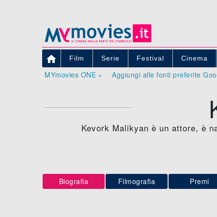

Film
Serie
Festival
Cinema
MYmovies ONE »
Aggiungi alle fonti preferite Go
Kevork Malikyan è un attore, è n
Biografia
Filmografia
Premi