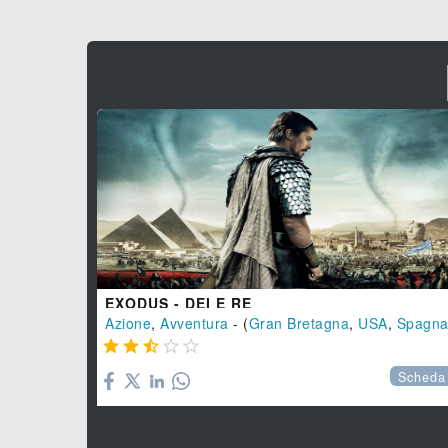
EXODUS - DEI E RE
Azione
,
Avventura
- (
Gran Bretagna
,
USA
,
Spagn





Scheda