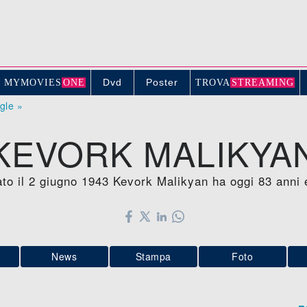
Dvd
Poster
MYMOVIE
S
ONE
TROV
A
STREAMING
ogle »
KEVORK MALIKYA
ato il 2 giugno 1943 Kevork Malikyan ha oggi 83 anni 
News
Stampa
Foto