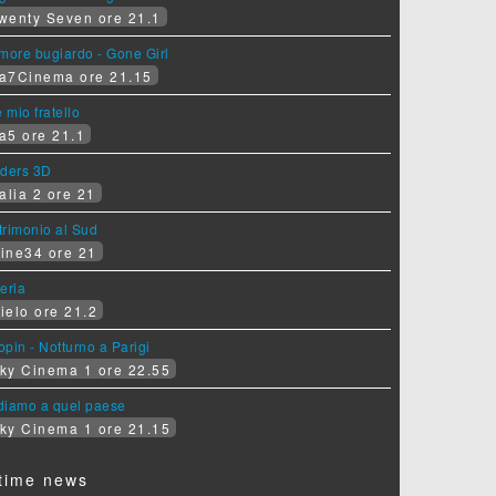
wenty Seven ore 21.1
more bugiardo - Gone Girl
a7Cinema ore 21.15
e mio fratello
a5 ore 21.1
iders 3D
alia 2 ore 21
rimonio al Sud
ine34 ore 21
eria
ielo ore 21.2
pin - Notturno a Parigi
ky Cinema 1 ore 22.55
diamo a quel paese
ky Cinema 1 ore 21.15
time news