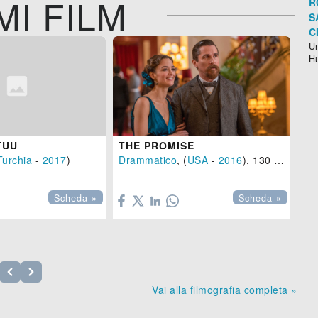
MI FILM
R
S
C
Un
H
TUU
THE PROMISE
EX
Turchia
-
2017
)
Drammatico
, (
USA
-
2016
), 130 min.
Az


Scheda »
Scheda »
Vai alla filmografia completa »