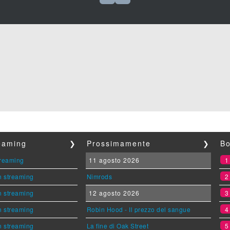
reaming
❯
Prossimamente
❯
Bo
streaming
11 agosto 2026
n streaming
Nimrods
n streaming
12 agosto 2026
n streaming
Robin Hood - Il prezzo del sangue
n streaming
La fine di Oak Street