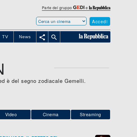
Parte del gruppo
e
Accedi


TV
News
N
ed è del segno zodiacale Gemelli.
Video
Cinema
Streaming