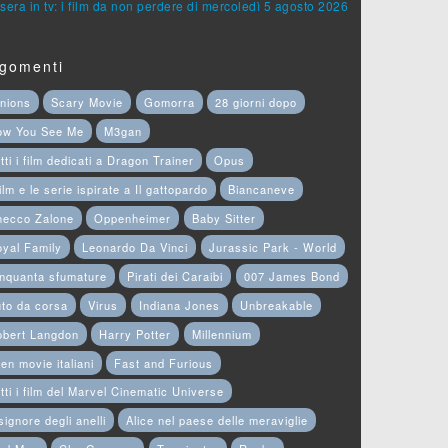
sera in tv: i film da non perdere di mercoledì 5 agosto 2026
gomenti
nions
Scary Movie
Gomorra
28 giorni dopo
ow You See Me
M3gan
tti i film dedicati a Dragon Trainer
Opus
film e le serie ispirate a Il gattopardo
Biancaneve
hecco Zalone
Oppenheimer
Baby Sitter
yal Family
Leonardo Da Vinci
Jurassic Park - World
nquanta sfumature
Pirati dei Caraibi
007 James Bond
to da corsa
Virus
Indiana Jones
Unbreakable
obert Langdon
Harry Potter
Millennium
en movie italiani
Fast and Furious
tti i film del Marvel Cinematic Universe
 signore degli anelli
Alice nel paese delle meraviglie