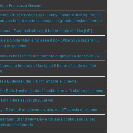
dio a Francesco Guccini
arno 79: The Green Eyes, Fanny Liatard e Jérémy Trouilh
rontano la loro opera seconda con grande tensione morale
idious - Fuori dall'altrove, il trailer finale del film [HD]
zie a Spider-Man e Odissea il box office 2026 supera i 50
ioni di spettatori
sera in tv: i film da non perdere di giovedì 6 agosto 2026
tranquillo funerale di famiglia, il trailer ufficiale del film
D]
en Budapest, dal 7 all'11 ottobre al cinema
kin Park: Unshatter, dal 30 settembre al 3 ottobre al cinema
arno Film Festival 2026, al via
y - Diario di un giovane cuoco, dal 27 agosto al cinema
der-Man: Brand New Day e Odissea continuano la loro
cia multimilionaria