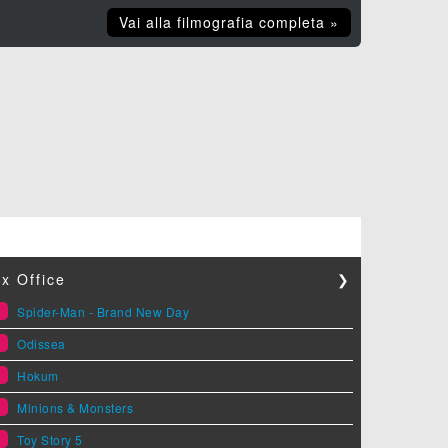
Vai alla filmografia completa »
x Office
❯
1
Spider-Man - Brand New Day
2
Odissea
3
Hokum
4
Minions & Monsters
5
Toy Story 5