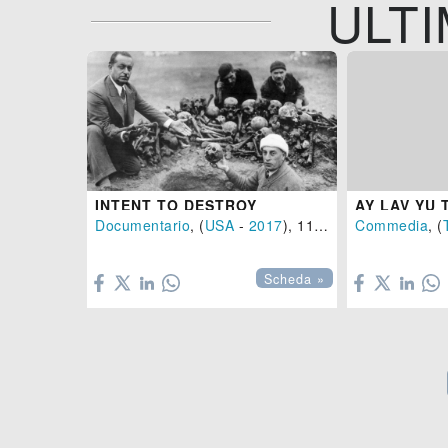
ULTI
INTENT TO DESTROY
AY LAV YU 
Documentario
, (
USA
-
2017
), 115 min.
Commedia
, (


Scheda »