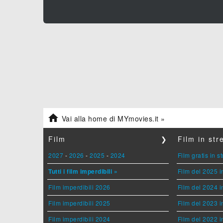

Vai alla home di MYmovies.it »
Film
❯
Film in st
2027
-
2026
-
2025
-
2024
Film gratis in 
Tutti i film imperdibili »
Film del 2025 i
Film imperdibili 2026
Film del 2024 i
Film imperdibili 2025
Film del 2023 i
Film imperdibili 2024
Film del 2022 i