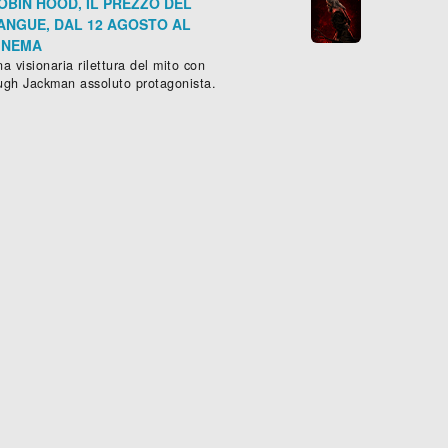
OBIN HOOD, IL PREZZO DEL
ANGUE, DAL 12 AGOSTO AL
INEMA
a visionaria rilettura del mito con
ugh Jackman assoluto protagonista.
IL PADRE
Drammatico
, (
Germania
,
Franc





ODUS - DEI E RE
Sched
ione
,
Avventura
- (
Gran Bretagna
,
USA
,
Spagna
-
2015
), 150 min.




Scheda »