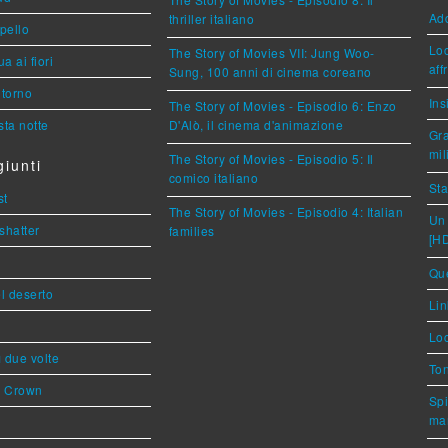
Ad
thriller italiano
ppello
Loc
The Story of Movies VII: Jung Woo-
a ai fiori
aff
Sung, 100 anni di cinema coreano
torno
Ins
The Story of Movies - Episodio 6: Enzo
ta notte
D'Alò, il cinema d'animazione
Gra
mil
The Story of Movies - Episodio 5: Il
iunti
comico italiano
Sta
st
The Story of Movies - Episodio 4: Italian
Un 
shatter
families
[H
Que
l deserto
Lin
Loc
ì due volte
Ton
s Crown
Spi
mar