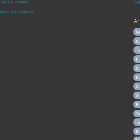
eur Est Proche!
Sta
ovie: The Secret of
Ar
Mi
N
Tu
I 
C
Ro
Ci
Au
R
Te
Tu
Il