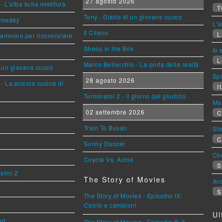
27 agosto 2026
L'alba sulla mietitura
T
Tony - Diario di un giovane cuoco
omsday
L'a
Il Cileno
L
cammino per ricominciare
Sheep in the Box
Io 
L
Marco Bellocchio - La porta della realtà
i un giovane cuoco
Sp
28 agosto 2026
- La piccola cucina di
It
Terminator 2 - Il giorno del giudizio
Mat
02 settembre 2026
C
Train To Busan
Sib
C
Sunny Dancer
Cho
Coyote Vs. Acme
S
esimi 2
The Story of Movies
An
S
The Story of Movies - Episodio IX:
Calcio e campioni
Ul
ud
The Story of Movies - Episodio 8: Il