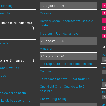
 streaming
19 agosto 2026
streaming
Oceania
Camp Miasma - Adolescenza, sesso e
timana al cinema
morte
❯
Insidious - Fuori dall'altrove
1
20 agosto 2026
le vere
St
Maldoror
Ov
26 agosto 2026
C
a settimana...
❯
The Dog Stars - Le stelle dopo la fine
La 
Brand New Day
Couture
Ir
rtigo
La vendetta perfetta - Bear Country
Il 
R
One Night Only - Quando tutto è
possibile
Sib
piacere è tutto nostro
C
Ghost: 2 Big To Rig
 Le stelle dopo la fine
Mag