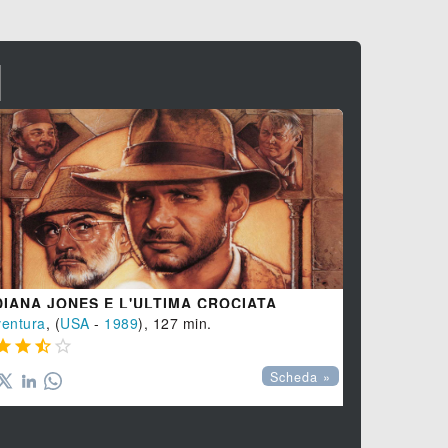
I
IL PADRE
Drammatico
,




DIANA JONES E L'ULTIMA CROCIATA
entura
, (
USA
-
1989
), 127 min.




Scheda »