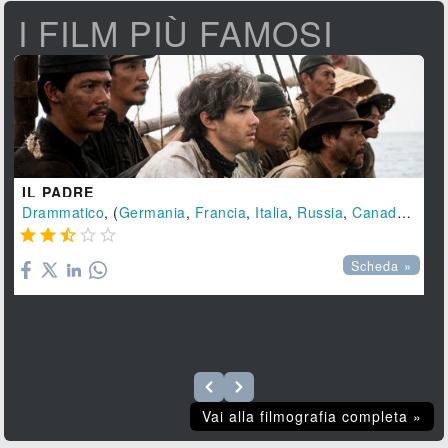
I FILM PIÙ FAMOSI
IL PADRE
Drammatico
, (
Germania
,
Francia
,
Italia
,
Russia
,
Canada
,
Polo





Scheda »
Vai alla filmografia completa »