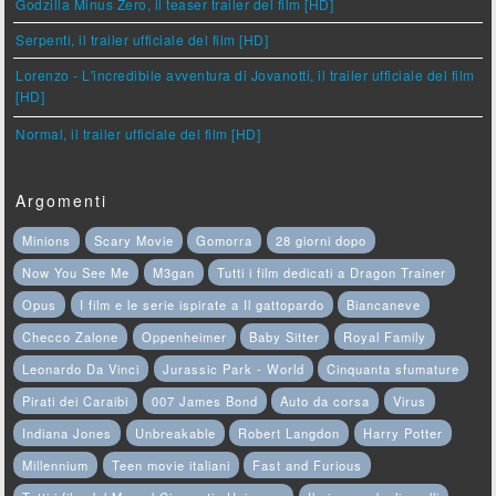
Godzilla Minus Zero, il teaser trailer del film [HD]
Serpenti, il trailer ufficiale del film [HD]
Lorenzo - L'incredibile avventura di Jovanotti, il trailer ufficiale del film
[HD]
Normal, il trailer ufficiale del film [HD]
Argomenti
Minions
Scary Movie
Gomorra
28 giorni dopo
Now You See Me
M3gan
Tutti i film dedicati a Dragon Trainer
Opus
I film e le serie ispirate a Il gattopardo
Biancaneve
Checco Zalone
Oppenheimer
Baby Sitter
Royal Family
Leonardo Da Vinci
Jurassic Park - World
Cinquanta sfumature
Pirati dei Caraibi
007 James Bond
Auto da corsa
Virus
Indiana Jones
Unbreakable
Robert Langdon
Harry Potter
Millennium
Teen movie italiani
Fast and Furious