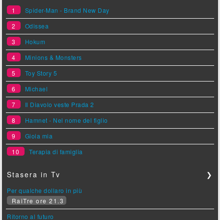
1
Spider-Man - Brand New Day
2
Odissea
3
Hokum
4
Minions & Monsters
5
Toy Story 5
6
Michael
7
Il Diavolo veste Prada 2
8
Hamnet - Nel nome del figlio
9
Gioia mia
10
Terapia di famiglia
Stasera in Tv
❯
Per qualche dollaro in più
RaiTre ore 21.3
Ritorno al futuro