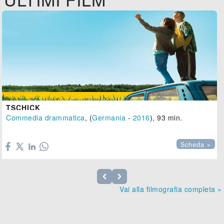
TSCHICK
Commedia drammatica
, (
Germania
-
2016
), 93 min.

Scheda »
Vai alla filmografia completa »