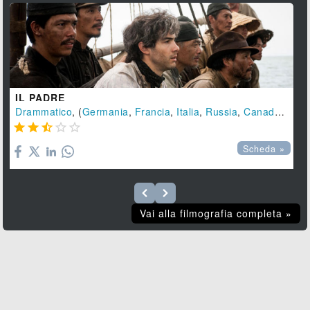
IL PADRE
Drammatico
, (
Germania
,
Francia
,
Italia
,
Russia
,
Canada
,
Polo





Scheda »
Vai alla filmografia completa »