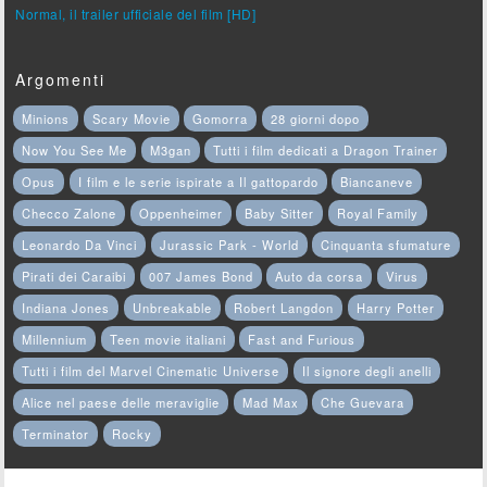
Normal, il trailer ufficiale del film [HD]
Argomenti
Minions
Scary Movie
Gomorra
28 giorni dopo
Now You See Me
M3gan
Tutti i film dedicati a Dragon Trainer
Opus
I film e le serie ispirate a Il gattopardo
Biancaneve
Checco Zalone
Oppenheimer
Baby Sitter
Royal Family
Leonardo Da Vinci
Jurassic Park - World
Cinquanta sfumature
Pirati dei Caraibi
007 James Bond
Auto da corsa
Virus
Indiana Jones
Unbreakable
Robert Langdon
Harry Potter
Millennium
Teen movie italiani
Fast and Furious
Tutti i film del Marvel Cinematic Universe
Il signore degli anelli
Alice nel paese delle meraviglie
Mad Max
Che Guevara
Terminator
Rocky