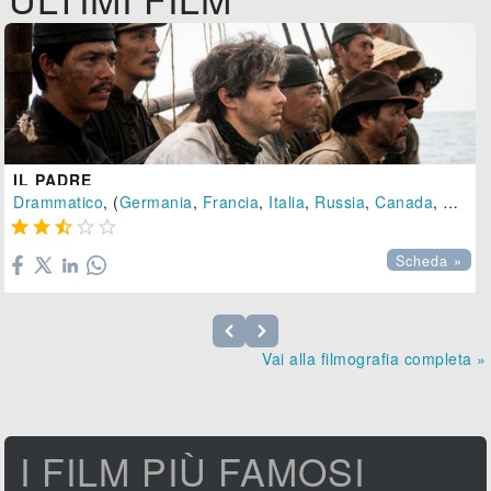
IL PADRE
Drammatico
, (
Germania
,
Francia
,
Italia
,
Russia
,
Canada
,
Poloni





Scheda »
Vai alla filmografia completa »
I FILM PIÙ FAMOSI