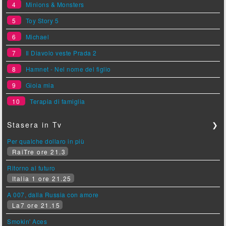
4
Minions & Monsters
5
Toy Story 5
6
Michael
7
Il Diavolo veste Prada 2
8
Hamnet - Nel nome del figlio
9
Gioia mia
10
Terapia di famiglia
Stasera in Tv
❯
Per qualche dollaro in più
RaiTre ore 21.3
Ritorno al futuro
Italia 1 ore 21.25
A 007, dalla Russia con amore
La7 ore 21.15
Smokin' Aces