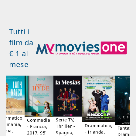
Tutti i
film da
€ 1 al
mese
rammatico
Serie TV,
Commedia
 Germania,
Drammatico,
Thriller -
- Francia,
Fantasci
rancia,
- Irlanda,
Spagna,
2017, 95'
Drammat