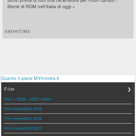
Scrivi prima di tutti una recensione per Fuori campo -
Storie di ROM nell'Italia di oggi »
SHOWTIME
Quanto ti piace MYmovies.it
Film
❯
2027
-
2026
-
2025
-
2024
Film imperdibili 2025
Film imperdibili 2024
Film imperdibili 2023