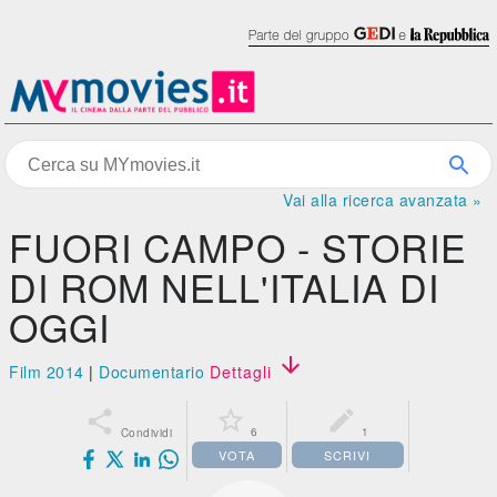
Vai alla ricerca avanzata »
FUORI CAMPO - STORIE
DI ROM NELL'ITALIA DI
OGGI

Film 2014
|
Documentario
Dettagli



6
1
Condividi
VOTA
SCRIVI