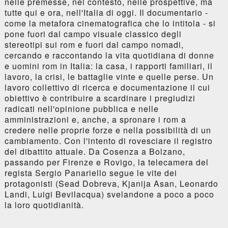
nelle premesse, nel contesto, nelle prospettive, ma
tutte qui e ora, nell'Italia di oggi. Il documentario -
come la metafora cinematografica che lo intitola - si
pone fuori dal campo visuale classico degli
stereotipi sui rom e fuori dal campo nomadi,
cercando e raccontando la vita quotidiana di donne
e uomini rom in Italia: la casa, i rapporti familiari, il
lavoro, la crisi, le battaglie vinte e quelle perse. Un
lavoro collettivo di ricerca e documentazione il cui
obiettivo è contribuire a scardinare i pregiudizi
radicati nell'opinione pubblica e nelle
amministrazioni e, anche, a spronare i rom a
credere nelle proprie forze e nella possibilità di un
cambiamento. Con l'intento di rovesciare il registro
del dibattito attuale. Da Cosenza a Bolzano,
passando per Firenze e Rovigo, la telecamera del
regista Sergio Panariello segue le vite dei
protagonisti (Sead Dobreva, Kjanija Asan, Leonardo
Landi, Luigi Bevilacqua) svelandone a poco a poco
la loro quotidianità.