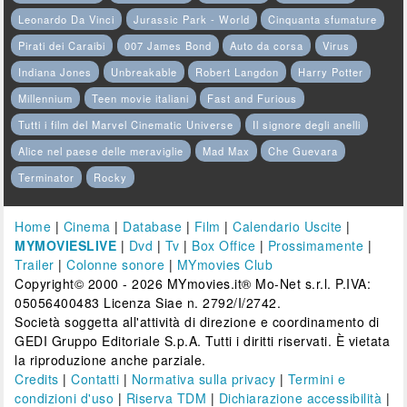
Leonardo Da Vinci
Jurassic Park - World
Cinquanta sfumature
Pirati dei Caraibi
007 James Bond
Auto da corsa
Virus
Indiana Jones
Unbreakable
Robert Langdon
Harry Potter
Millennium
Teen movie italiani
Fast and Furious
Tutti i film del Marvel Cinematic Universe
Il signore degli anelli
Alice nel paese delle meraviglie
Mad Max
Che Guevara
Terminator
Rocky
Home
|
Cinema
|
Database
|
Film
|
Calendario Uscite
|
MYMOVIESLIVE
|
Dvd
|
Tv
|
Box Office
|
Prossimamente
|
Trailer
|
Colonne sonore
|
MYmovies Club
Copyright© 2000 - 2026 MYmovies.it® Mo-Net s.r.l. P.IVA:
05056400483 Licenza Siae n. 2792/I/2742.
Società soggetta all'attività di direzione e coordinamento di
GEDI Gruppo Editoriale S.p.A. Tutti i diritti riservati. È vietata
la riproduzione anche parziale.
Credits
|
Contatti
|
Normativa sulla privacy
|
Termini e
condizioni d'uso
|
Riserva TDM
|
Dichiarazione accessibilità
|