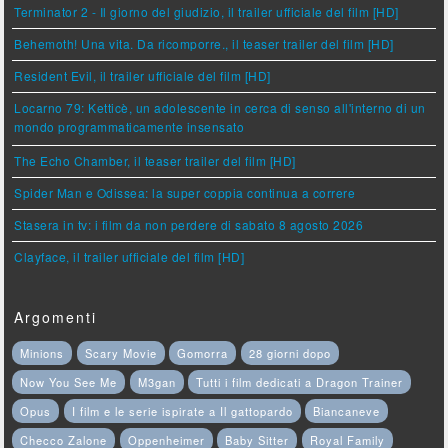
Terminator 2 - Il giorno del giudizio, il trailer ufficiale del film [HD]
Behemoth! Una vita. Da ricomporre., il teaser trailer del film [HD]
Resident Evil, il trailer ufficiale del film [HD]
Locarno 79: Ketticè, un adolescente in cerca di senso all'interno di un
mondo programmaticamente insensato
The Echo Chamber, il teaser trailer del film [HD]
Spider Man e Odissea: la super coppia continua a correre
Stasera in tv: i film da non perdere di sabato 8 agosto 2026
Clayface, il trailer ufficiale del film [HD]
Argomenti
Minions
Scary Movie
Gomorra
28 giorni dopo
Now You See Me
M3gan
Tutti i film dedicati a Dragon Trainer
Opus
I film e le serie ispirate a Il gattopardo
Biancaneve
Checco Zalone
Oppenheimer
Baby Sitter
Royal Family