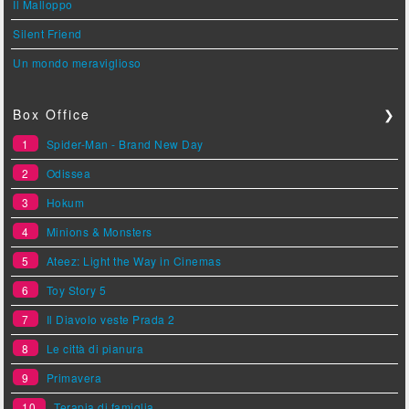
Il Malloppo
Silent Friend
Un mondo meraviglioso
Box Office
❯
1
Spider-Man - Brand New Day
2
Odissea
3
Hokum
4
Minions & Monsters
5
Ateez: Light the Way in Cinemas
6
Toy Story 5
7
Il Diavolo veste Prada 2
8
Le città di pianura
9
Primavera
10
Terapia di famiglia