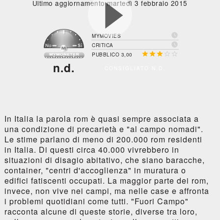
Ultimo aggiornamento martedì 3 febbraio 2015

MYMOVIES

CRITICA





PUBBLICO 3,00
n.d.
CONSIGLIATO N.D.
In Italia la parola rom è quasi sempre associata a
una condizione di precarietà e "al campo nomadi".
Le stime parlano di meno di 200.000 rom residenti
in Italia. Di questi circa 40.000 vivrebbero in
situazioni di disagio abitativo, che siano baracche,
container, "centri d'accoglienza" in muratura o
edifici fatiscenti occupati. La maggior parte dei rom,
invece, non vive nei campi, ma nelle case e affronta
i problemi quotidiani come tutti. "Fuori Campo"
racconta alcune di queste storie, diverse tra loro,