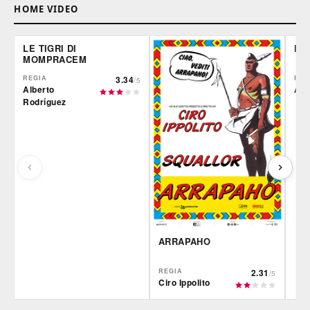
HOME VIDEO
LE TIGRI DI
DE
MOMPRACEM
REGIA
3.34
REG
/5
Alberto
Ale
Rodríguez
ARRAPAHO
REGIA
2.31
/5
Ciro Ippolito