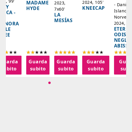
025, 99'
2024, 105'
MADAME
2023,
- Danim
ADY
KNEECAP
HYDE
7x60'
Islanda,
AZCA -
LA
Norvegi
A
MESÍAS
IGNORA
2024, 10
ETERNA
ELLE
ODISS
INEE
NEGLI
ABISSI
Guarda
Guarda
Guarda
Guarda
Guar
subito
subito
subito
subito
subi