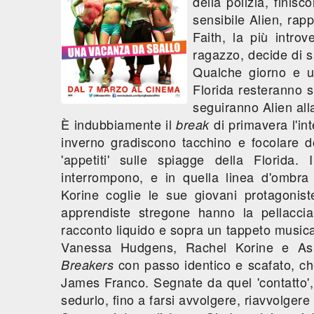
della polizia, finisc
sensibile Alien, rapp
Faith, la più introv
ragazzo, decide di sa
Qualche giorno e un
Florida resteranno 
seguiranno Alien all
È indubbiamente il
di primavera l'int
break
inverno gradiscono tacchino e focolare d
'appetiti' sulle spiagge della Florida
interrompono, e in quella linea d'ombra
Korine coglie le sue giovani protagoniste
apprendiste stregone hanno la pellacc
racconto liquido e sopra un tappeto music
Vanessa Hudgens, Rachel Korine e Ash
con passo identico e scafato, che 
Breakers
James Franco. Segnate da quel 'contatto',
sedurlo, fino a farsi avvolgere, riavvolgere