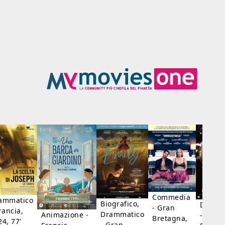
Commedia
ammatico
Biografico,
Dramm
- Gran
rancia,
Drammatico
Animazione -
- Giap
Bretagna,
24, 77'
- Gran