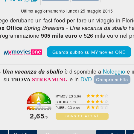
Ultimo aggiornamento lunedì 25 maggio 2015
ege derubano un fast food per fare un viaggio in Flor
ha
x Office
Spring Breakers - Una vacanza da sballo
 programmazione
e 526 mila euro nel 
905 mila euro
Guarda subito su MYmovies ONE
è disponibile a
Noleggio
e 
- Una vacanza da sballo
su
e in
DVD
Compra subito
TROVA
STREAMING





MYMOVIES 3,50





CRITICA 3,39





PUBBLICO 2,69
2,65
CONSIGLIATO NÌ
/5