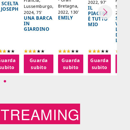
Francia,
Francia
2022, 97'
 SCELTA
Bretagna,
Lussemburgo,
Singap
IL
 JOSEPH
2022, 130'
2024, 75'
2024, 
PIACERE
EMILY
UNA BARCA
SPIRI
È TUTTO
IN
WORL
MIO
GIARDINO
LA FE
DELL
LANT
Guarda
Guarda
Guarda
Guarda
Gua
subito
subito
subito
subito
sub
STREAMING