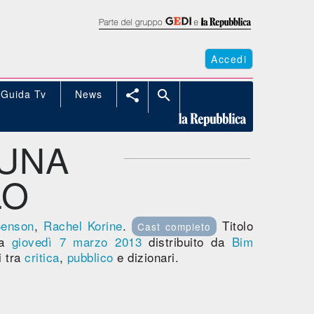
Accedi
Guida Tv
News


 UNA
LO
Benson
,
Rachel Korine
.
Titolo
Cast completo
ma
giovedì 7
marzo 2013
distribuito da
Bim
i tra
critica
,
pubblico
e dizionari.