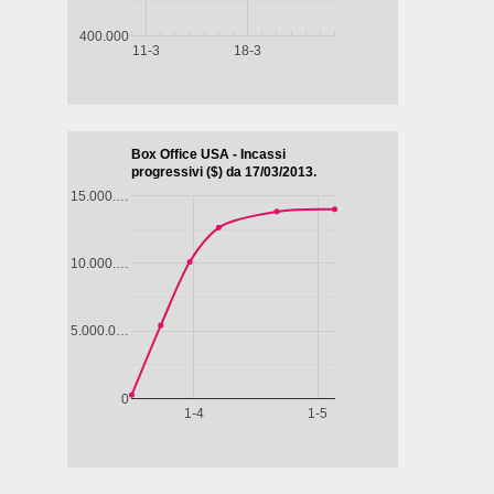
Biografico -
Drammatico
Commedia
Drammati
Francia,
- Brasile,
- Francia,
- Marocco,
Belgio, 2024,
Messico,
2024, 101'
2022, 122'
LA
IL
98'
Paesi Bassi,
GAZZA
CAFTAN
LA DIVINA
Cile, 2025,
LADRA
BLU
DI FRANCIA
85'
- SARAH
IL
BERNHARDT
SENTIERO
atico
AZZURRO
pone,