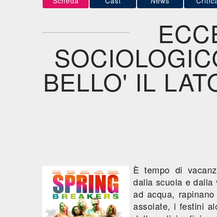
Scheda
Cast
News
Critic
ECC
SOCIOLOGICO
BELLO' IL LA
È tempo di vacanze
dalla scuola e dalla 
ad acqua, rapinano 
assolate, i festini a