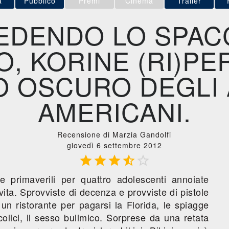
a
Pubblico
Premi
Cinema
Trailer
EDENDO LO SPAC
, KORINE (RI)PE
TO OSCURO DEGL
AMERICANI.
Recensione di Marzia Gandolfi
giovedì 6 settembre 2012





 primaverili per quattro adolescenti annoiate
vita. Sprovviste di decenza e provviste di pistole
un ristorante per pagarsi la Florida, le spiagge
lcolici, il sesso bulimico. Sorprese da una retata