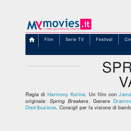

Film
Serie TV
Festival
Ci
SPR
V
Regia di
Harmony Korine
. Un film con
Jame
originale:
. Genere
Dramma
Spring Breakers
Distribuzione
. Consigli per la visione di bamb