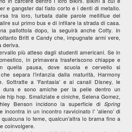
ono in carcere dentro i loro bikini. Bikini a cui è
er e gangster dal fiato corto e i denti di metallo.
ersa tra loro, turbata dalle parole melliflue del
lire sul primo bus e di infilare la strada di casa.
a pallottola dopo, la seguirà anche Cotty. In
soltanto Britt e Candy che, impugnate armi vere,
a deriva.
ervallo più atteso dagli studenti americani. Se in
omestico, in primavera trasferiscono chiappe e
. In quella pausa, dove scuola e cervello si
 che separa l'infanzia dalla maturità, Harmony
. Sottratte a 'Fantasia' e ai canali Disney, le
ia dura e sono amiche per la pelle dentro un
ale hip hop. Smaliziate e ciniche, Selena Gomez,
ley Benson incidono la superficie di
Spring
incontra in un incontro ravvicinato l' 'alieno' di
 qualcuna lo teme, qualcun'altra lo brama fino a
 e coinvolgere.