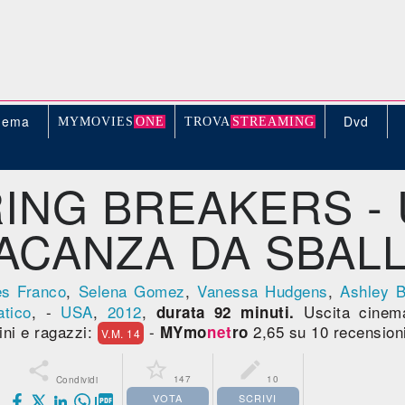
nema
Dvd
MYMOVIE
S
ONE
TROV
A
STREAMING
ING BREAKERS -
ACANZA DA SBAL
s Franco
,
Selena Gomez
,
Vanessa Hudgens
,
Ashley 
tico
, -
USA
,
2012
,
Uscita cine
durata 92 minuti.
ini e ragazzi:
-
2,65 su 10 recension
MYmo
net
ro
V.M. 14



147
10
Condividi
VOTA
SCRIVI
