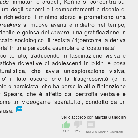
immaturi e crudeli, Korine si concentra sul
kids
ttura degli schemi e i comportamenti a rischio di
e richiedono il minimo sforzo e promettono una
si muove avanti e indietro nel tempo,
Breakers
aziabile e golosa del
, una gratificazione in
reward
to sociologico, il regista (ri)percorre la deriva
rla' in una parabola esemplare e 'costumata'.
 contenuto, traducendo in fascinazione visiva e
tiche ricreative di adolescenti in bikini e posa
turalistica, che avvia un'esplorazione visiva,
llo' il lato oscuro che la trasgressività (e la
le e narcisista, che ha perso le ali e l'intenzione
 Spears, che è affetto da ipertrofia verbale e
 come un videogame 'sparatutto', condotto da un

causa.
Sei d'accordo con
Marzia Gandolfi?
63%
37%
Scrivi a Marzia Gandolfi