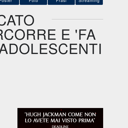
Poster
Foto
Frasi
Streaming
CATO
RCORRE E 'FA
I ADOLESCENTI