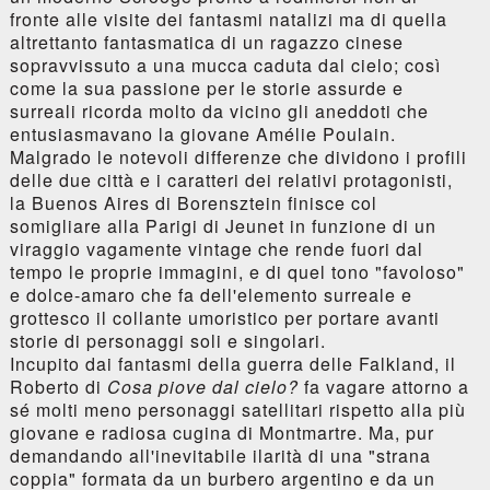
fronte alle visite dei fantasmi natalizi ma di quella
altrettanto fantasmatica di un ragazzo cinese
sopravvissuto a una mucca caduta dal cielo; così
come la sua passione per le storie assurde e
surreali ricorda molto da vicino gli aneddoti che
entusiasmavano la giovane Amélie Poulain.
Malgrado le notevoli differenze che dividono i profili
delle due città e i caratteri dei relativi protagonisti,
la Buenos Aires di Borensztein finisce col
somigliare alla Parigi di Jeunet in funzione di un
viraggio vagamente vintage che rende fuori dal
tempo le proprie immagini, e di quel tono "favoloso"
e dolce-amaro che fa dell'elemento surreale e
grottesco il collante umoristico per portare avanti
storie di personaggi soli e singolari.
Incupito dai fantasmi della guerra delle Falkland, il
Roberto di
Cosa piove dal cielo?
fa vagare attorno a
sé molti meno personaggi satellitari rispetto alla più
giovane e radiosa cugina di Montmartre. Ma, pur
demandando all'inevitabile ilarità di una "strana
coppia" formata da un burbero argentino e da un