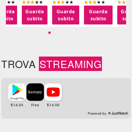
uarda
Guarda
Guarda
Guarda
Gua
subito
subito
subito
subito
sub
TROVA
STREAMING
Powered by