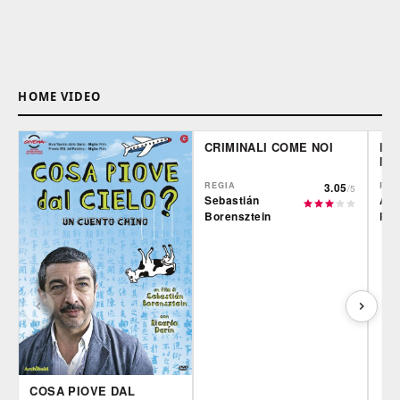
HOME VIDEO
CRIMINALI COME NOI
LE 
MO
REGIA
3.05
REG
/5
Sebastián
Alb
Borensztein
Rod
COSA PIOVE DAL