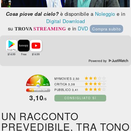
Cosa piove dal cielo?
è disponibile a
Noleggio
e in
Digital Download
su
e in
DVD
TROVA
STREAMING
Compra subito
Powered by





MYMOVIES 2,50





CRITICA 3,38





PUBBLICO 3,41
3,10
CONSIGLIATO SÌ
/5
UN RACCONTO
PREVEDIBILE, TRA TONO