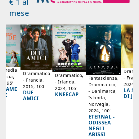
€ 1 al
mese
mmedia
Dramm
Drammatico
Drammatico,
rancia,
- Franc
Fantascienza,
- Francia,
- Irlanda,
17, 95'
2024, 7
Drammatico,
2015, 100'
2024, 105'
ADAME
LA SC
- Danimarca,
DUE
KNEECAP
YDE
DI JO
Islanda,
AMICI
Norvegia,
2024, 100'
ETERNAL -
ODISSEA
NEGLI
ABISSI