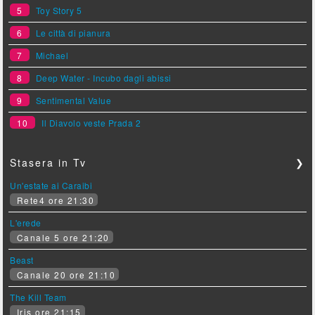
5
Toy Story 5
6
Le città di pianura
7
Michael
8
Deep Water - Incubo dagli abissi
9
Sentimental Value
10
Il Diavolo veste Prada 2
Stasera in Tv
❯
Un'estate ai Caraibi
Rete4 ore 21:30
L'erede
Canale 5 ore 21:20
Beast
Canale 20 ore 21:10
The Kill Team
Iris ore 21:15