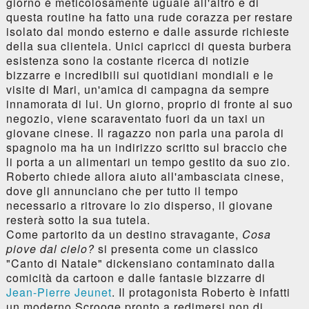
giorno è meticolosamente uguale all'altro e di
questa routine ha fatto una rude corazza per restare
isolato dal mondo esterno e dalle assurde richieste
della sua clientela. Unici capricci di questa burbera
esistenza sono la costante ricerca di notizie
bizzarre e incredibili sui quotidiani mondiali e le
visite di Mari, un'amica di campagna da sempre
innamorata di lui. Un giorno, proprio di fronte al suo
negozio, viene scaraventato fuori da un taxi un
giovane cinese. Il ragazzo non parla una parola di
spagnolo ma ha un indirizzo scritto sul braccio che
li porta a un alimentari un tempo gestito da suo zio.
Roberto chiede allora aiuto all'ambasciata cinese,
dove gli annunciano che per tutto il tempo
necessario a ritrovare lo zio disperso, il giovane
resterà sotto la sua tutela.
Come partorito da un destino stravagante,
Cosa
piove dal cielo?
si presenta come un classico
"Canto di Natale" dickensiano contaminato dalla
comicità da cartoon e dalle fantasie bizzarre di
Jean-Pierre Jeunet
. Il protagonista Roberto è infatti
un moderno Scrooge pronto a redimersi non di