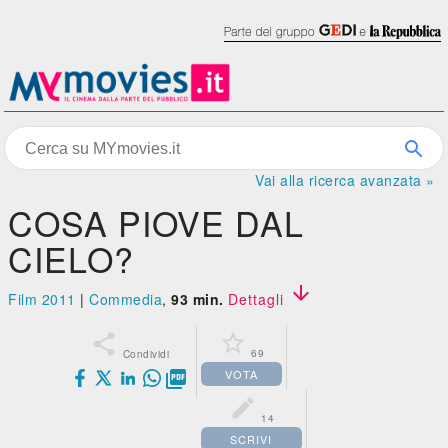
Vai alla ricerca avanzata »
COSA PIOVE DAL
CIELO?

Film 2011
|
Commedia
,
93 min.
Dettagli


69
Condividi
VOTA


14
SCRIVI