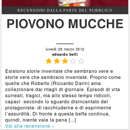
RECENSIONI DALLA PARTE DEL PUBBLICO
PIOVONO MUCCHE
lunedì 26 marzo 2012
edoardo belli





Esistono storie inventate che sembrano vere e
storie vere che sembrano inventate. Proprio come
quelle che Roberto (Riccardo Darin) ama
collezionare dai ritagli di giornale. Episodi di vita
surreali, tragici, ma allo stesso tempo ridicoli,
capaci -secondo lo sguardo disincantato del
protagonista- di racchiuderne e di esprimerne
l’assurdità. Di fronte a questa beffa continua,
quindi, niente vale la pena [...]
Vai alla recensione »