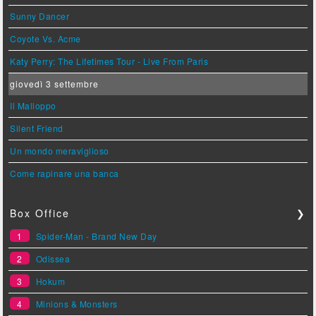
Sunny Dancer
Coyote Vs. Acme
Katy Perry: The Lifetimes Tour - Live From Paris
giovedì 3 settembre
Il Malloppo
Silent Friend
Un mondo meraviglioso
Come rapinare una banca
Box Office
❯
1
Spider-Man - Brand New Day
2
Odissea
3
Hokum
4
Minions & Monsters