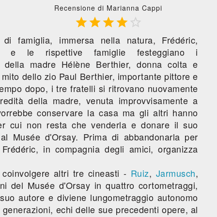
Recensione di Marianna Cappi





 di famiglia, immersa nella natura, Frédéric,
e e le rispettive famiglie festeggiano i
i della madre Hélène Berthier, donna colta e
l mito dello zio Paul Berthier, importante pittore e
tempo dopo, i tre fratelli si ritrovano nuovamente
eredità della madre, venuta improvvisamente a
orrebbe conservare la casa ma gli altri hanno
er cui non resta che venderla e donare il suo
 al Musée d'Orsay. Prima di abbandonarla per
i Frédéric, in compagnia degli amici, organizza
oinvolgere altri tre cineasti -
Ruiz
,
Jarmusch
,
nni del Musée d'Orsay in quattro cortometraggi,
 suo autore e diviene lungometraggio autonomo
i, generazioni, echi delle sue precedenti opere, al