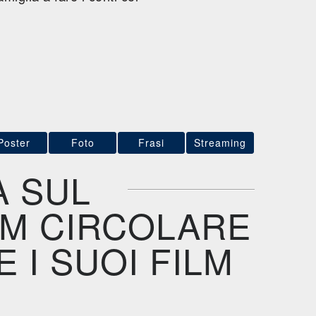
Poster
Foto
Frasi
Streaming
A SUL
LM CIRCOLARE
 I SUOI FILM