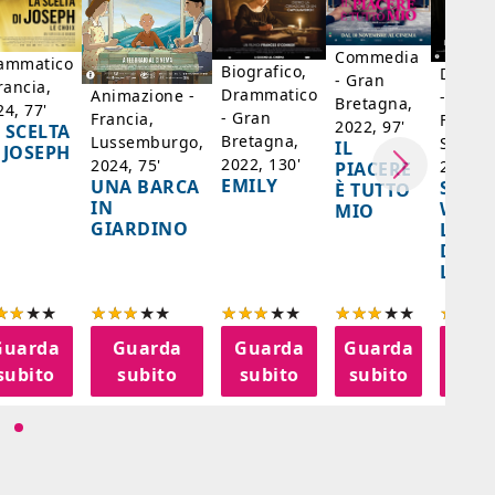
Commedia
ammatico
Biografico,
Dramm
- Gran
rancia,
Drammatico
Animazione -
- Giap
Bretagna,
24, 77'
- Gran
Francia,
Francia
2022, 97'
 SCELTA
Bretagna,
Lussemburgo,
Singap
IL
 JOSEPH
2022, 130'
2024, 75'
2024, 
PIACERE
EMILY
UNA BARCA
SPIRI
È TUTTO
IN
WORL
MIO
GIARDINO
LA FE
DELL
LANT
Guarda
Guarda
Guarda
Guarda
Gua
subito
subito
subito
subito
sub