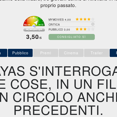
proprio passato.





MYMOVIES 4,00

CRITICA





PUBBLICO 3,00
3,50
CONSIGLIATO SÌ
/5
a
Pubblico
Premi
Cinema
Trailer
YAS S'INTERROG
E COSE, IN UN FI
N CIRCOLO ANCHE
PRECEDENTI.