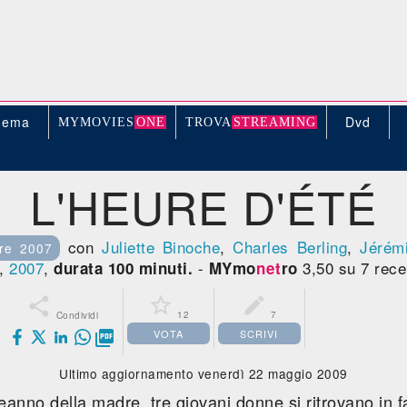
nema
Dvd
MYMOVIE
S
ONE
TROV
A
STREAMING
L'HEURE D'ÉTÉ
con
Juliette Binoche
,
Charles Berling
,
Jérém
re 2007
,
2007
,
-
3,50 su 7 rece
durata 100 minuti.
MYmo
net
ro



12
7
Condividi
VOTA
SCRIVI

Ultimo aggiornamento venerdì 22 maggio 2009
anno della madre, tre giovani donne si ritrovano in fam