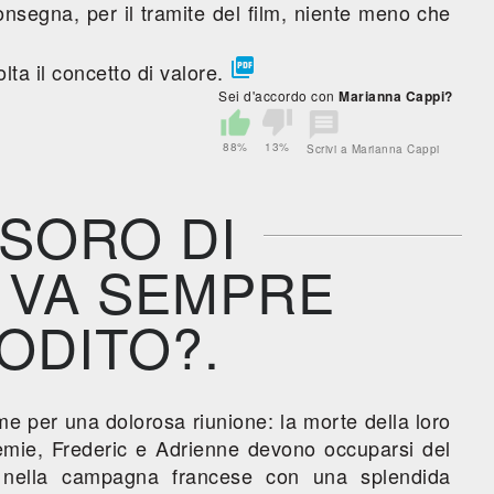
nsegna, per il tramite del film, niente meno che

lta il concetto di valore.
Sei d'accordo con
Marianna Cappi?
88%
13%
Scrivi a Marianna Cappi
SORO DI
 VA SEMPRE
ODITO?.
eme per una dolorosa riunione: la morte della loro
remie, Frederic e Adrienne devono occuparsi del
a nella campagna francese con una splendida