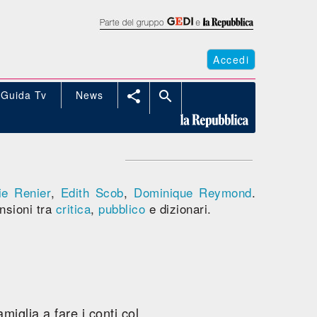
Accedi
Guida Tv
News


ie Renier
,
Edith Scob
,
Dominique Reymond
.
nsioni tra
critica
,
pubblico
e dizionari.
iglia a fare i conti col