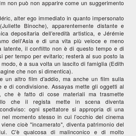
 film non può non apparire come un suggerimento
édéric, alter ego immediato in quanto impersonato
(Juliette Binoche), apparentemente distante e
ca depositaria dell'eredità artistica, e Jérémie
iamo dell'Asia e di una vita più veloce e meno
 latente, il conflitto non è di questo tempo e di
i per tempo per evitarlo; resterà al suo posto la
modo, è a sua volta un lascito di famiglia (Edith
agine che non si dimentica).
ue un altro film d'addio, ma anche un film sulla
 e di condivisione. Assayas mette gli oggetti al
, che è fatto di cose materiali ma trasmette
uello che il regista mette in scena diventa
condiviso: ogni spettatore si appropria di una
, nel momento stesso in cui l'occhio del cinema
 viene cioè "incamerato", diventa patrimonio del
 lui. C'è qualcosa di malinconico e di molto