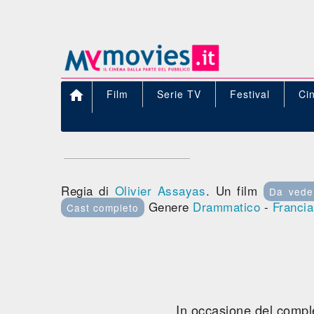

Film
Serie TV
Festival
Ci
Regia di
Olivier Assayas
. Un film
Da vede
Genere
Drammatico
-
Francia
Cast completo
In occasione del comple