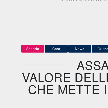
Scheda
Cast
News
Critic
ASSA
VALORE DELL
CHE METTE I