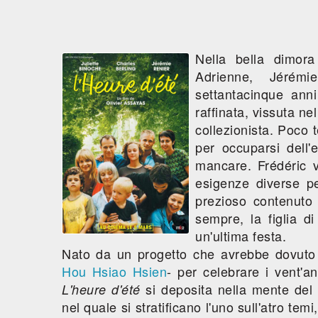
Nella bella dimora
Adrienne, Jérémi
settantacinque ann
raffinata, vissuta ne
collezionista. Poco 
per occuparsi dell'
mancare. Frédéric v
esigenze diverse p
prezioso contenuto
sempre, la figlia d
un'ultima festa.
Nato da un progetto che avrebbe dovuto c
Hou Hsiao Hsien
- per celebrare i vent'a
si deposita nella mente del
L'heure d'été
nel quale si stratificano l'uno sull'atro tem