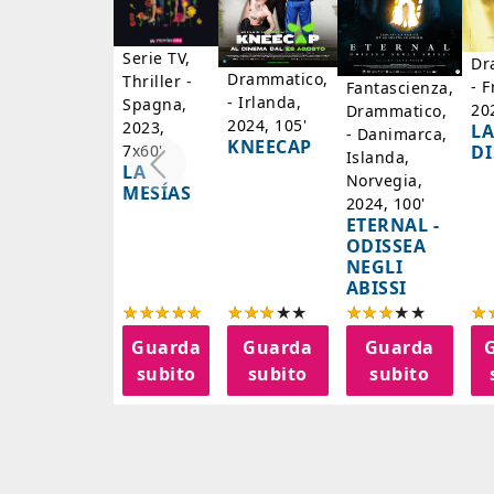
Serie TV,
Dr
Drammatico,
Thriller -
- F
Fantascienza,
- Irlanda,
Spagna,
20
Drammatico,
2024, 105'
2023,
LA
- Danimarca,
KNEECAP
DI
7x60'
Islanda,
LA
Norvegia,
MESÍAS
2024, 100'
ETERNAL -
ODISSEA
NEGLI
ABISSI
Guarda
Guarda
Guarda
subito
subito
subito