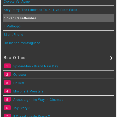
Coyote Vs. Acme
Katy Perry: The Lifetimes Tour - Live From Paris
giovedì 3 settembre
Il Malloppo
Silent Friend
Un mondo meraviglioso
Box Office
❯
1
Spider-Man - Brand New Day
2
Odissea
3
Hokum
4
Minions & Monsters
5
Ateez: Light the Way in Cinemas
6
Toy Story 5
7
Il Diavolo veste Prada 2