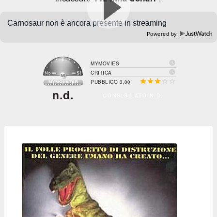
Powered by

MYMOVIES

CRITICA





PUBBLICO 3,00
n.d.
CONSIGLIATO N.D.