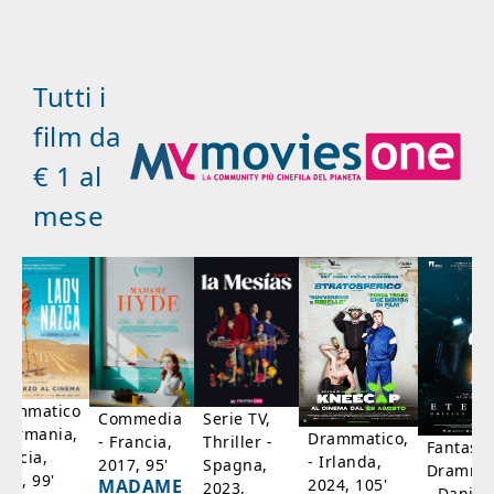
Tutti i
film da
€ 1 al
mese
rammatico
Serie TV,
Commedia
 Germania,
Drammatico,
Thriller -
- Francia,
Fantasci
rancia,
- Irlanda,
Spagna,
2017, 95'
Drammat
025, 99'
2024, 105'
MADAME
2023,
- Danim