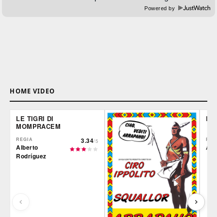
Powered by
HOME VIDEO
LE TIGRI DI
DE
MOMPRACEM
REGIA
3.34
REG
/5
Alberto
Ale
Rodríguez