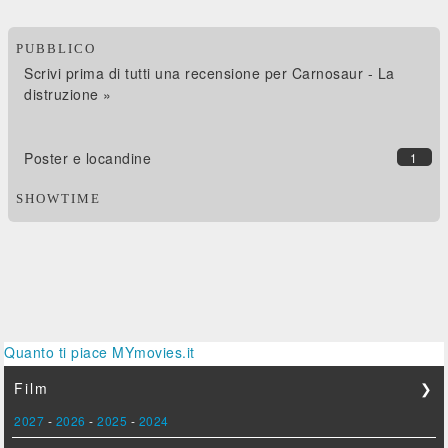
PUBBLICO
Scrivi prima di tutti una recensione per Carnosaur - La
distruzione »
Poster e locandine
1
SHOWTIME
Quanto ti piace MYmovies.it
Film
❯
2027
-
2026
-
2025
-
2024