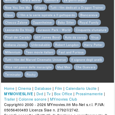
Now You See Me
M3gan
Tutti i film dedicati a Dragon Trainer
Opus
I film e le serie ispirate a Il gattopardo
Biancaneve
Checco Zalone
Oppenheimer
Baby Sitter
Royal Family
Leonardo Da Vinci
Jurassic Park - World
Cinquanta sfumature
Pirati dei Caraibi
007 James Bond
Auto da corsa
Virus
Indiana Jones
Unbreakable
Robert Langdon
Harry Potter
Millennium
Teen movie italiani
Fast and Furious
Tutti i film del Marvel Cinematic Universe
Il signore degli anelli
Alice nel paese delle meraviglie
Mad Max
Che Guevara
Terminator
Rocky
Home
|
Cinema
|
Database
|
Film
|
Calendario Uscite
|
MYMOVIESLIVE
|
Dvd
|
Tv
|
Box Office
|
Prossimamente
|
Trailer
|
Colonne sonore
|
MYmovies Club
Copyright© 2000 - 2026 MYmovies.it® Mo-Net s.r.l. P.IVA:
05056400483 Licenza Siae n. 2792/I/2742.