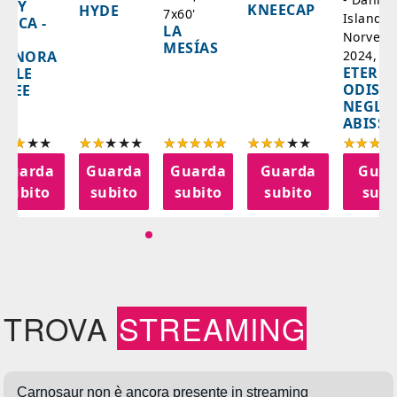
ADY
KNEECAP
HYDE
7x60'
Islanda,
AZCA -
LA
Norvegi
A
MESÍAS
IGNORA
2024, 10
ETERNA
ELLE
ODISS
INEE
NEGLI
ABISSI
Guarda
Guarda
Guarda
Guarda
Guar
subito
subito
subito
subito
subi
TROVA
STREAMING