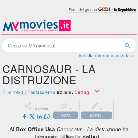
Vai alla ricerca avanzata »
CARNOSAUR - LA
DISTRUZIONE

Film 1993
|
Fantascienza
82 min.
Dettagli



5
0
Condividi
VOTA
SCRIVI
Al
Box Office Usa
Carnosaur - La distruzione
ha
incassato
142 mila dollari
.