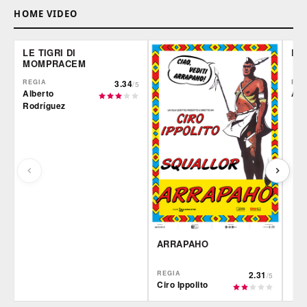
HOME VIDEO
LE TIGRI DI
DE
MOMPRACEM
REGIA
3.34
REG
/5
Alberto
Ale
Rodríguez
ARRAPAHO
REGIA
2.31
/5
Ciro Ippolito