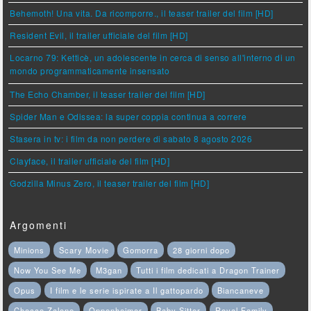
Behemoth! Una vita. Da ricomporre., il teaser trailer del film [HD]
Resident Evil, il trailer ufficiale del film [HD]
Locarno 79: Ketticè, un adolescente in cerca di senso all'interno di un
mondo programmaticamente insensato
The Echo Chamber, il teaser trailer del film [HD]
Spider Man e Odissea: la super coppia continua a correre
Stasera in tv: i film da non perdere di sabato 8 agosto 2026
Clayface, il trailer ufficiale del film [HD]
Godzilla Minus Zero, il teaser trailer del film [HD]
Argomenti
Minions
Scary Movie
Gomorra
28 giorni dopo
Now You See Me
M3gan
Tutti i film dedicati a Dragon Trainer
Opus
I film e le serie ispirate a Il gattopardo
Biancaneve
Checco Zalone
Oppenheimer
Baby Sitter
Royal Family