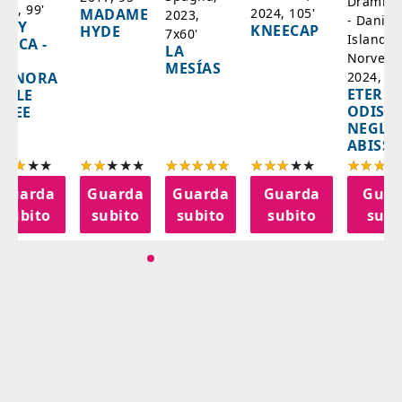
Drammat
025, 99'
2024, 105'
MADAME
2023,
- Danim
ADY
KNEECAP
HYDE
7x60'
Islanda,
AZCA -
LA
Norvegi
A
MESÍAS
IGNORA
2024, 10
ETERNA
ELLE
ODISS
INEE
NEGLI
ABISSI
Guarda
Guarda
Guarda
Guarda
Guar
subito
subito
subito
subito
subi