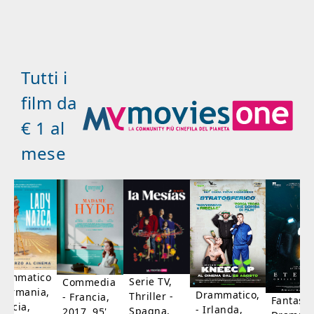
Tutti i
film da
€ 1 al
mese
rammatico
Serie TV,
Commedia
 Germania,
Drammatico,
Thriller -
- Francia,
Fantasci
rancia,
- Irlanda,
Spagna,
2017, 95'