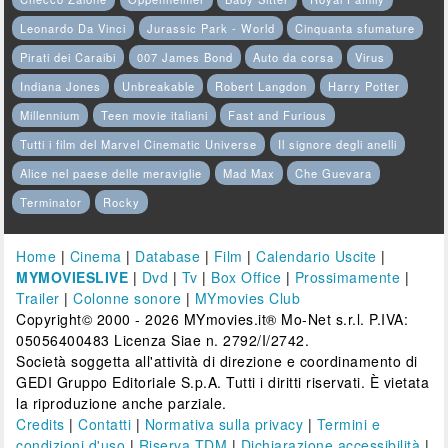
Leonardo Da Vinci
Jurassic Park - World
Cinquanta sfumature
Pirati dei Caraibi
007 James Bond
Auto da corsa
Virus
Indiana Jones
Unbreakable
Robert Langdon
Harry Potter
Millennium
Teen movie italiani
Fast and Furious
Tutti i film del Marvel Cinematic Universe
Il signore degli anelli
Alice nel paese delle meraviglie
Mad Max
Che Guevara
Terminator
Rocky
Home
|
Cinema
|
Database
|
Film
|
Calendario Uscite
|
MYMOVIESLIVE
|
Dvd
|
Tv
|
Box Office
|
Prossimamente
|
Trailer
|
Colonne sonore
|
MYmovies Club
Copyright© 2000 - 2026 MYmovies.it® Mo-Net s.r.l. P.IVA:
05056400483 Licenza Siae n. 2792/I/2742.
Società soggetta all'attività di direzione e coordinamento di
GEDI Gruppo Editoriale S.p.A. Tutti i diritti riservati. È vietata
la riproduzione anche parziale.
Credits
|
Contatti
|
Normativa sulla privacy
|
Termini e
condizioni d'uso
|
Riserva TDM
|
Dichiarazione accessibilità
|