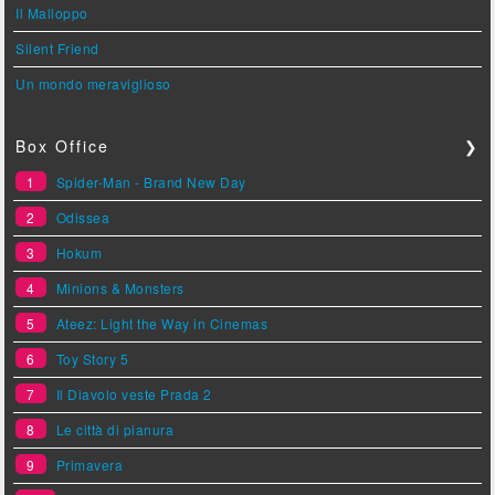
Il Malloppo
Silent Friend
Un mondo meraviglioso
Box Office
❯
1
Spider-Man - Brand New Day
2
Odissea
3
Hokum
4
Minions & Monsters
5
Ateez: Light the Way in Cinemas
6
Toy Story 5
7
Il Diavolo veste Prada 2
8
Le città di pianura
9
Primavera