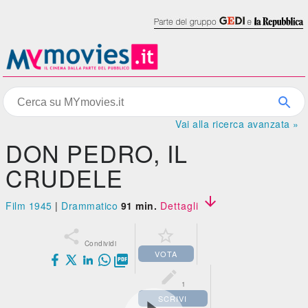
Vai alla ricerca avanzata »
DON PEDRO, IL
CRUDELE

Film 1945
|
Drammatico
91 min.
Dettagli


Condividi
VOTA


1
SCRIVI