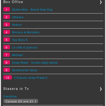
Box Office
❯
1
Spider-Man - Brand New Day
2
Odissea
3
Hokum
4
Minions & Monsters
5
Toy Story 5
6
Le città di pianura
7
Michael
8
Deep Water - Incubo dagli abissi
9
Sentimental Value
10
Il Diavolo veste Prada 2
Stasera in Tv
❯
Overdrive
Canale 20 ore 21.1