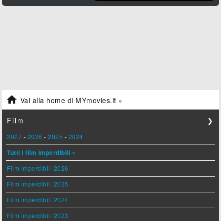

Vai alla home di MYmovies.it »
Film
❯
2027
-
2026
-
2025
-
2024
Tutti i film imperdibili »
Film imperdibili 2026
Film imperdibili 2025
Film imperdibili 2024
Film imperdibili 2023