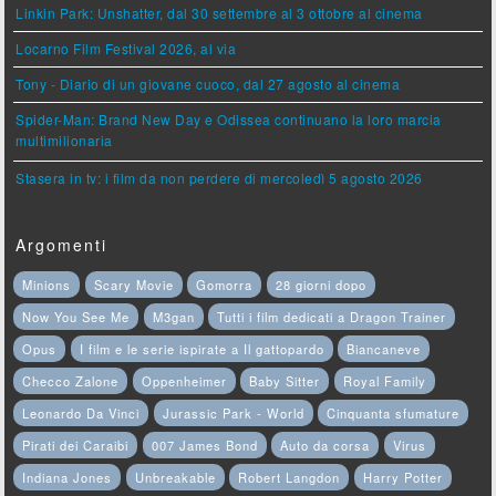
Linkin Park: Unshatter, dal 30 settembre al 3 ottobre al cinema
Locarno Film Festival 2026, al via
Tony - Diario di un giovane cuoco, dal 27 agosto al cinema
Spider-Man: Brand New Day e Odissea continuano la loro marcia
multimilionaria
Stasera in tv: i film da non perdere di mercoledì 5 agosto 2026
Argomenti
Minions
Scary Movie
Gomorra
28 giorni dopo
Now You See Me
M3gan
Tutti i film dedicati a Dragon Trainer
Opus
I film e le serie ispirate a Il gattopardo
Biancaneve
Checco Zalone
Oppenheimer
Baby Sitter
Royal Family
Leonardo Da Vinci
Jurassic Park - World
Cinquanta sfumature
Pirati dei Caraibi
007 James Bond
Auto da corsa
Virus
Indiana Jones
Unbreakable
Robert Langdon
Harry Potter