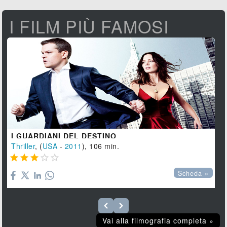
I FILM PIÙ FAMOSI
I GUARDIANI DEL DESTINO
Thriller
, (
USA
-
2011
), 106 min.





Scheda »
Vai alla filmografia completa »