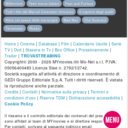
Millennium
Teen movie italiani
Fast and Furious
Tutti i film del Marvel Cinematic Universe
Il signore degli anelli
Alice nel paese delle meraviglie
Mad Max
Che Guevara
Terminator
Rocky
Home
|
Cinema
|
Database
|
Film
|
Calendario Uscite
|
Serie
TV
|
Dvd
|
Stasera in Tv
|
Box Office
|
Prossimamente
|
Trailer
|
TROVASTREAMING
Copyright© 2000 - 2026 MYmovies.it® Mo-Net s.r.l. P.IVA:
05056400483 Licenza Siae n. 2792/I/2742.
Società soggetta all'attività di direzione e coordinamento di
GEDI Gruppo Editoriale S.p.A. Tutti i diritti riservati. È vietata
la riproduzione anche parziale.
Credits
|
Contatti
|
Normativa sulla privacy
|
Termini e
condizioni d'uso
|
Riserva TDM
|
Dichiarazione accessibilità
|
Cookie Policy
Il riesame e il controllo editoriale dei contenuti del presente sito
sono affidati al team di MYmovies e al direttore responsabile.
Per contatti, scrivere al seguente indirizzo email: