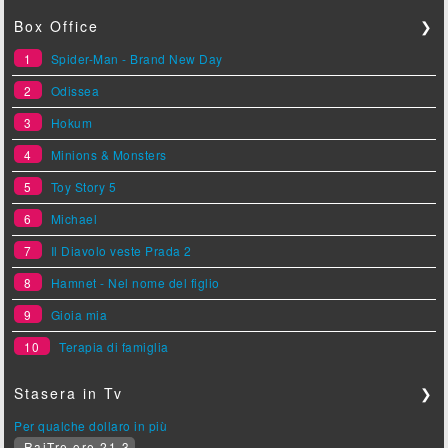
Box Office
❯
1
Spider-Man - Brand New Day
2
Odissea
3
Hokum
4
Minions & Monsters
5
Toy Story 5
6
Michael
7
Il Diavolo veste Prada 2
8
Hamnet - Nel nome del figlio
9
Gioia mia
10
Terapia di famiglia
Stasera in Tv
❯
Per qualche dollaro in più
RaiTre ore 21.3