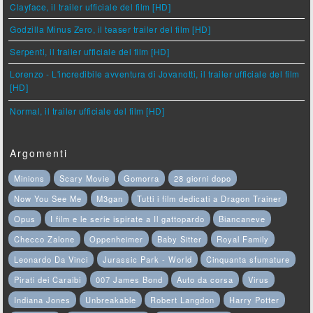
Clayface, il trailer ufficiale del film [HD]
Godzilla Minus Zero, il teaser trailer del film [HD]
Serpenti, il trailer ufficiale del film [HD]
Lorenzo - L'incredibile avventura di Jovanotti, il trailer ufficiale del film
[HD]
Normal, il trailer ufficiale del film [HD]
Argomenti
Minions
Scary Movie
Gomorra
28 giorni dopo
Now You See Me
M3gan
Tutti i film dedicati a Dragon Trainer
Opus
I film e le serie ispirate a Il gattopardo
Biancaneve
Checco Zalone
Oppenheimer
Baby Sitter
Royal Family
Leonardo Da Vinci
Jurassic Park - World
Cinquanta sfumature
Pirati dei Caraibi
007 James Bond
Auto da corsa
Virus
Indiana Jones
Unbreakable
Robert Langdon
Harry Potter