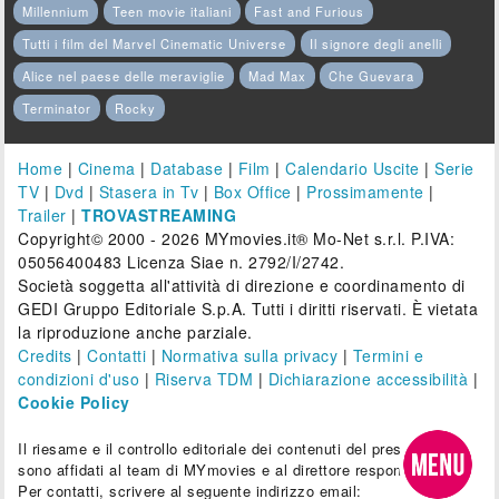
Millennium
Teen movie italiani
Fast and Furious
Tutti i film del Marvel Cinematic Universe
Il signore degli anelli
Alice nel paese delle meraviglie
Mad Max
Che Guevara
Terminator
Rocky
Home
|
Cinema
|
Database
|
Film
|
Calendario Uscite
|
Serie
TV
|
Dvd
|
Stasera in Tv
|
Box Office
|
Prossimamente
|
Trailer
|
TROVASTREAMING
Copyright© 2000 - 2026 MYmovies.it® Mo-Net s.r.l. P.IVA:
05056400483 Licenza Siae n. 2792/I/2742.
Società soggetta all'attività di direzione e coordinamento di
GEDI Gruppo Editoriale S.p.A. Tutti i diritti riservati. È vietata
la riproduzione anche parziale.
Credits
|
Contatti
|
Normativa sulla privacy
|
Termini e
condizioni d'uso
|
Riserva TDM
|
Dichiarazione accessibilità
|
Cookie Policy
Il riesame e il controllo editoriale dei contenuti del presente sito
sono affidati al team di MYmovies e al direttore responsabile.
Per contatti, scrivere al seguente indirizzo email: