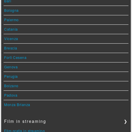
Bari
Bologna
Palermo
Catania
Vicenza
Brescia
Forlì Cesena
Genova
Perugia
Bolzano
Padova
Monza Brianza
Film in streaming
❯
Film gratis in streaming