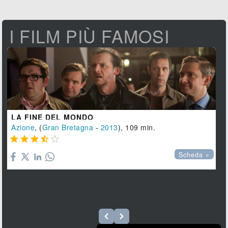
I FILM PIÙ FAMOSI
LA FINE DEL MONDO
Azione
, (
Gran Bretagna
-
2013
), 109 min.





Scheda »