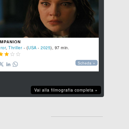
MPANION
MAXXXINE
ror
,
Thriller
- (
USA
-
2025
), 97 min.
Horror
, (
USA








Scheda »
Vai alla filmografia completa »