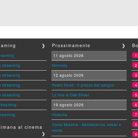
reaming
❯
Prossimamente
❯
Bo
streaming
11 agosto 2026
n streaming
Nimrods
n streaming
12 agosto 2026
n streaming
Robin Hood - Il prezzo del sangue
n streaming
La fine di Oak Street
 streaming
19 agosto 2026
streaming
Oceania
Camp Miasma - Adolescenza, sesso e
timana al cinema
morte
❯