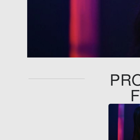
PRO
F