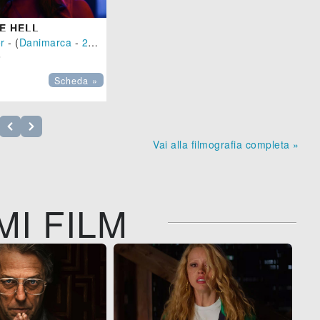
E HELL
r
- (
Danimarca
-
2026
), 109 min.

Scheda »
Vai alla filmografia completa »
MI FILM