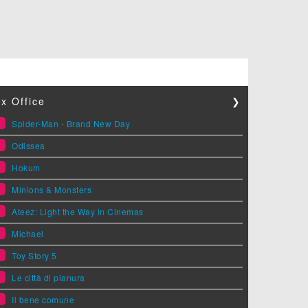
x Office
❯
1
Spider-Man - Brand New Day
2
Odissea
3
Hokum
4
Minions & Monsters
5
Ateez: Light the Way in Cinemas
6
Michael
7
Toy Story 5
8
Le città di pianura
9
Il bene comune