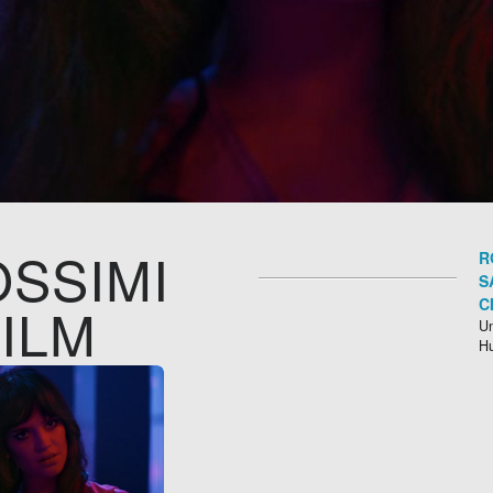
SSIMI
R
S
C
ILM
Un
H