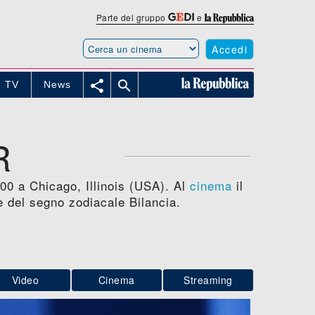
Parte del gruppo
e
Accedi


TV
News
R
00 a Chicago, Illinois (USA). Al
cinema
il
è del segno zodiacale Bilancia.
Video
Cinema
Streaming