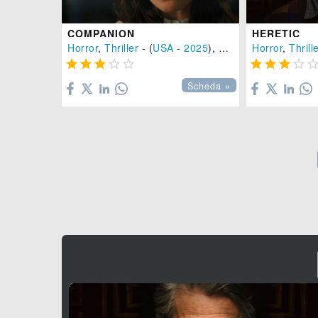
COMPANION
HERETIC
Horror
,
Thriller
- (
USA
-
2025
), 97 min.
Horror
,
Thrill









Scheda »