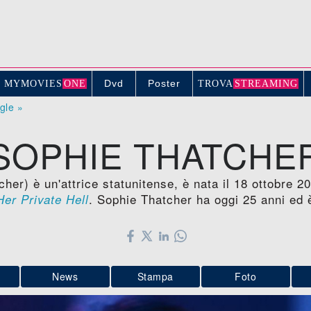
Dvd
Poster
MYMOVIE
S
ONE
TROV
A
STREAMING
ogle »
SOPHIE THATCHE
er) è un'attrice statunitense, è nata il 18 ottobre 20
. Sophie Thatcher ha oggi 25 anni ed 
Her Private Hell
News
Stampa
Foto