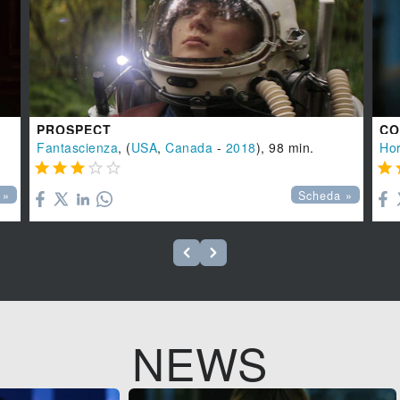
PROSPECT
CO
Fantascienza
, (
USA
,
Canada
-
2018
), 98 min.
Hor






 »
Scheda »
NEWS