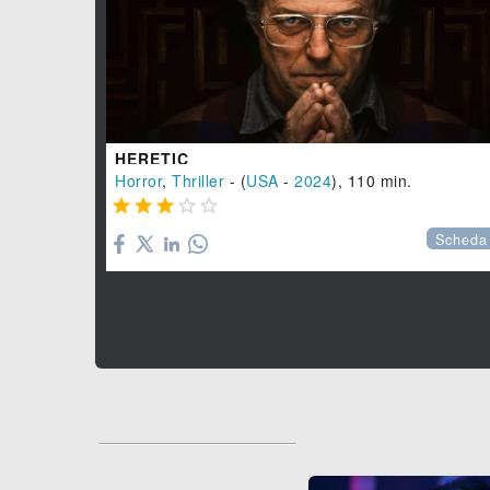
HERETIC
Horror
,
Thriller
- (
USA
-
2024
), 110 min.





Scheda