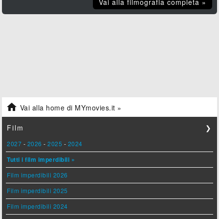
Vai alla filmografia completa »

Vai alla home di MYmovies.it »
Film
❯
2027
-
2026
-
2025
-
2024
Tutti i film imperdibili »
Film imperdibili 2026
Film imperdibili 2025
Film imperdibili 2024