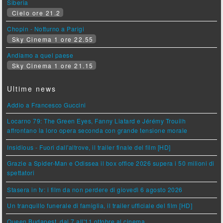
Siberia
Cielo ore 21.2
Chopin - Notturno a Parigi
Sky Cinema 1 ore 22.55
Andiamo a quel paese
Sky Cinema 1 ore 21.15
Ultime news
Addio a Francesco Guccini
Locarno 79: The Green Eyes, Fanny Liatard e Jérémy Trouilh
affrontano la loro opera seconda con grande tensione morale
Insidious - Fuori dall'altrove, il trailer finale del film [HD]
Grazie a Spider-Man e Odissea il box office 2026 supera i 50 milioni di
spettatori
Stasera in tv: i film da non perdere di giovedì 6 agosto 2026
Un tranquillo funerale di famiglia, il trailer ufficiale del film [HD]
Queen Budapest, dal 7 all'11 ottobre al cinema