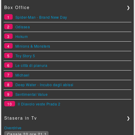
Box Office
❯
1
Spider-Man - Brand New Day
2
Odissea
3
Hokum
4
Minions & Monsters
5
Toy Story 5
6
Le città di pianura
7
Michael
8
Deep Water - Incubo dagli abissi
9
Sentimental Value
10
Il Diavolo veste Prada 2
Stasera in Tv
❯
Overdrive
Canale 20 ore 21.1