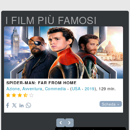
I FILM PIÙ FAMOSI
SPIDER-MAN: FAR FROM HOME
Azione
,
Avventura
,
Commedia
- (
USA
-
2019
), 129 min.





Scheda »