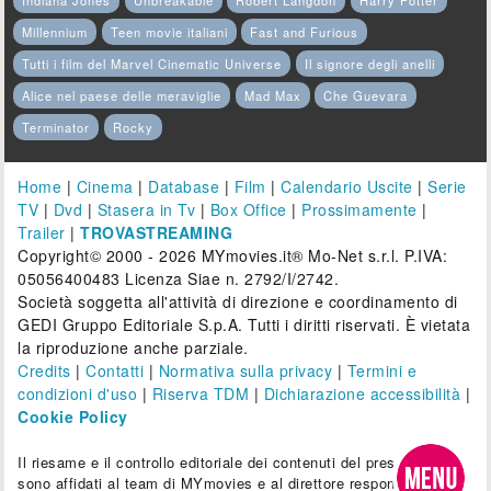
Indiana Jones
Unbreakable
Robert Langdon
Harry Potter
Millennium
Teen movie italiani
Fast and Furious
Tutti i film del Marvel Cinematic Universe
Il signore degli anelli
Alice nel paese delle meraviglie
Mad Max
Che Guevara
Terminator
Rocky
Home
|
Cinema
|
Database
|
Film
|
Calendario Uscite
|
Serie
TV
|
Dvd
|
Stasera in Tv
|
Box Office
|
Prossimamente
|
Trailer
|
TROVASTREAMING
Copyright© 2000 - 2026 MYmovies.it® Mo-Net s.r.l. P.IVA:
05056400483 Licenza Siae n. 2792/I/2742.
Società soggetta all'attività di direzione e coordinamento di
GEDI Gruppo Editoriale S.p.A. Tutti i diritti riservati. È vietata
la riproduzione anche parziale.
Credits
|
Contatti
|
Normativa sulla privacy
|
Termini e
condizioni d'uso
|
Riserva TDM
|
Dichiarazione accessibilità
|
Cookie Policy
Il riesame e il controllo editoriale dei contenuti del presente sito
sono affidati al team di MYmovies e al direttore responsabile.