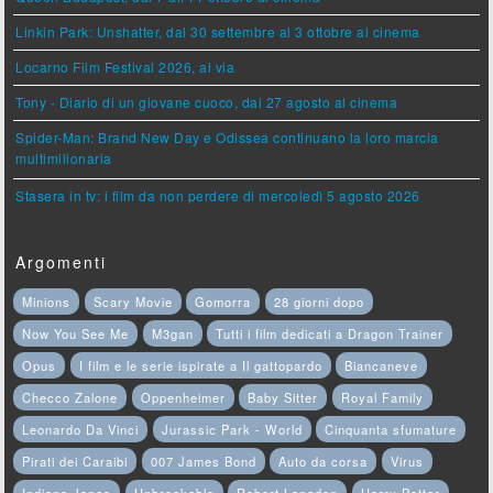
Linkin Park: Unshatter, dal 30 settembre al 3 ottobre al cinema
Locarno Film Festival 2026, al via
Tony - Diario di un giovane cuoco, dal 27 agosto al cinema
Spider-Man: Brand New Day e Odissea continuano la loro marcia
multimilionaria
Stasera in tv: i film da non perdere di mercoledì 5 agosto 2026
Argomenti
Minions
Scary Movie
Gomorra
28 giorni dopo
Now You See Me
M3gan
Tutti i film dedicati a Dragon Trainer
Opus
I film e le serie ispirate a Il gattopardo
Biancaneve
Checco Zalone
Oppenheimer
Baby Sitter
Royal Family
Leonardo Da Vinci
Jurassic Park - World
Cinquanta sfumature
Pirati dei Caraibi
007 James Bond
Auto da corsa
Virus