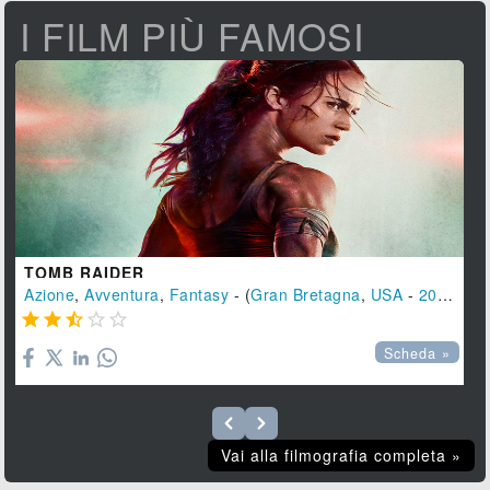
I FILM PIÙ FAMOSI
TOMB RAIDER
Azione
,
Avventura
,
Fantasy
- (
Gran Bretagna
,
USA
-
2018
), 1





Scheda »
Vai alla filmografia completa »