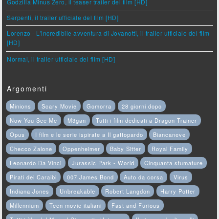
Godzilla Minus Zero, il teaser trailer del film [HD]
Serpenti, il trailer ufficiale del film [HD]
Lorenzo - L'incredibile avventura di Jovanotti, il trailer ufficiale del film
[HD]
Normal, il trailer ufficiale del film [HD]
Argomenti
Minions
Scary Movie
Gomorra
28 giorni dopo
Now You See Me
M3gan
Tutti i film dedicati a Dragon Trainer
Opus
I film e le serie ispirate a Il gattopardo
Biancaneve
Checco Zalone
Oppenheimer
Baby Sitter
Royal Family
Leonardo Da Vinci
Jurassic Park - World
Cinquanta sfumature
Pirati dei Caraibi
007 James Bond
Auto da corsa
Virus
Indiana Jones
Unbreakable
Robert Langdon
Harry Potter
Millennium
Teen movie italiani
Fast and Furious