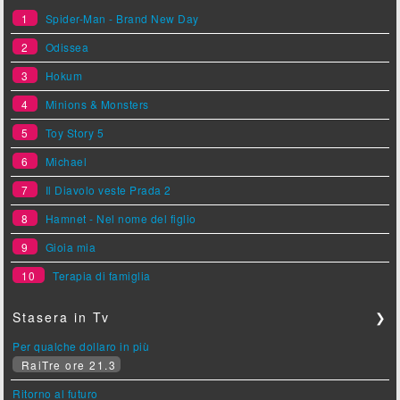
1
Spider-Man - Brand New Day
2
Odissea
3
Hokum
4
Minions & Monsters
5
Toy Story 5
6
Michael
7
Il Diavolo veste Prada 2
8
Hamnet - Nel nome del figlio
9
Gioia mia
10
Terapia di famiglia
Stasera in Tv
❯
Per qualche dollaro in più
RaiTre ore 21.3
Ritorno al futuro