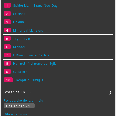
1
Spider-Man - Brand New Day
2
Odissea
3
Hokum
4
Minions & Monsters
5
Toy Story 5
6
Michael
7
Il Diavolo veste Prada 2
8
Hamnet - Nel nome del figlio
9
Gioia mia
10
Terapia di famiglia
Stasera in Tv
❯
Per qualche dollaro in più
RaiTre ore 21.3
Ritorno al futuro