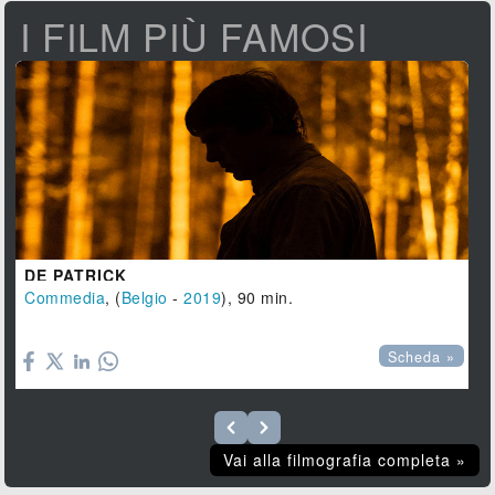
I FILM PIÙ FAMOSI
DE PATRICK
Commedia
, (
Belgio
-
2019
), 90 min.

Scheda »
Vai alla filmografia completa »