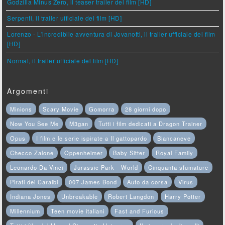
Godzilla Minus Zero, il teaser trailer del film [HD]
Serpenti, il trailer ufficiale del film [HD]
Lorenzo - L'incredibile avventura di Jovanotti, il trailer ufficiale del film
[HD]
Normal, il trailer ufficiale del film [HD]
Argomenti
Minions
Scary Movie
Gomorra
28 giorni dopo
Now You See Me
M3gan
Tutti i film dedicati a Dragon Trainer
Opus
I film e le serie ispirate a Il gattopardo
Biancaneve
Checco Zalone
Oppenheimer
Baby Sitter
Royal Family
Leonardo Da Vinci
Jurassic Park - World
Cinquanta sfumature
Pirati dei Caraibi
007 James Bond
Auto da corsa
Virus
Indiana Jones
Unbreakable
Robert Langdon
Harry Potter
Millennium
Teen movie italiani
Fast and Furious