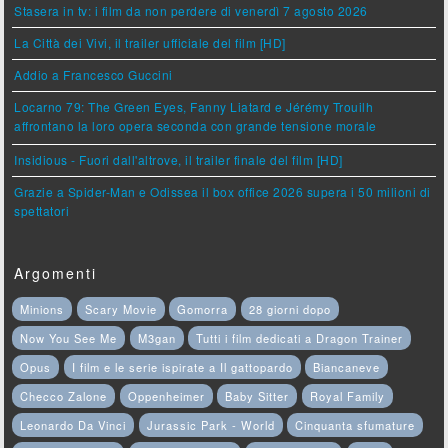
Stasera in tv: i film da non perdere di venerdì 7 agosto 2026
La Città dei Vivi, il trailer ufficiale del film [HD]
Addio a Francesco Guccini
Locarno 79: The Green Eyes, Fanny Liatard e Jérémy Trouilh
affrontano la loro opera seconda con grande tensione morale
Insidious - Fuori dall'altrove, il trailer finale del film [HD]
Grazie a Spider-Man e Odissea il box office 2026 supera i 50 milioni di
spettatori
Argomenti
Minions
Scary Movie
Gomorra
28 giorni dopo
Now You See Me
M3gan
Tutti i film dedicati a Dragon Trainer
Opus
I film e le serie ispirate a Il gattopardo
Biancaneve
Checco Zalone
Oppenheimer
Baby Sitter
Royal Family
Leonardo Da Vinci
Jurassic Park - World
Cinquanta sfumature