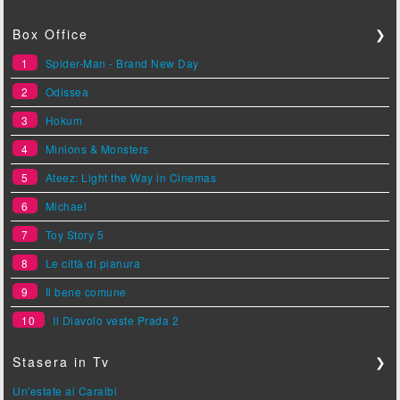
Box Office
❯
1
Spider-Man - Brand New Day
2
Odissea
3
Hokum
4
Minions & Monsters
5
Ateez: Light the Way in Cinemas
6
Michael
7
Toy Story 5
8
Le città di pianura
9
Il bene comune
10
Il Diavolo veste Prada 2
Stasera in Tv
❯
Un'estate ai Caraibi