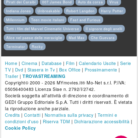
Pirati dei Caraibi
007 James Bond
Auto da corsa
Virus
Indiana Jones
Unbreakable
Robert Langdon
Harry Potter
Millennium
Teen movie italiani
Fast and Furious
Tutti i film del Marvel Cinematic Universe
Il signore degli anelli
Alice nel paese delle meraviglie
Mad Max
Che Guevara
Terminator
Rocky
Home
|
Cinema
|
Database
|
Film
|
Calendario Uscite
|
Serie
TV
|
Dvd
|
Stasera in Tv
|
Box Office
|
Prossimamente
|
Trailer
|
TROVASTREAMING
Copyright© 2000 - 2026 MYmovies.it® Mo-Net s.r.l. P.IVA:
05056400483 Licenza Siae n. 2792/I/2742.
Società soggetta all'attività di direzione e coordinamento di
GEDI Gruppo Editoriale S.p.A. Tutti i diritti riservati. È vietata
la riproduzione anche parziale.
Credits
|
Contatti
|
Normativa sulla privacy
|
Termini e
condizioni d'uso
|
Riserva TDM
|
Dichiarazione accessibilità
|
Cookie Policy