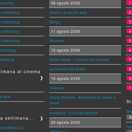
streaming
06 agosto 2026
n streaming
Greta e le favole vere
n streaming
Borgo
n streaming
11 agosto 2026
n streaming
Nimrods
 streaming
12 agosto 2026
streaming
Robin Hood - Il prezzo del sangue
La fine di Oak Street
timana al cinema
❯
19 agosto 2026
Oceania
1
le vere
Camp Miasma - Adolescenza, sesso e
St
morte
Sa
Insidious - Fuori dall'altrove
R
a settimana...
❯
20 agosto 2026
Op
Brand New Day
Maldoror