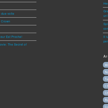
Her
Gre
ì due volte
un'
s Crown
Sp
com
eur Est Proche!
Il 
per
ovie: The Secret of
Ar
Mi
N
Tu
I 
C
Ro
Ci