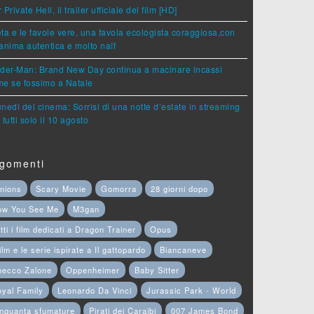
 Private Hell, il trailer ufficiale del film [HD]
ta e le favole vere, una favola ecologista coraggiosa,con
anima autentica e molto naïf
ider-Man: Brand New Day continua a macinare incassi
e se fossimo a Natale
lunedì del cinema: Sorrisi di una notte d’estate in streaming
 tutti solo il 10 agosto
gomenti
nions
Scary Movie
Gomorra
28 giorni dopo
ow You See Me
M3gan
tti i film dedicati a Dragon Trainer
Opus
film e le serie ispirate a Il gattopardo
Biancaneve
hecco Zalone
Oppenheimer
Baby Sitter
yal Family
Leonardo Da Vinci
Jurassic Park - World
nquanta sfumature
Pirati dei Caraibi
007 James Bond