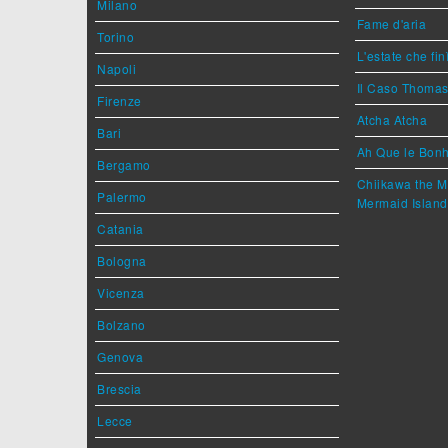
Milano
Fame d'aria
Torino
L'estate che fin
Napoli
Il Caso Thoma
Firenze
Atcha Atcha
Bari
Ah Que le Bonh
Bergamo
Chiikawa the M
Palermo
Mermaid Island
Catania
Bologna
Vicenza
Bolzano
Genova
Brescia
Lecce