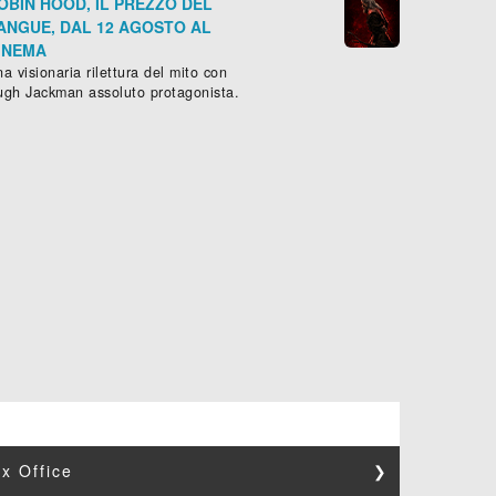
OBIN HOOD, IL PREZZO DEL
ANGUE, DAL 12 AGOSTO AL
INEMA
a visionaria rilettura del mito con
ugh Jackman assoluto protagonista.
x Office
❯