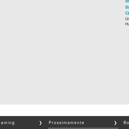
R
S
C
Un
H
reaming
❯
Prossimamente
❯
Bo