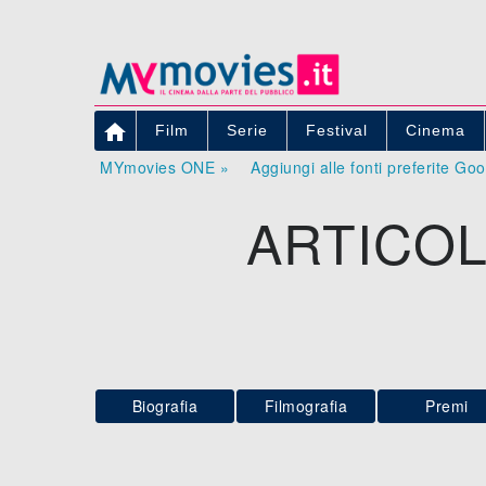

Film
Serie
Festival
Cinema
MYmovies ONE »
Aggiungi alle fonti preferite Go
ARTICOL
Biografia
Filmografia
Premi