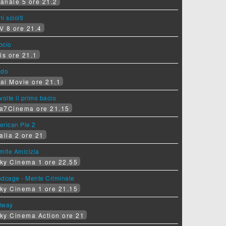
anale 5 ore 21.2
i sciolti
V 8 ore 21.4
socio
is ore 21.1
ado
ai Movie ore 21.1
volte il primo bacio
a7Cinema ore 21.15
erican Pie 2
alia 2 ore 21
mite Amicizia
ky Cinema 1 ore 22.55
ndcage - Mente Criminale
ky Cinema 1 ore 21.15
dway
ky Cinema Action ore 21