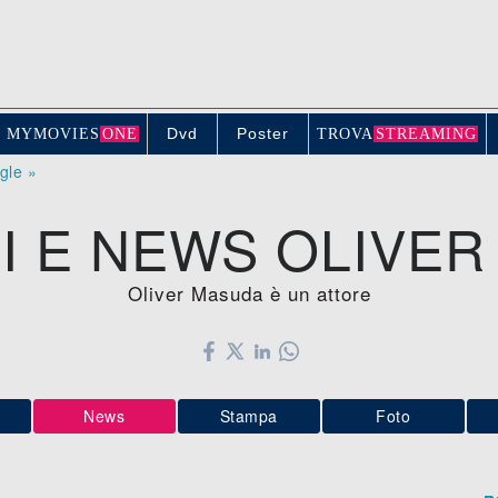
Dvd
Poster
MYMOVIE
S
ONE
TROV
A
STREAMING
ogle »
I E NEWS OLIVE
Oliver Masuda è un attore
News
Stampa
Foto