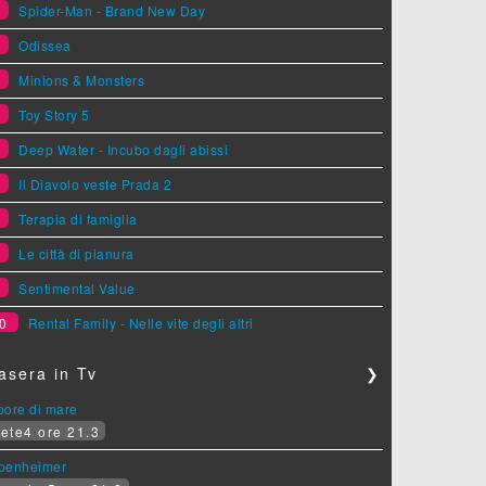
1
Spider-Man - Brand New Day
2
Odissea
3
Minions & Monsters
4
Toy Story 5
5
Deep Water - Incubo dagli abissi
6
Il Diavolo veste Prada 2
7
Terapia di famiglia
8
Le città di pianura
9
Sentimental Value
0
Rental Family - Nelle vite degli altri
asera in Tv
❯
pore di mare
ete4 ore 21.3
penheimer