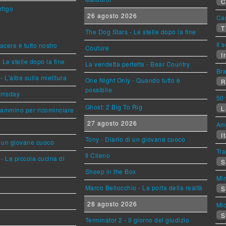
C
rtigo
26 agosto 2026
Can
T
The Dog Stars - Le stelle dopo la fine
Il 
piacere è tutto nostro
Couture
Ir
 Le stelle dopo la fine
La vendetta perfetta - Bear Country
Br
L'alba sulla mietitura
One Night Only - Quando tutto è
R
possibile
omsday
50 
Ghost: 2 Big To Rig
L
cammino per ricominciare
27 agosto 2026
Am
It
Tony - Diario di un giovane cuoco
i un giovane cuoco
Tra
Il Cileno
- La piccola cucina di
S
Sheep in the Box
Mi
Marco Bellocchio - La porta della realtà
S
28 agosto 2026
Mi
S
Terminator 2 - Il giorno del giudizio