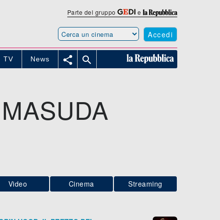
Parte del gruppo
e
Accedi


TV
News
R MASUDA
Video
Cinema
Streaming