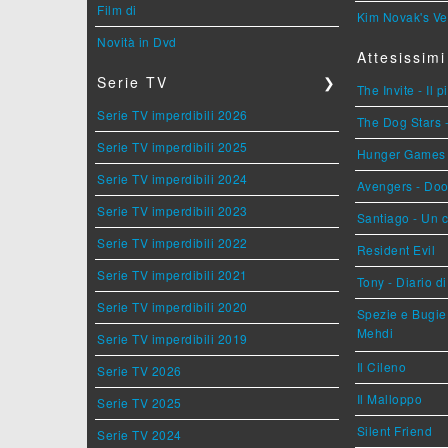
Film di
Kim Novak's Ve
Novità in Dvd
Attesissimi
Serie TV
❯
The Invite - Il 
Serie TV imperdibili 2026
The Dog Stars -
Serie TV imperdibili 2025
Hunger Games - 
Serie TV imperdibili 2024
Avengers - Do
Serie TV imperdibili 2023
Santiago - Un 
Serie TV imperdibili 2022
Resident Evil
Serie TV imperdibili 2021
Tony - Diario d
Serie TV imperdibili 2020
Spezie e Bugie 
Mehdi
Serie TV imperdibili 2019
Il Cileno
Serie TV 2026
Il Malloppo
Serie TV 2025
Silent Friend
Serie TV 2024