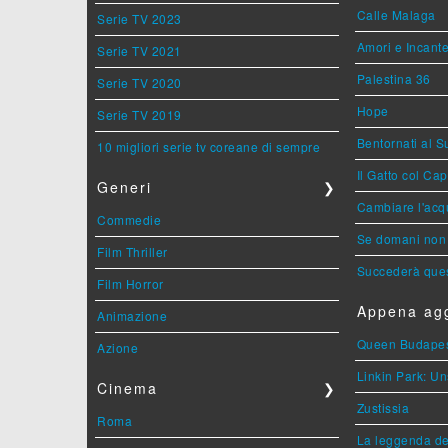
Calle Malaga
Serie TV 2023
Amori e Incant
Serie TV 2021
Palestina 36
Serie TV 2020
Hope
Serie TV 2019
Bentornati al S
10 migliori serie tv coreane di sempre
Il Gatto col Ca
Generi
❯
Cambiare l'acqu
Commedie
Se domani non 
Film Thriller
Succederà ques
Film Horror
Appena agg
Animazione
Queen Budape
Azione
Linkin Park: Un
Cinema
❯
Zustissia
Roma
La leggenda de