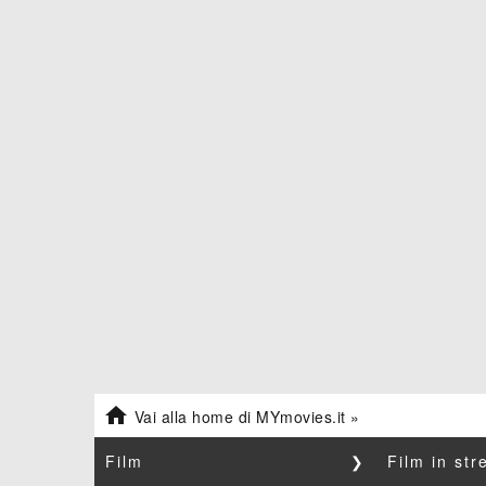

Vai alla home di MYmovies.it »
Film
❯
Film in st