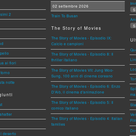
Imm
02 settembre 2026
S
esimi 2
Train To Busan
Am
S
The Story of Movies
The Story of Movies - Episodio IX:
Ul
ud
Calcio e campioni
Que
ppello
The Story of Movies - Episodio 8: Il
Lin
thriller italiano
a ai fiori
Loc
The Story of Movies VII: Jung Woo-
torno
Sung, 100 anni di cinema coreano
Ton
ta notte
The Story of Movies - Episodio 6: Enzo
Spi
D'Alò, il cinema d'animazione
iunti
mar
The Story of Movies - Episodio 5: Il
st
Sta
comico italiano
shatter
Ven
The Story of Movies - Episodio 4: Italian
Fi
families
Dov
l deserto