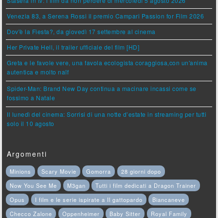
Stasera in tv: i film da non perdere di mercoledì 5 agosto 2026
Venezia 83, a Serena Rossi il premio Campari Passion for Film 2026
Dov'è la Fiesta?, da giovedì 17 settembre al cinema
Her Private Hell, il trailer ufficiale del film [HD]
Greta e le favole vere, una favola ecologista coraggiosa,con un'anima
autentica e molto naïf
Spider-Man: Brand New Day continua a macinare incassi come se
fossimo a Natale
Il lunedì del cinema: Sorrisi di una notte d’estate in streaming per tutti
solo il 10 agosto
Argomenti
Minions
Scary Movie
Gomorra
28 giorni dopo
Now You See Me
M3gan
Tutti i film dedicati a Dragon Trainer
Opus
I film e le serie ispirate a Il gattopardo
Biancaneve
Checco Zalone
Oppenheimer
Baby Sitter
Royal Family