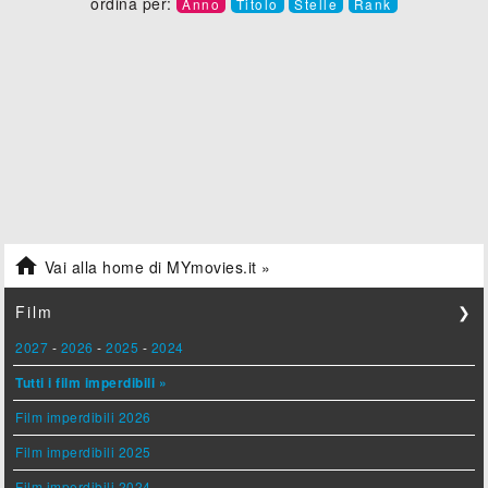
ordina per:
Anno
Titolo
Stelle
Rank

Vai alla home di MYmovies.it »
Film
❯
2027
-
2026
-
2025
-
2024
Tutti i film imperdibili »
Film imperdibili 2026
Film imperdibili 2025
Film imperdibili 2024