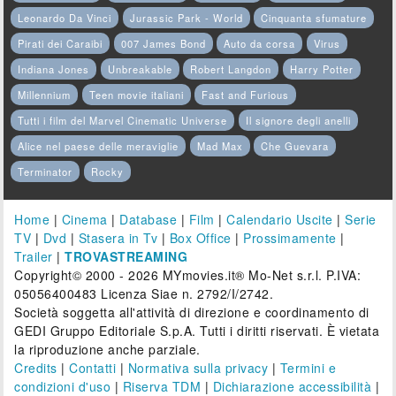
Leonardo Da Vinci
Jurassic Park - World
Cinquanta sfumature
Pirati dei Caraibi
007 James Bond
Auto da corsa
Virus
Indiana Jones
Unbreakable
Robert Langdon
Harry Potter
Millennium
Teen movie italiani
Fast and Furious
Tutti i film del Marvel Cinematic Universe
Il signore degli anelli
Alice nel paese delle meraviglie
Mad Max
Che Guevara
Terminator
Rocky
Home
|
Cinema
|
Database
|
Film
|
Calendario Uscite
|
Serie
TV
|
Dvd
|
Stasera in Tv
|
Box Office
|
Prossimamente
|
Trailer
|
TROVASTREAMING
Copyright© 2000 - 2026 MYmovies.it® Mo-Net s.r.l. P.IVA:
05056400483 Licenza Siae n. 2792/I/2742.
Società soggetta all'attività di direzione e coordinamento di
GEDI Gruppo Editoriale S.p.A. Tutti i diritti riservati. È vietata
la riproduzione anche parziale.
Credits
|
Contatti
|
Normativa sulla privacy
|
Termini e
condizioni d'uso
|
Riserva TDM
|
Dichiarazione accessibilità
|