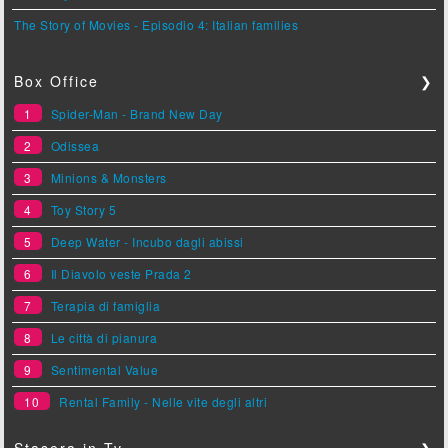
The Story of Movies - Episodio 4: Italian families
Box Office
❯
1
Spider-Man - Brand New Day
2
Odissea
3
Minions & Monsters
4
Toy Story 5
5
Deep Water - Incubo dagli abissi
6
Il Diavolo veste Prada 2
7
Terapia di famiglia
8
Le città di pianura
9
Sentimental Value
10
Rental Family - Nelle vite degli altri