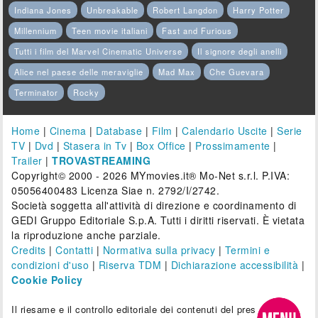
Indiana Jones
Unbreakable
Robert Langdon
Harry Potter
Millennium
Teen movie italiani
Fast and Furious
Tutti i film del Marvel Cinematic Universe
Il signore degli anelli
Alice nel paese delle meraviglie
Mad Max
Che Guevara
Terminator
Rocky
Home
|
Cinema
|
Database
|
Film
|
Calendario Uscite
|
Serie
TV
|
Dvd
|
Stasera in Tv
|
Box Office
|
Prossimamente
|
Trailer
|
TROVASTREAMING
Copyright© 2000 - 2026 MYmovies.it® Mo-Net s.r.l. P.IVA:
05056400483 Licenza Siae n. 2792/I/2742.
Società soggetta all'attività di direzione e coordinamento di
GEDI Gruppo Editoriale S.p.A. Tutti i diritti riservati. È vietata
la riproduzione anche parziale.
Credits
|
Contatti
|
Normativa sulla privacy
|
Termini e
condizioni d'uso
|
Riserva TDM
|
Dichiarazione accessibilità
|
Cookie Policy
Il riesame e il controllo editoriale dei contenuti del presente sito