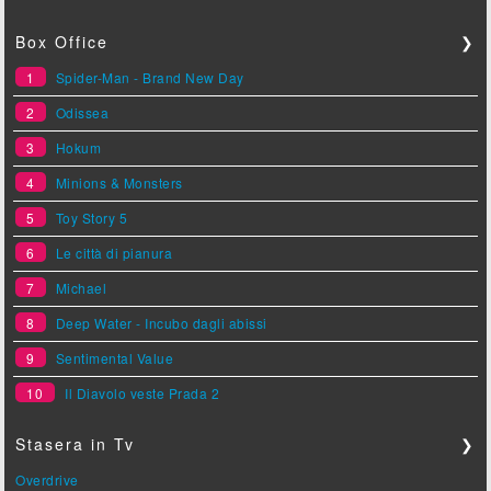
Box Office
❯
1
Spider-Man - Brand New Day
2
Odissea
3
Hokum
4
Minions & Monsters
5
Toy Story 5
6
Le città di pianura
7
Michael
8
Deep Water - Incubo dagli abissi
9
Sentimental Value
10
Il Diavolo veste Prada 2
Stasera in Tv
❯
Overdrive