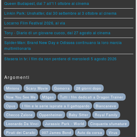
Queen Budapest, dal 7 all'11 ottobre al cinema
Linkin Park: Unshatter, dal 30 settembre al 3 ottobre al cinema
Locarno Film Festival 2026, al via
Tony - Diario di un giovane cuoco, dal 27 agosto al cinema
Spider-Man: Brand New Day e Odissea continuano la loro marcia
multimilionaria
Stasera in tv: i film da non perdere di mercoledì 5 agosto 2026
Argomenti
Minions
Scary Movie
Gomorra
28 giorni dopo
Now You See Me
M3gan
Tutti i film dedicati a Dragon Trainer
Opus
I film e le serie ispirate a Il gattopardo
Biancaneve
Checco Zalone
Oppenheimer
Baby Sitter
Royal Family
Leonardo Da Vinci
Jurassic Park - World
Cinquanta sfumature
Pirati dei Caraibi
007 James Bond
Auto da corsa
Virus