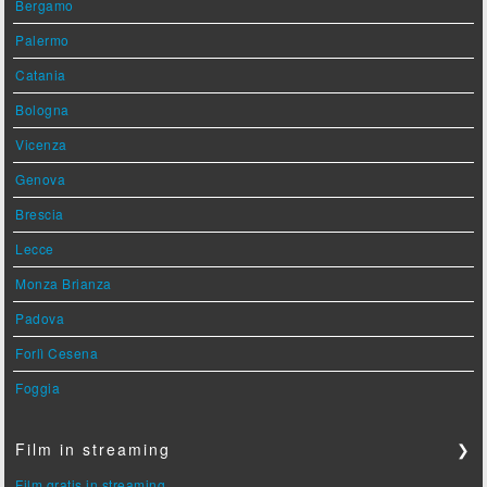
Bergamo
Palermo
Catania
Bologna
Vicenza
Genova
Brescia
Lecce
Monza Brianza
Padova
Forlì Cesena
Foggia
Film in streaming
❯
Film gratis in streaming