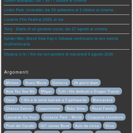
Queen Budapest, dal 7 all'11 ottobre al cinema
Linkin Park: Unshatter, dal 30 settembre al 3 ottobre al cinema
Locarno Film Festival 2026, al via
Tony - Diario di un giovane cuoco, dal 27 agosto al cinema
Spider-Man: Brand New Day e Odissea continuano la loro marcia
multimilionaria
Stasera in tv: i film da non perdere di mercoledì 5 agosto 2026
Argomenti
Minions
Scary Movie
Gomorra
28 giorni dopo
Now You See Me
M3gan
Tutti i film dedicati a Dragon Trainer
Opus
I film e le serie ispirate a Il gattopardo
Biancaneve
Checco Zalone
Oppenheimer
Baby Sitter
Royal Family
Leonardo Da Vinci
Jurassic Park - World
Cinquanta sfumature
Pirati dei Caraibi
007 James Bond
Auto da corsa
Virus