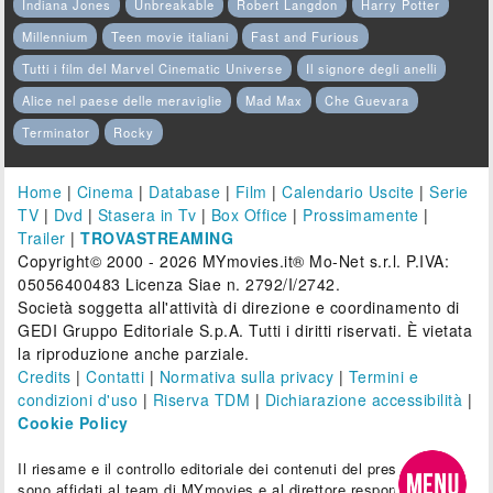
Indiana Jones
Unbreakable
Robert Langdon
Harry Potter
Millennium
Teen movie italiani
Fast and Furious
Tutti i film del Marvel Cinematic Universe
Il signore degli anelli
Alice nel paese delle meraviglie
Mad Max
Che Guevara
Terminator
Rocky
Home
|
Cinema
|
Database
|
Film
|
Calendario Uscite
|
Serie
TV
|
Dvd
|
Stasera in Tv
|
Box Office
|
Prossimamente
|
Trailer
|
TROVASTREAMING
Copyright© 2000 - 2026 MYmovies.it® Mo-Net s.r.l. P.IVA:
05056400483 Licenza Siae n. 2792/I/2742.
Società soggetta all'attività di direzione e coordinamento di
GEDI Gruppo Editoriale S.p.A. Tutti i diritti riservati. È vietata
la riproduzione anche parziale.
Credits
|
Contatti
|
Normativa sulla privacy
|
Termini e
condizioni d'uso
|
Riserva TDM
|
Dichiarazione accessibilità
|
Cookie Policy
Il riesame e il controllo editoriale dei contenuti del presente sito
sono affidati al team di MYmovies e al direttore responsabile.