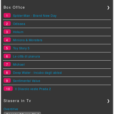
Box Office
❯
1
Spider-Man - Brand New Day
2
Odissea
3
Hokum
4
Minions & Monsters
5
Toy Story 5
6
Le città di pianura
7
Michael
8
Deep Water - Incubo dagli abissi
9
Sentimental Value
10
Il Diavolo veste Prada 2
Stasera in Tv
❯
Overdrive