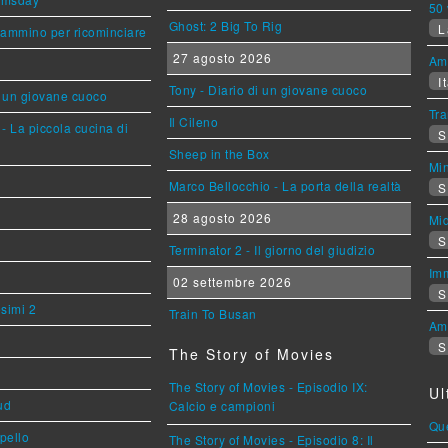
50 
Ghost: 2 Big To Rig
L
cammino per ricominciare
27 agosto 2026
Am
It
Tony - Diario di un giovane cuoco
i un giovane cuoco
Tra
Il Cileno
- La piccola cucina di
S
Sheep in the Box
Mi
Marco Bellocchio - La porta della realtà
S
28 agosto 2026
Mi
S
Terminator 2 - Il giorno del giudizio
Imm
02 settembre 2026
S
esimi 2
Train To Busan
Am
S
The Story of Movies
The Story of Movies - Episodio IX:
Ul
ud
Calcio e campioni
Que
ppello
The Story of Movies - Episodio 8: Il