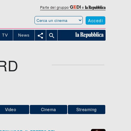
Parte del gruppo
e
Accedi


TV
News
RD
Video
Cinema
Streaming