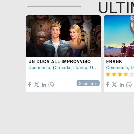
ULTI
UN DUCA ALL'IMPROVVISO
FRANK
Commedia
, (
Canada
,
Irlanda
,
USA
-
2025
Commedia
), 84 min.
,
D





Scheda »