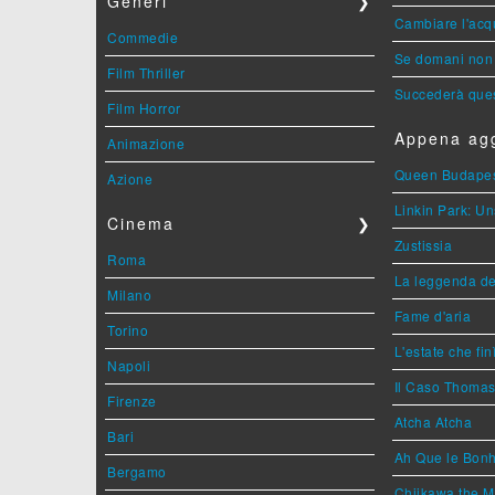
Generi
❯
Cambiare l'acqu
Commedie
Se domani non 
Film Thriller
Succederà ques
Film Horror
Appena agg
Animazione
Queen Budape
Azione
Linkin Park: Un
Cinema
❯
Zustissia
Roma
La leggenda de
Milano
Fame d'aria
Torino
L'estate che fin
Napoli
Il Caso Thoma
Firenze
Atcha Atcha
Bari
Ah Que le Bonh
Bergamo
Chiikawa the M