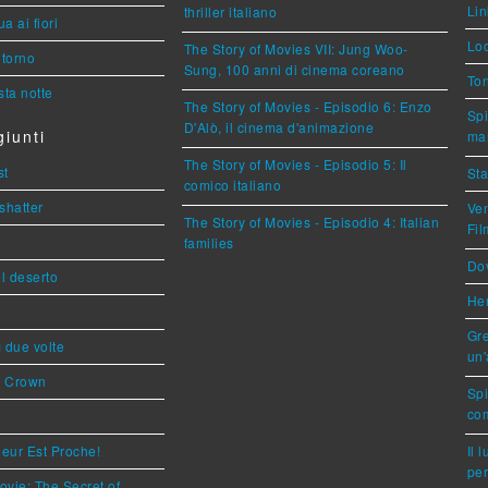
Lin
thriller italiano
a ai fiori
Loc
The Story of Movies VII: Jung Woo-
torno
Sung, 100 anni di cinema coreano
Ton
ta notte
The Story of Movies - Episodio 6: Enzo
Spi
D'Alò, il cinema d'animazione
iunti
mar
The Story of Movies - Episodio 5: Il
st
Sta
comico italiano
shatter
Ven
The Story of Movies - Episodio 4: Italian
Fi
families
Dov
l deserto
Her
Gre
ì due volte
un'
s Crown
Sp
com
eur Est Proche!
Il 
per
ovie: The Secret of