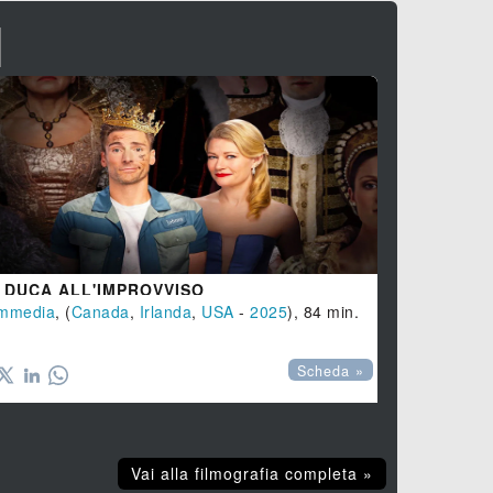
I
 DUCA ALL'IMPROVVISO
mmedia
 95 min.
, (
Canada
,
Irlanda
,
USA
-
2025
), 84 min.
Scheda »
Vai alla filmografia completa »