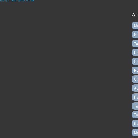
Ar
Mi
N
Tu
I 
C
Ro
Ci
Au
R
Te
Tu
Il
M