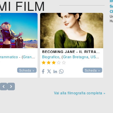
MI FILM
R
S
C
Un
H
BECOMING JANE - IL RITRATTO DI UNA DONNA CONTRO
rammatico
- (
Gran Bretagna
Biografico
,
Irlanda
, (
-
Gran Bretagna
2014
), 95 min.
,
USA
-
2007
)






Scheda »
Scheda »
Vai alla filmografia completa »