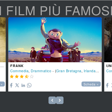
I FILM PIÙ FAMOS
BECOMING JANE - IL RITRATTO DI UNA DONNA CONTRO
FRANK
UN
.
Commedia
,
Drammatico
- (
Gran Bretagna
,
Irlanda
-
2014
Co
),






 »
Scheda »