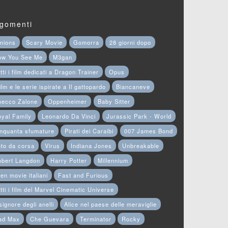
gomenti
nions
Scary Movie
Gomorra
28 giorni dopo
ow You See Me
M3gan
tti i film dedicati a Dragon Trainer
Opus
film e le serie ispirate a Il gattopardo
Biancaneve
hecco Zalone
Oppenheimer
Baby Sitter
yal Family
Leonardo Da Vinci
Jurassic Park - World
nquanta sfumature
Pirati dei Caraibi
007 James Bond
to da corsa
Virus
Indiana Jones
Unbreakable
obert Langdon
Harry Potter
Millennium
en movie italiani
Fast and Furious
tti i film del Marvel Cinematic Universe
 signore degli anelli
Alice nel paese delle meraviglie
ad Max
Che Guevara
Terminator
Rocky