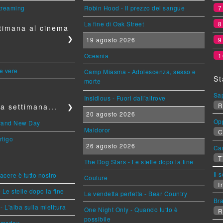
streaming
Robin Hood - Il prezzo del sangue
La fine di Oak Street
timana al cinema
❯
19 agosto 2026
Oceania
1
le vere
Camp Miasma - Adolescenza, sesso e
St
morte
Sa
Insidious - Fuori dall'altrove
R
a settimana...
❯
20 agosto 2026
Op
Brand New Day
Maldoror
C
rtigo
26 agosto 2026
Can
T
The Dog Stars - Le stelle dopo la fine
Il 
piacere è tutto nostro
Couture
Ir
 Le stelle dopo la fine
La vendetta perfetta - Bear Country
Br
L'alba sulla mietitura
One Night Only - Quando tutto è
R
possibile
omsday