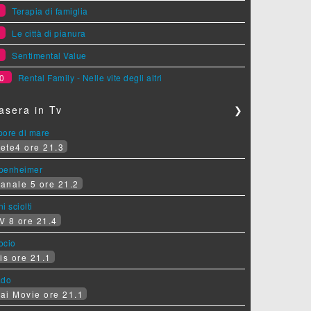
7
Terapia di famiglia
8
Le città di pianura
9
Sentimental Value
0
Rental Family - Nelle vite degli altri
asera in Tv
❯
pore di mare
ete4 ore 21.3
penheimer
anale 5 ore 21.2
i sciolti
V 8 ore 21.4
socio
is ore 21.1
ado
ai Movie ore 21.1