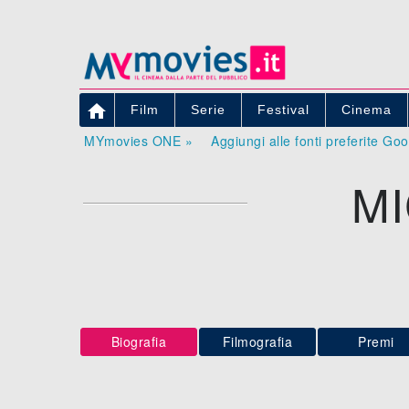

Film
Serie
Festival
Cinema
MYmovies ONE »
Aggiungi alle fonti preferite Go
M
Biografia
Filmografia
Premi