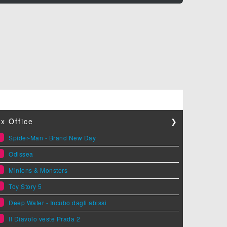
x Office
❯
1
Spider-Man - Brand New Day
2
Odissea
3
Minions & Monsters
4
Toy Story 5
5
Deep Water - Incubo dagli abissi
6
Il Diavolo veste Prada 2