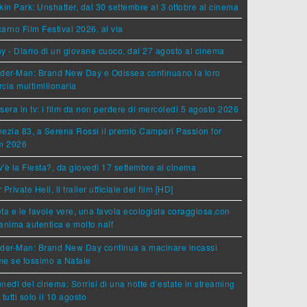
kin Park: Unshatter, dal 30 settembre al 3 ottobre al cinema
arno Film Festival 2026, al via
y - Diario di un giovane cuoco, dal 27 agosto al cinema
der-Man: Brand New Day e Odissea continuano la loro
cia multimilionaria
sera in tv: i film da non perdere di mercoledì 5 agosto 2026
ezia 83, a Serena Rossi il premio Campari Passion for
lm 2026
'è la Fiesta?, da giovedì 17 settembre al cinema
 Private Hell, il trailer ufficiale del film [HD]
ta e le favole vere, una favola ecologista coraggiosa,con
anima autentica e molto naïf
ider-Man: Brand New Day continua a macinare incassi
e se fossimo a Natale
lunedì del cinema: Sorrisi di una notte d’estate in streaming
 tutti solo il 10 agosto