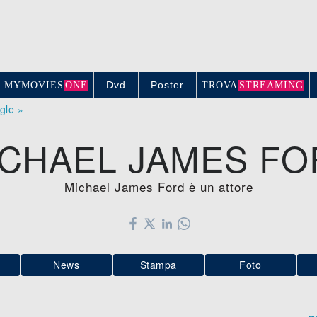
Dvd
Poster
MYMOVIE
S
ONE
TROV
A
STREAMING
ogle »
ICHAEL JAMES FO
Michael James Ford è un attore
News
Stampa
Foto