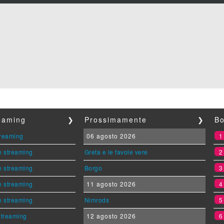
reaming
❯
Prossimamente
❯
Bo
streaming
06 agosto 2026
n streaming
Greta e le favole vere
n streaming
Borgo
n streaming
11 agosto 2026
n streaming
Nimrods
 streaming
12 agosto 2026