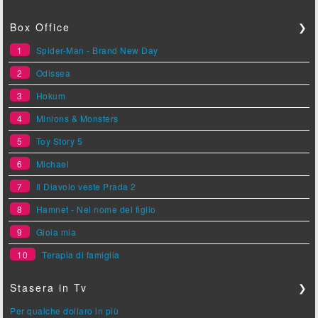
Box Office
❯
1
Spider-Man - Brand New Day
2
Odissea
3
Hokum
4
Minions & Monsters
5
Toy Story 5
6
Michael
7
Il Diavolo veste Prada 2
8
Hamnet - Nel nome del figlio
9
Gioia mia
10
Terapia di famiglia
Stasera in Tv
❯
Per qualche dollaro in più