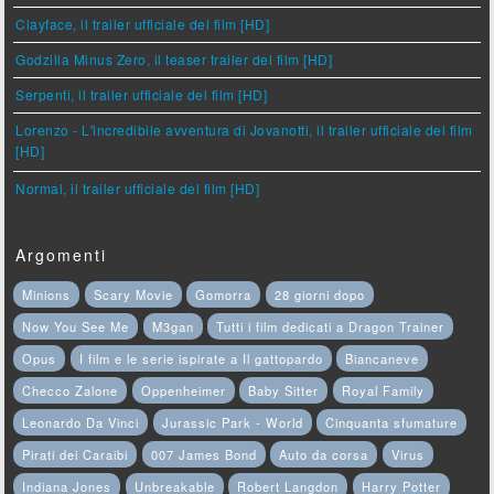
Clayface, il trailer ufficiale del film [HD]
Godzilla Minus Zero, il teaser trailer del film [HD]
Serpenti, il trailer ufficiale del film [HD]
Lorenzo - L'incredibile avventura di Jovanotti, il trailer ufficiale del film
[HD]
Normal, il trailer ufficiale del film [HD]
Argomenti
Minions
Scary Movie
Gomorra
28 giorni dopo
Now You See Me
M3gan
Tutti i film dedicati a Dragon Trainer
Opus
I film e le serie ispirate a Il gattopardo
Biancaneve
Checco Zalone
Oppenheimer
Baby Sitter
Royal Family
Leonardo Da Vinci
Jurassic Park - World
Cinquanta sfumature
Pirati dei Caraibi
007 James Bond
Auto da corsa
Virus
Indiana Jones
Unbreakable
Robert Langdon
Harry Potter