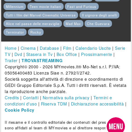
Millennium
Teen movie italiani
Fast and Furious
Tutti i film del Marvel Cinematic Universe
Il signore degli anelli
Alice nel paese delle meraviglie
Mad Max
Che Guevara
Terminator
Rocky
Home
|
Cinema
|
Database
|
Film
|
Calendario Uscite
|
Serie
TV
|
Dvd
|
Stasera in Tv
|
Box Office
|
Prossimamente
|
Trailer
|
TROVASTREAMING
Copyright© 2000 - 2026 MYmovies.it® Mo-Net s.r.l. P.IVA:
05056400483 Licenza Siae n. 2792/I/2742.
Società soggetta all'attività di direzione e coordinamento di
GEDI Gruppo Editoriale S.p.A. Tutti i diritti riservati. È vietata
la riproduzione anche parziale.
Credits
|
Contatti
|
Normativa sulla privacy
|
Termini e
condizioni d'uso
|
Riserva TDM
|
Dichiarazione accessibilità
|
Cookie Policy
Il riesame e il controllo editoriale dei contenuti del presente sito
sono affidati al team di MYmovies e al direttore responsabile.