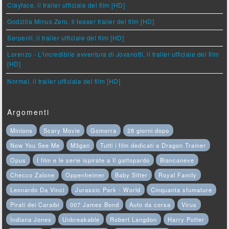
Clayface, il trailer ufficiale del film [HD]
Godzilla Minus Zero, il teaser trailer del film [HD]
Serpenti, il trailer ufficiale del film [HD]
Lorenzo - L'incredibile avventura di Jovanotti, il trailer ufficiale del film
[HD]
Normal, il trailer ufficiale del film [HD]
Argomenti
Minions
Scary Movie
Gomorra
28 giorni dopo
Now You See Me
M3gan
Tutti i film dedicati a Dragon Trainer
Opus
I film e le serie ispirate a Il gattopardo
Biancaneve
Checco Zalone
Oppenheimer
Baby Sitter
Royal Family
Leonardo Da Vinci
Jurassic Park - World
Cinquanta sfumature
Pirati dei Caraibi
007 James Bond
Auto da corsa
Virus
Indiana Jones
Unbreakable
Robert Langdon
Harry Potter