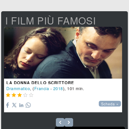
I FILM PIÙ FAMOSI
LA DONNA DELLO SCRITTORE
Drammatico
, (
Francia
-
2018
), 101 min.





Scheda »