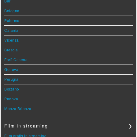
Bari
Bologna
Palermo
Catania
Vicenza
Brescia
Forlì Cesena
Genova
Perugia
Bolzano
Padova
Monza Brianza
Film in streaming
❯
Film gratis in streaming