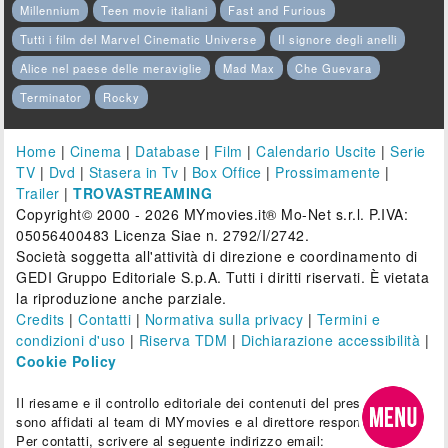
Millennium
Teen movie italiani
Fast and Furious
Tutti i film del Marvel Cinematic Universe
Il signore degli anelli
Alice nel paese delle meraviglie
Mad Max
Che Guevara
Terminator
Rocky
Home
|
Cinema
|
Database
|
Film
|
Calendario Uscite
|
Serie
TV
|
Dvd
|
Stasera in Tv
|
Box Office
|
Prossimamente
|
Trailer
|
TROVASTREAMING
Copyright© 2000 - 2026 MYmovies.it® Mo-Net s.r.l. P.IVA:
05056400483 Licenza Siae n. 2792/I/2742.
Società soggetta all'attività di direzione e coordinamento di
GEDI Gruppo Editoriale S.p.A. Tutti i diritti riservati. È vietata
la riproduzione anche parziale.
Credits
|
Contatti
|
Normativa sulla privacy
|
Termini e
condizioni d'uso
|
Riserva TDM
|
Dichiarazione accessibilità
|
Cookie Policy
Il riesame e il controllo editoriale dei contenuti del presente sito
sono affidati al team di MYmovies e al direttore responsabile.
Per contatti, scrivere al seguente indirizzo email: