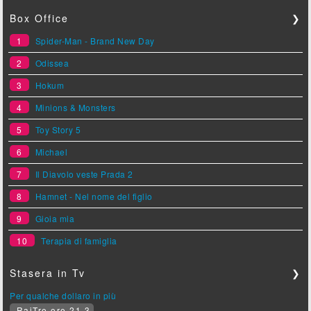
Box Office
❯
1
Spider-Man - Brand New Day
2
Odissea
3
Hokum
4
Minions & Monsters
5
Toy Story 5
6
Michael
7
Il Diavolo veste Prada 2
8
Hamnet - Nel nome del figlio
9
Gioia mia
10
Terapia di famiglia
Stasera in Tv
❯
Per qualche dollaro in più
RaiTre ore 21.3