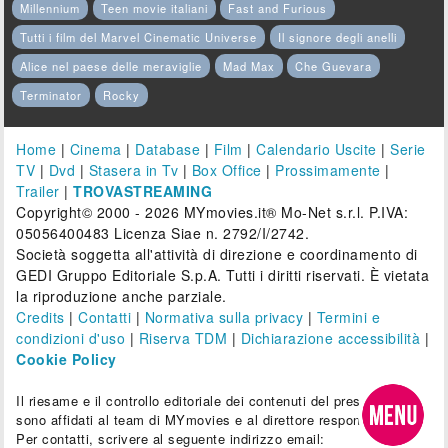
Millennium
Teen movie italiani
Fast and Furious
Tutti i film del Marvel Cinematic Universe
Il signore degli anelli
Alice nel paese delle meraviglie
Mad Max
Che Guevara
Terminator
Rocky
Home
|
Cinema
|
Database
|
Film
|
Calendario Uscite
|
Serie
TV
|
Dvd
|
Stasera in Tv
|
Box Office
|
Prossimamente
|
Trailer
|
TROVASTREAMING
Copyright© 2000 - 2026 MYmovies.it® Mo-Net s.r.l. P.IVA:
05056400483 Licenza Siae n. 2792/I/2742.
Società soggetta all'attività di direzione e coordinamento di
GEDI Gruppo Editoriale S.p.A. Tutti i diritti riservati. È vietata
la riproduzione anche parziale.
Credits
|
Contatti
|
Normativa sulla privacy
|
Termini e
condizioni d'uso
|
Riserva TDM
|
Dichiarazione accessibilità
|
Cookie Policy
Il riesame e il controllo editoriale dei contenuti del presente sito
sono affidati al team di MYmovies e al direttore responsabile.
Per contatti, scrivere al seguente indirizzo email: