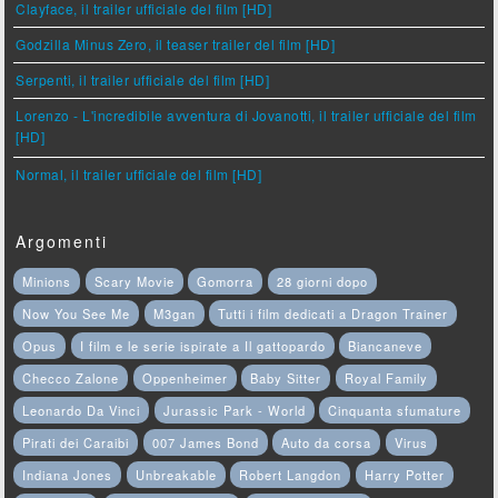
Clayface, il trailer ufficiale del film [HD]
Godzilla Minus Zero, il teaser trailer del film [HD]
Serpenti, il trailer ufficiale del film [HD]
Lorenzo - L'incredibile avventura di Jovanotti, il trailer ufficiale del film
[HD]
Normal, il trailer ufficiale del film [HD]
Argomenti
Minions
Scary Movie
Gomorra
28 giorni dopo
Now You See Me
M3gan
Tutti i film dedicati a Dragon Trainer
Opus
I film e le serie ispirate a Il gattopardo
Biancaneve
Checco Zalone
Oppenheimer
Baby Sitter
Royal Family
Leonardo Da Vinci
Jurassic Park - World
Cinquanta sfumature
Pirati dei Caraibi
007 James Bond
Auto da corsa
Virus
Indiana Jones
Unbreakable
Robert Langdon
Harry Potter