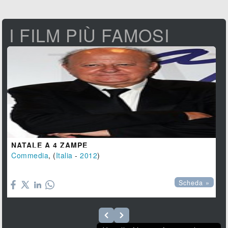
I FILM PIÙ FAMOSI
NATALE A 4 ZAMPE
Commedia
, (
Italia
-
2012
)

Scheda »