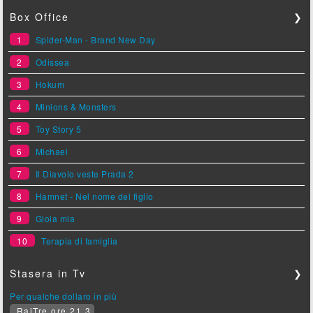
Box Office
❯
1
Spider-Man - Brand New Day
2
Odissea
3
Hokum
4
Minions & Monsters
5
Toy Story 5
6
Michael
7
Il Diavolo veste Prada 2
8
Hamnet - Nel nome del figlio
9
Gioia mia
10
Terapia di famiglia
Stasera in Tv
❯
Per qualche dollaro in più
RaiTre ore 21.3