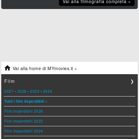
Vai alla filmografia completa »

Vai alla home di MYmovies.it »
Film
❯
2027
-
2026
-
2025
-
2024
Tutti i film imperdibili »
Film imperdibili 2026
Film imperdibili 2025
Film imperdibili 2024