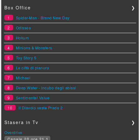
Box Office
❯
1
Spider-Man - Brand New Day
2
Odissea
3
Hokum
4
Minions & Monsters
5
Toy Story 5
6
Le città di pianura
7
Michael
8
Deep Water - Incubo dagli abissi
9
Sentimental Value
10
Il Diavolo veste Prada 2
Stasera in Tv
❯
Overdrive
Canale 20 ore 21.1