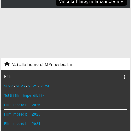
Vai alla filmografia completa »

Vai alla home di MYmovies.it »
Film
❯
2027
-
2026
-
2025
-
2024
Tutti i film imperdibili »
Film imperdibili 2026
Film imperdibili 2025
Film imperdibili 2024