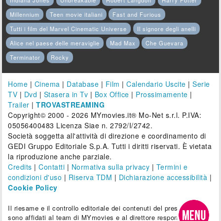
Indiana Jones
Unbreakable
Robert Langdon
Harry Potter
Millennium
Teen movie italiani
Fast and Furious
Tutti i film del Marvel Cinematic Universe
Il signore degli anelli
Alice nel paese delle meraviglie
Mad Max
Che Guevara
Terminator
Rocky
Home
|
Cinema
|
Database
|
Film
|
Calendario Uscite
|
Serie
TV
|
Dvd
|
Stasera in Tv
|
Box Office
|
Prossimamente
|
Trailer
|
TROVASTREAMING
Copyright© 2000 - 2026 MYmovies.it® Mo-Net s.r.l. P.IVA:
05056400483 Licenza Siae n. 2792/I/2742.
Società soggetta all'attività di direzione e coordinamento di
GEDI Gruppo Editoriale S.p.A. Tutti i diritti riservati. È vietata
la riproduzione anche parziale.
Credits
|
Contatti
|
Normativa sulla privacy
|
Termini e
condizioni d'uso
|
Riserva TDM
|
Dichiarazione accessibilità
|
Cookie Policy
Il riesame e il controllo editoriale dei contenuti del presente sito
sono affidati al team di MYmovies e al direttore responsabile.