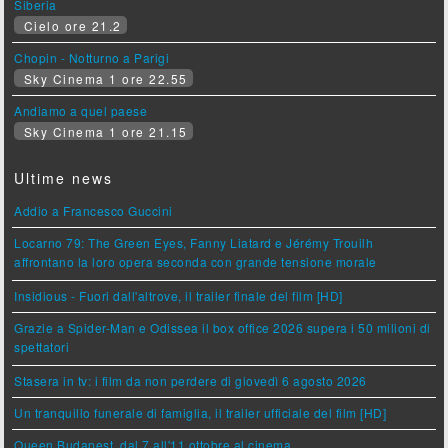
Siberia
Cielo ore 21.2
Chopin - Notturno a Parigi
Sky Cinema 1 ore 22.55
Andiamo a quel paese
Sky Cinema 1 ore 21.15
Ultime news
Addio a Francesco Guccini
Locarno 79: The Green Eyes, Fanny Liatard e Jérémy Trouilh
affrontano la loro opera seconda con grande tensione morale
Insidious - Fuori dall'altrove, il trailer finale del film [HD]
Grazie a Spider-Man e Odissea il box office 2026 supera i 50 milioni di
spettatori
Stasera in tv: i film da non perdere di giovedì 6 agosto 2026
Un tranquillo funerale di famiglia, il trailer ufficiale del film [HD]
Queen Budapest, dal 7 all'11 ottobre al cinema