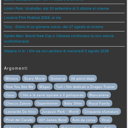
Linkin Park: Unshatter, dal 30 settembre al 3 ottobre al cinema
Locarno Film Festival 2026, al via
Tony - Diario di un giovane cuoco, dal 27 agosto al cinema
Spider-Man: Brand New Day e Odissea continuano la loro marcia
multimilionaria
Stasera in tv: i film da non perdere di mercoledì 5 agosto 2026
Argomenti
Minions
Scary Movie
Gomorra
28 giorni dopo
Now You See Me
M3gan
Tutti i film dedicati a Dragon Trainer
Opus
I film e le serie ispirate a Il gattopardo
Biancaneve
Checco Zalone
Oppenheimer
Baby Sitter
Royal Family
Leonardo Da Vinci
Jurassic Park - World
Cinquanta sfumature
Pirati dei Caraibi
007 James Bond
Auto da corsa
Virus