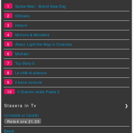
1
Spider-Man - Brand New Day
2
Odissea
3
Hokum
4
Minions & Monsters
5
Ateez: Light the Way in Cinemas
6
Michael
7
Toy Story 5
8
Le città di pianura
9
Il bene comune
10
Il Diavolo veste Prada 2
Stasera in Tv
❯
Un'estate ai Caraibi
Rete4 ore 21.35
Beast