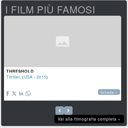
I FILM PIÙ FAMOSI
THRESHOLD
Thriller
, (
USA
-
2015
)

Scheda »
Vai alla filmografia completa »