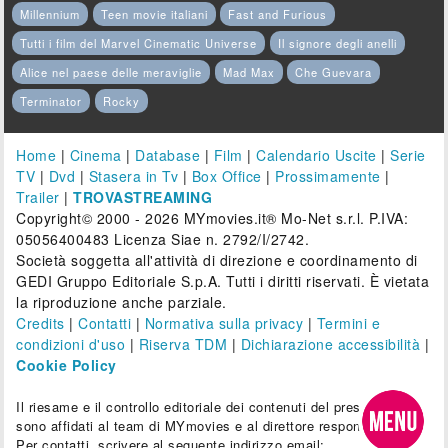
Millennium
Teen movie italiani
Fast and Furious
Tutti i film del Marvel Cinematic Universe
Il signore degli anelli
Alice nel paese delle meraviglie
Mad Max
Che Guevara
Terminator
Rocky
Home
|
Cinema
|
Database
|
Film
|
Calendario Uscite
|
Serie
TV
|
Dvd
|
Stasera in Tv
|
Box Office
|
Prossimamente
|
Trailer
|
TROVASTREAMING
Copyright© 2000 - 2026 MYmovies.it® Mo-Net s.r.l. P.IVA:
05056400483 Licenza Siae n. 2792/I/2742.
Società soggetta all'attività di direzione e coordinamento di
GEDI Gruppo Editoriale S.p.A. Tutti i diritti riservati. È vietata
la riproduzione anche parziale.
Credits
|
Contatti
|
Normativa sulla privacy
|
Termini e
condizioni d'uso
|
Riserva TDM
|
Dichiarazione accessibilità
|
Cookie Policy
Il riesame e il controllo editoriale dei contenuti del presente sito
sono affidati al team di MYmovies e al direttore responsabile.
Per contatti, scrivere al seguente indirizzo email: