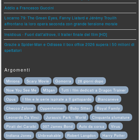
Addio a Francesco Guccini
Locarno 79: The Green Eyes, Fanny Liatard e Jérémy Trouilh
affrontano la loro opera seconda con grande tensione morale
Insidious - Fuori dall'altrove, il trailer finale del film [HD]
Grazie a Spider-Man e Odissea il box office 2026 supera i 50 milioni di
spettatori
Argomenti
Minions
Scary Movie
Gomorra
28 giorni dopo
Now You See Me
M3gan
Tutti i film dedicati a Dragon Trainer
Opus
I film e le serie ispirate a Il gattopardo
Biancaneve
Checco Zalone
Oppenheimer
Baby Sitter
Royal Family
Leonardo Da Vinci
Jurassic Park - World
Cinquanta sfumature
Pirati dei Caraibi
007 James Bond
Auto da corsa
Virus
Indiana Jones
Unbreakable
Robert Langdon
Harry Potter