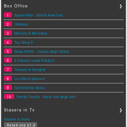
Box Office
❯
1
Spider-Man - Brand New Day
2
Odissea
3
Minions & Monsters
4
Toy Story 5
5
Deep Water - Incubo dagli abissi
6
Il Diavolo veste Prada 2
7
Terapia di famiglia
8
Le città di pianura
9
Sentimental Value
10
Rental Family - Nelle vite degli altri
Stasera in Tv
❯
Sapore di mare
Rete4 ore 21.3