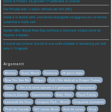
Dov'è la Fiesta?, da giovedì 17 settembre al cinema
Her Private Hell, il trailer ufficiale del film [HD]
Greta e le favole vere, una favola ecologista coraggiosa,con un'anima
autentica e molto naïf
Spider-Man: Brand New Day continua a macinare incassi come se
fossimo a Natale
Il lunedì del cinema: Sorrisi di una notte d’estate in streaming per tutti
solo il 10 agosto
Argomenti
Minions
Scary Movie
Gomorra
28 giorni dopo
Now You See Me
M3gan
Tutti i film dedicati a Dragon Trainer
Opus
I film e le serie ispirate a Il gattopardo
Biancaneve
Checco Zalone
Oppenheimer
Baby Sitter
Royal Family
Leonardo Da Vinci
Jurassic Park - World
Cinquanta sfumature
Pirati dei Caraibi
007 James Bond
Auto da corsa
Virus