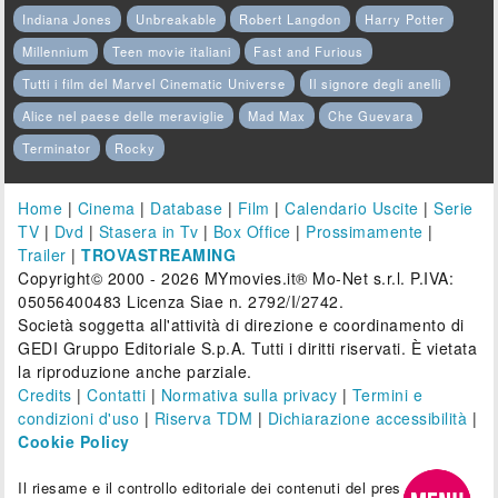
Indiana Jones
Unbreakable
Robert Langdon
Harry Potter
Millennium
Teen movie italiani
Fast and Furious
Tutti i film del Marvel Cinematic Universe
Il signore degli anelli
Alice nel paese delle meraviglie
Mad Max
Che Guevara
Terminator
Rocky
Home
|
Cinema
|
Database
|
Film
|
Calendario Uscite
|
Serie
TV
|
Dvd
|
Stasera in Tv
|
Box Office
|
Prossimamente
|
Trailer
|
TROVASTREAMING
Copyright© 2000 - 2026 MYmovies.it® Mo-Net s.r.l. P.IVA:
05056400483 Licenza Siae n. 2792/I/2742.
Società soggetta all'attività di direzione e coordinamento di
GEDI Gruppo Editoriale S.p.A. Tutti i diritti riservati. È vietata
la riproduzione anche parziale.
Credits
|
Contatti
|
Normativa sulla privacy
|
Termini e
condizioni d'uso
|
Riserva TDM
|
Dichiarazione accessibilità
|
Cookie Policy
Il riesame e il controllo editoriale dei contenuti del presente sito