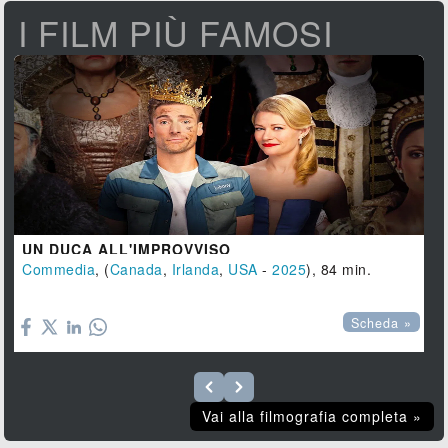
I FILM PIÙ FAMOSI
UN DUCA ALL'IMPROVVISO
Commedia
, (
Canada
,
Irlanda
,
USA
-
2025
), 84 min.

Scheda »
Vai alla filmografia completa »