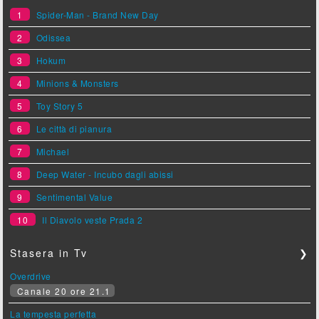
1
Spider-Man - Brand New Day
2
Odissea
3
Hokum
4
Minions & Monsters
5
Toy Story 5
6
Le città di pianura
7
Michael
8
Deep Water - Incubo dagli abissi
9
Sentimental Value
10
Il Diavolo veste Prada 2
Stasera in Tv
❯
Overdrive
Canale 20 ore 21.1
La tempesta perfetta