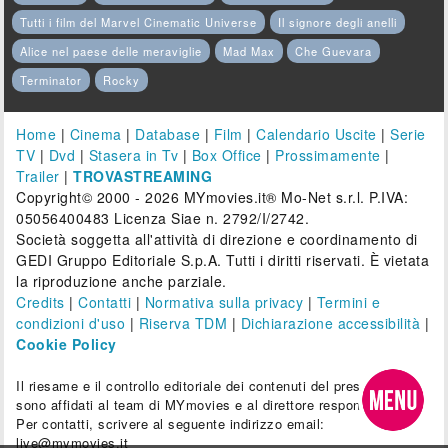
Tutti i film del Marvel Cinematic Universe
Il signore degli anelli
Alice nel paese delle meraviglie
Mad Max
Che Guevara
Terminator
Rocky
Home
|
Cinema
|
Database
|
Film
|
Calendario Uscite
|
Serie
TV
|
Dvd
|
Stasera in Tv
|
Box Office
|
Prossimamente
|
Trailer
|
TROVASTREAMING
Copyright© 2000 - 2026 MYmovies.it® Mo-Net s.r.l. P.IVA:
05056400483 Licenza Siae n. 2792/I/2742.
Società soggetta all'attività di direzione e coordinamento di
GEDI Gruppo Editoriale S.p.A. Tutti i diritti riservati. È vietata
la riproduzione anche parziale.
Credits
|
Contatti
|
Normativa sulla privacy
|
Termini e
condizioni d'uso
|
Riserva TDM
|
Dichiarazione accessibilità
|
Cookie Policy
Il riesame e il controllo editoriale dei contenuti del presente sito
sono affidati al team di MYmovies e al direttore responsabile.
Per contatti, scrivere al seguente indirizzo email:
live@mymovies.it