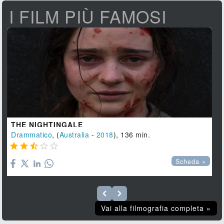
I FILM PIÙ FAMOSI
THE NIGHTINGALE
Drammatico
, (
Australia
-
2018
), 136 min.





Scheda »
Vai alla filmografia completa »