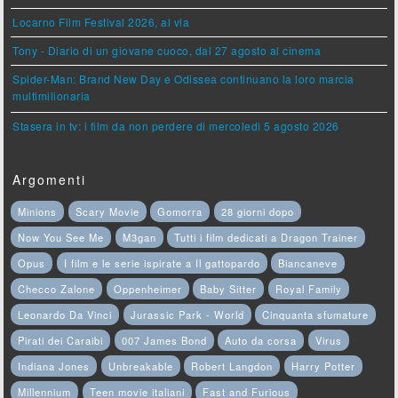
Locarno Film Festival 2026, al via
Tony - Diario di un giovane cuoco, dal 27 agosto al cinema
Spider-Man: Brand New Day e Odissea continuano la loro marcia
multimilionaria
Stasera in tv: i film da non perdere di mercoledì 5 agosto 2026
Argomenti
Minions
Scary Movie
Gomorra
28 giorni dopo
Now You See Me
M3gan
Tutti i film dedicati a Dragon Trainer
Opus
I film e le serie ispirate a Il gattopardo
Biancaneve
Checco Zalone
Oppenheimer
Baby Sitter
Royal Family
Leonardo Da Vinci
Jurassic Park - World
Cinquanta sfumature
Pirati dei Caraibi
007 James Bond
Auto da corsa
Virus
Indiana Jones
Unbreakable
Robert Langdon
Harry Potter
Millennium
Teen movie italiani
Fast and Furious