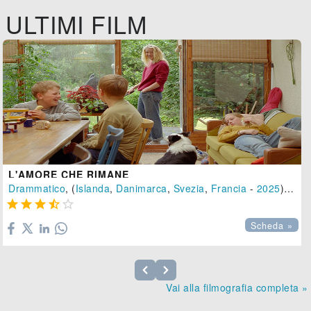
ULTIMI FILM
L'AMORE CHE RIMANE
Drammatico
, (
Islanda
,
Danimarca
,
Svezia
,
Francia
-
2025
), 109 min.





Scheda »
Vai alla filmografia completa »