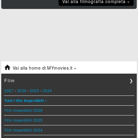
Vai alla filmografia completa »

Vai alla home di MYmovies.it »
Film
❯
2027
-
2026
-
2025
-
2024
Tutti i film imperdibili »
Film imperdibili 2026
Film imperdibili 2025
Film imperdibili 2024