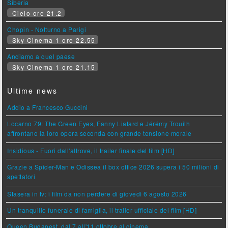
Siberia
Cielo ore 21.2
Chopin - Notturno a Parigi
Sky Cinema 1 ore 22.55
Andiamo a quel paese
Sky Cinema 1 ore 21.15
Ultime news
Addio a Francesco Guccini
Locarno 79: The Green Eyes, Fanny Liatard e Jérémy Trouilh
affrontano la loro opera seconda con grande tensione morale
Insidious - Fuori dall'altrove, il trailer finale del film [HD]
Grazie a Spider-Man e Odissea il box office 2026 supera i 50 milioni di
spettatori
Stasera in tv: i film da non perdere di giovedì 6 agosto 2026
Un tranquillo funerale di famiglia, il trailer ufficiale del film [HD]
Queen Budapest, dal 7 all'11 ottobre al cinema