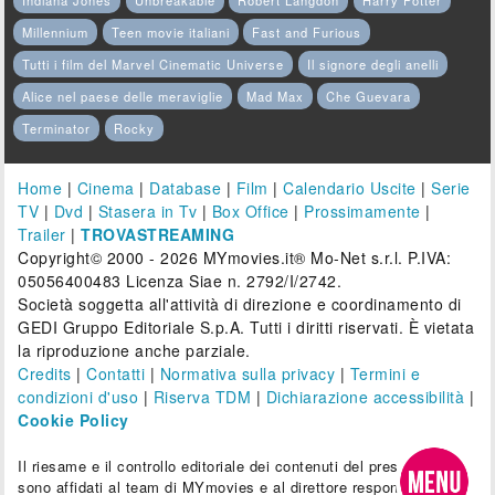
Indiana Jones
Unbreakable
Robert Langdon
Harry Potter
Millennium
Teen movie italiani
Fast and Furious
Tutti i film del Marvel Cinematic Universe
Il signore degli anelli
Alice nel paese delle meraviglie
Mad Max
Che Guevara
Terminator
Rocky
Home
|
Cinema
|
Database
|
Film
|
Calendario Uscite
|
Serie
TV
|
Dvd
|
Stasera in Tv
|
Box Office
|
Prossimamente
|
Trailer
|
TROVASTREAMING
Copyright© 2000 - 2026 MYmovies.it® Mo-Net s.r.l. P.IVA:
05056400483 Licenza Siae n. 2792/I/2742.
Società soggetta all'attività di direzione e coordinamento di
GEDI Gruppo Editoriale S.p.A. Tutti i diritti riservati. È vietata
la riproduzione anche parziale.
Credits
|
Contatti
|
Normativa sulla privacy
|
Termini e
condizioni d'uso
|
Riserva TDM
|
Dichiarazione accessibilità
|
Cookie Policy
Il riesame e il controllo editoriale dei contenuti del presente sito
sono affidati al team di MYmovies e al direttore responsabile.