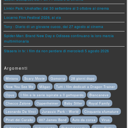
Linkin Park: Unshatter, dal 30 settembre al 3 ottobre al cinema
Locarno Film Festival 2026, al via
Tony - Diario di un giovane cuoco, dal 27 agosto al cinema
Spider-Man: Brand New Day e Odissea continuano la loro marcia
multimilionaria
Stasera in tv: i film da non perdere di mercoledì 5 agosto 2026
Argomenti
Minions
Scary Movie
Gomorra
28 giorni dopo
Now You See Me
M3gan
Tutti i film dedicati a Dragon Trainer
Opus
I film e le serie ispirate a Il gattopardo
Biancaneve
Checco Zalone
Oppenheimer
Baby Sitter
Royal Family
Leonardo Da Vinci
Jurassic Park - World
Cinquanta sfumature
Pirati dei Caraibi
007 James Bond
Auto da corsa
Virus