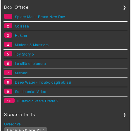
Box Office
❯
1
Spider-Man - Brand New Day
2
Odissea
3
Hokum
4
Minions & Monsters
5
Toy Story 5
6
Le città di pianura
7
Michael
8
Deep Water - Incubo dagli abissi
9
Sentimental Value
10
Il Diavolo veste Prada 2
Stasera in Tv
❯
Overdrive
Canale 20 ore 21.1