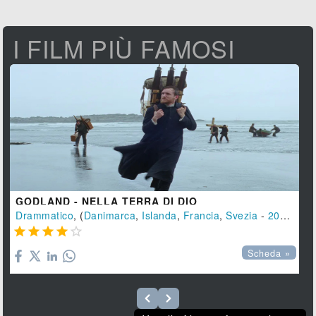
I FILM PIÙ FAMOSI
GODLAND - NELLA TERRA DI DIO
Drammatico
, (
Danimarca
,
Islanda
,
Francia
,
Svezia
-
2022
), 14





Scheda »