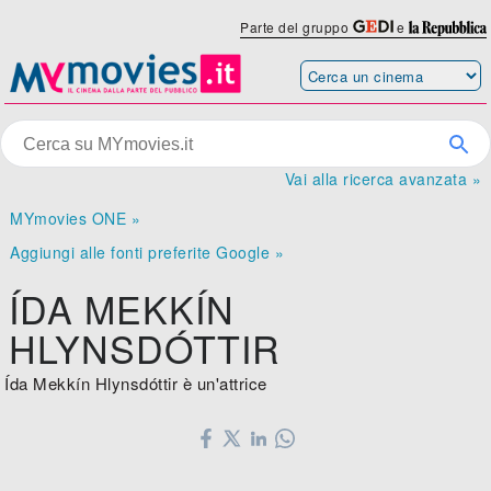
Parte del gruppo
e
Vai alla ricerca avanzata »
MYmovies ONE »
Aggiungi alle fonti preferite Google »
ÍDA MEKKÍN
HLYNSDÓTTIR
Ída Mekkín Hlynsdóttir è un'attrice