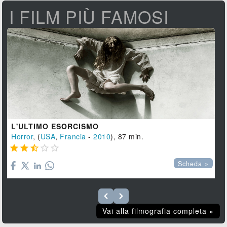
I FILM PIÙ FAMOSI
L'ULTIMO ESORCISMO
Horror
, (
USA
,
Francia
-
2010
), 87 min.





Scheda »
Vai alla filmografia completa »