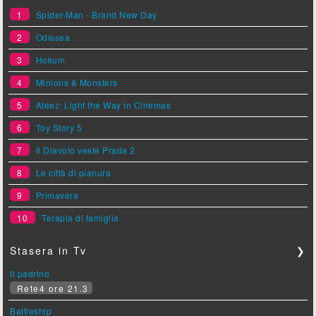
1
Spider-Man - Brand New Day
2
Odissea
3
Hokum
4
Minions & Monsters
5
Ateez: Light the Way in Cinemas
6
Toy Story 5
7
Il Diavolo veste Prada 2
8
Le città di pianura
9
Primavera
10
Terapia di famiglia
Stasera in Tv
❯
Il padrino
Rete4 ore 21.3
Battleship