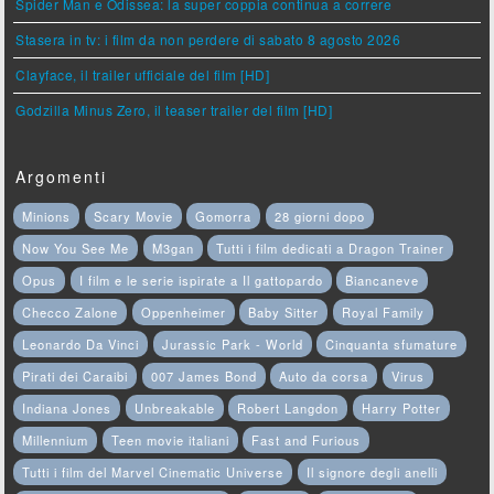
Spider Man e Odissea: la super coppia continua a correre
Stasera in tv: i film da non perdere di sabato 8 agosto 2026
Clayface, il trailer ufficiale del film [HD]
Godzilla Minus Zero, il teaser trailer del film [HD]
Argomenti
Minions
Scary Movie
Gomorra
28 giorni dopo
Now You See Me
M3gan
Tutti i film dedicati a Dragon Trainer
Opus
I film e le serie ispirate a Il gattopardo
Biancaneve
Checco Zalone
Oppenheimer
Baby Sitter
Royal Family
Leonardo Da Vinci
Jurassic Park - World
Cinquanta sfumature
Pirati dei Caraibi
007 James Bond
Auto da corsa
Virus
Indiana Jones
Unbreakable
Robert Langdon
Harry Potter
Millennium
Teen movie italiani
Fast and Furious
Tutti i film del Marvel Cinematic Universe
Il signore degli anelli