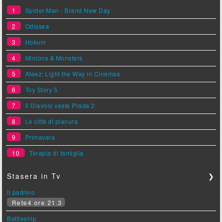
1
Spider-Man - Brand New Day
2
Odissea
3
Hokum
4
Minions & Monsters
5
Ateez: Light the Way in Cinemas
6
Toy Story 5
7
Il Diavolo veste Prada 2
8
Le città di pianura
9
Primavera
10
Terapia di famiglia
Stasera in Tv
❯
Il padrino
Rete4 ore 21.3
Battleship