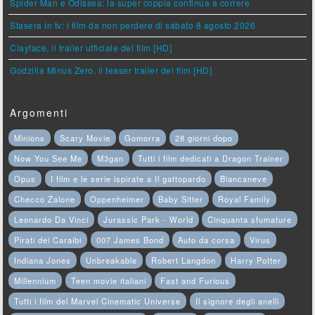
Spider Man e Odissea: la super coppia continua a correre
Stasera in tv: i film da non perdere di sabato 8 agosto 2026
Clayface, il trailer ufficiale del film [HD]
Godzilla Minus Zero, il teaser trailer del film [HD]
Argomenti
Minions
Scary Movie
Gomorra
28 giorni dopo
Now You See Me
M3gan
Tutti i film dedicati a Dragon Trainer
Opus
I film e le serie ispirate a Il gattopardo
Biancaneve
Checco Zalone
Oppenheimer
Baby Sitter
Royal Family
Leonardo Da Vinci
Jurassic Park - World
Cinquanta sfumature
Pirati dei Caraibi
007 James Bond
Auto da corsa
Virus
Indiana Jones
Unbreakable
Robert Langdon
Harry Potter
Millennium
Teen movie italiani
Fast and Furious
Tutti i film del Marvel Cinematic Universe
Il signore degli anelli