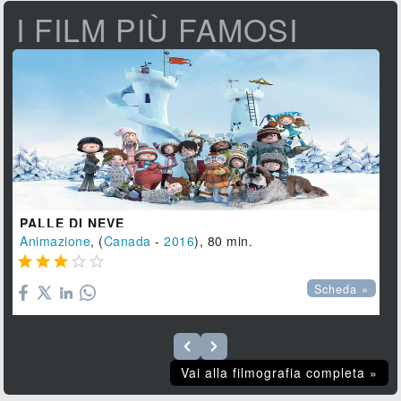
I FILM PIÙ FAMOSI
PALLE DI NEVE
Animazione
, (
Canada
-
2016
), 80 min.





Scheda »
Vai alla filmografia completa »