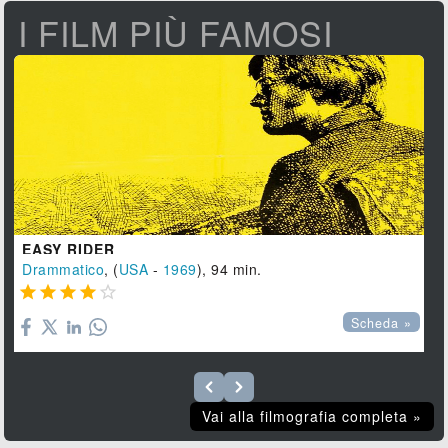
I FILM PIÙ FAMOSI
EASY RIDER
Drammatico
, (
USA
-
1969
), 94 min.





Scheda »
Vai alla filmografia completa »