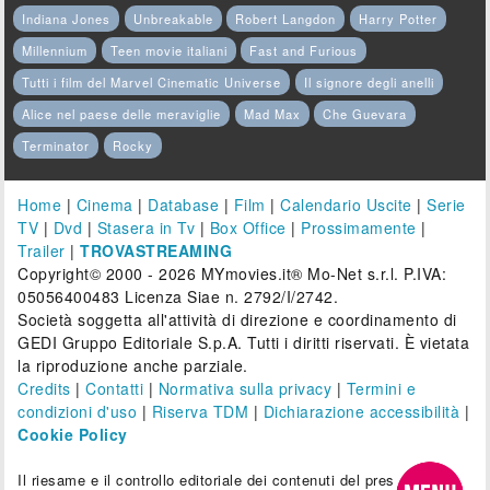
Indiana Jones
Unbreakable
Robert Langdon
Harry Potter
Millennium
Teen movie italiani
Fast and Furious
Tutti i film del Marvel Cinematic Universe
Il signore degli anelli
Alice nel paese delle meraviglie
Mad Max
Che Guevara
Terminator
Rocky
Home
|
Cinema
|
Database
|
Film
|
Calendario Uscite
|
Serie
TV
|
Dvd
|
Stasera in Tv
|
Box Office
|
Prossimamente
|
Trailer
|
TROVASTREAMING
Copyright© 2000 - 2026 MYmovies.it® Mo-Net s.r.l. P.IVA:
05056400483 Licenza Siae n. 2792/I/2742.
Società soggetta all'attività di direzione e coordinamento di
GEDI Gruppo Editoriale S.p.A. Tutti i diritti riservati. È vietata
la riproduzione anche parziale.
Credits
|
Contatti
|
Normativa sulla privacy
|
Termini e
condizioni d'uso
|
Riserva TDM
|
Dichiarazione accessibilità
|
Cookie Policy
Il riesame e il controllo editoriale dei contenuti del presente sito