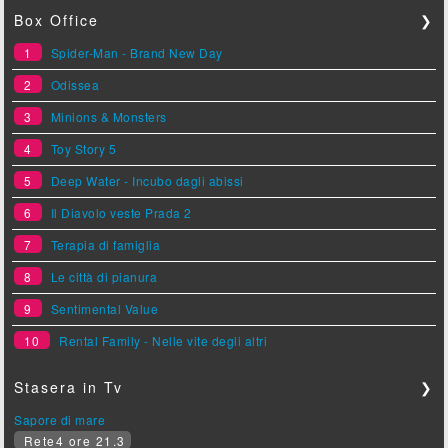
Box Office
❯
1
Spider-Man - Brand New Day
2
Odissea
3
Minions & Monsters
4
Toy Story 5
5
Deep Water - Incubo dagli abissi
6
Il Diavolo veste Prada 2
7
Terapia di famiglia
8
Le città di pianura
9
Sentimental Value
10
Rental Family - Nelle vite degli altri
Stasera in Tv
❯
Sapore di mare
Rete4 ore 21.3