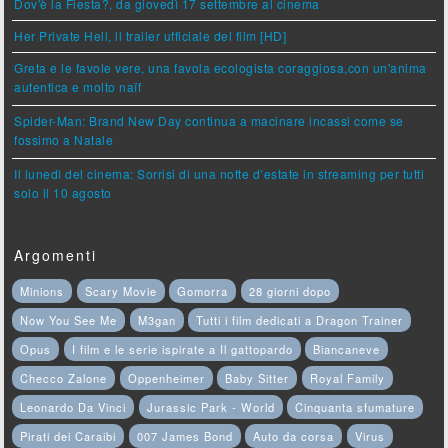
Dov'è la Fiesta?, da giovedì 17 settembre al cinema
Her Private Hell, il trailer ufficiale del film [HD]
Greta e le favole vere, una favola ecologista coraggiosa,con un'anima
autentica e molto naïf
Spider-Man: Brand New Day continua a macinare incassi come se
fossimo a Natale
Il lunedì del cinema: Sorrisi di una notte d’estate in streaming per tutti
solo il 10 agosto
Argomenti
Minions
Scary Movie
Gomorra
28 giorni dopo
Now You See Me
M3gan
Tutti i film dedicati a Dragon Trainer
Opus
I film e le serie ispirate a Il gattopardo
Biancaneve
Checco Zalone
Oppenheimer
Baby Sitter
Royal Family
Leonardo Da Vinci
Jurassic Park - World
Cinquanta sfumature
Pirati dei Caraibi
007 James Bond
Auto da corsa
Virus