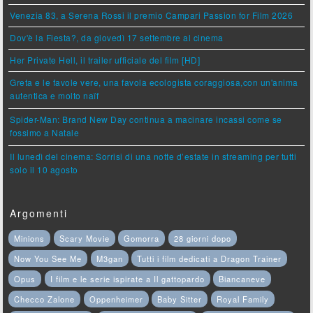
Venezia 83, a Serena Rossi il premio Campari Passion for Film 2026
Dov'è la Fiesta?, da giovedì 17 settembre al cinema
Her Private Hell, il trailer ufficiale del film [HD]
Greta e le favole vere, una favola ecologista coraggiosa,con un'anima
autentica e molto naïf
Spider-Man: Brand New Day continua a macinare incassi come se
fossimo a Natale
Il lunedì del cinema: Sorrisi di una notte d’estate in streaming per tutti
solo il 10 agosto
Argomenti
Minions
Scary Movie
Gomorra
28 giorni dopo
Now You See Me
M3gan
Tutti i film dedicati a Dragon Trainer
Opus
I film e le serie ispirate a Il gattopardo
Biancaneve
Checco Zalone
Oppenheimer
Baby Sitter
Royal Family