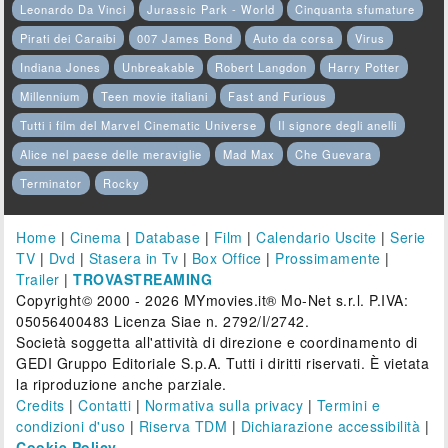
Leonardo Da Vinci
Jurassic Park - World
Cinquanta sfumature
Pirati dei Caraibi
007 James Bond
Auto da corsa
Virus
Indiana Jones
Unbreakable
Robert Langdon
Harry Potter
Millennium
Teen movie italiani
Fast and Furious
Tutti i film del Marvel Cinematic Universe
Il signore degli anelli
Alice nel paese delle meraviglie
Mad Max
Che Guevara
Terminator
Rocky
Home
|
Cinema
|
Database
|
Film
|
Calendario Uscite
|
Serie
TV
|
Dvd
|
Stasera in Tv
|
Box Office
|
Prossimamente
|
Trailer
|
TROVASTREAMING
Copyright© 2000 - 2026 MYmovies.it® Mo-Net s.r.l. P.IVA:
05056400483 Licenza Siae n. 2792/I/2742.
Società soggetta all'attività di direzione e coordinamento di
GEDI Gruppo Editoriale S.p.A. Tutti i diritti riservati. È vietata
la riproduzione anche parziale.
Credits
|
Contatti
|
Normativa sulla privacy
|
Termini e
condizioni d'uso
|
Riserva TDM
|
Dichiarazione accessibilità
|
Cookie Policy