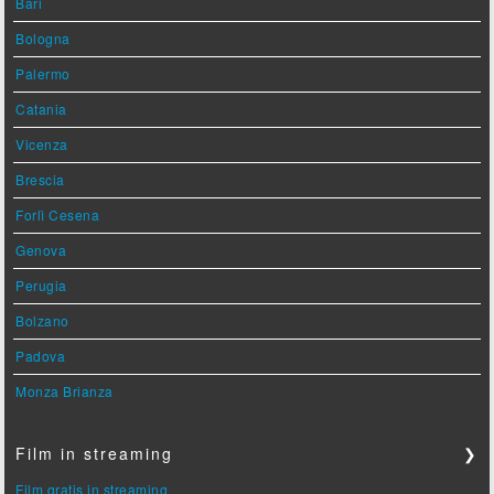
Bari
Bologna
Palermo
Catania
Vicenza
Brescia
Forlì Cesena
Genova
Perugia
Bolzano
Padova
Monza Brianza
Film in streaming
❯
Film gratis in streaming