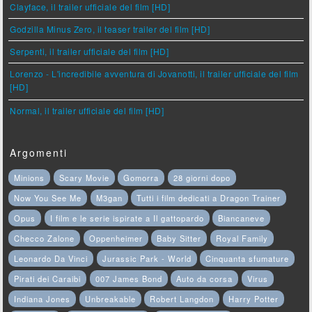
Clayface, il trailer ufficiale del film [HD]
Godzilla Minus Zero, il teaser trailer del film [HD]
Serpenti, il trailer ufficiale del film [HD]
Lorenzo - L'incredibile avventura di Jovanotti, il trailer ufficiale del film
[HD]
Normal, il trailer ufficiale del film [HD]
Argomenti
Minions
Scary Movie
Gomorra
28 giorni dopo
Now You See Me
M3gan
Tutti i film dedicati a Dragon Trainer
Opus
I film e le serie ispirate a Il gattopardo
Biancaneve
Checco Zalone
Oppenheimer
Baby Sitter
Royal Family
Leonardo Da Vinci
Jurassic Park - World
Cinquanta sfumature
Pirati dei Caraibi
007 James Bond
Auto da corsa
Virus
Indiana Jones
Unbreakable
Robert Langdon
Harry Potter