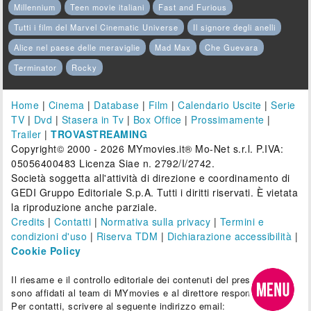
Millennium
Teen movie italiani
Fast and Furious
Tutti i film del Marvel Cinematic Universe
Il signore degli anelli
Alice nel paese delle meraviglie
Mad Max
Che Guevara
Terminator
Rocky
Home
|
Cinema
|
Database
|
Film
|
Calendario Uscite
|
Serie
TV
|
Dvd
|
Stasera in Tv
|
Box Office
|
Prossimamente
|
Trailer
|
TROVASTREAMING
Copyright© 2000 - 2026 MYmovies.it® Mo-Net s.r.l. P.IVA:
05056400483 Licenza Siae n. 2792/I/2742.
Società soggetta all'attività di direzione e coordinamento di
GEDI Gruppo Editoriale S.p.A. Tutti i diritti riservati. È vietata
la riproduzione anche parziale.
Credits
|
Contatti
|
Normativa sulla privacy
|
Termini e
condizioni d'uso
|
Riserva TDM
|
Dichiarazione accessibilità
|
Cookie Policy
Il riesame e il controllo editoriale dei contenuti del presente sito
sono affidati al team di MYmovies e al direttore responsabile.
Per contatti, scrivere al seguente indirizzo email: