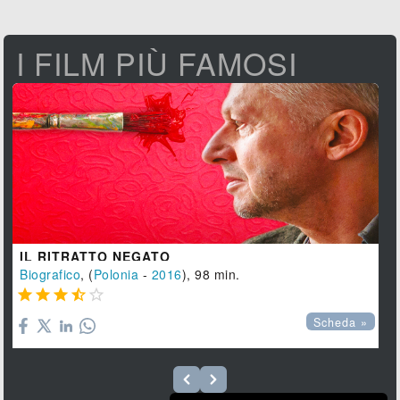
I FILM PIÙ FAMOSI
IL RITRATTO NEGATO
Biografico
, (
Polonia
-
2016
), 98 min.





Scheda »