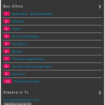
Box Office
❯
1
Spider-Man - Brand New Day
2
Odissea
3
Hokum
4
Minions & Monsters
5
Toy Story 5
6
Michael
7
Il Diavolo veste Prada 2
8
Hamnet - Nel nome del figlio
9
Gioia mia
10
Terapia di famiglia
Stasera in Tv
❯
Per qualche dollaro in più
RaiTre ore 21.3