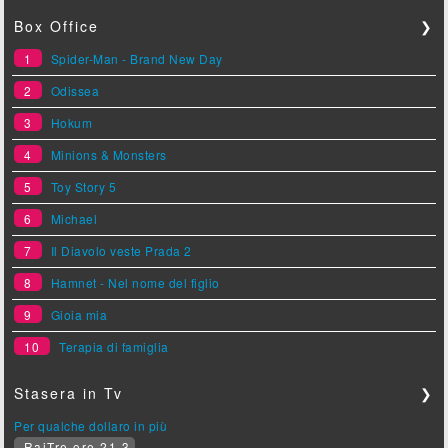
Box Office
❯
1
Spider-Man - Brand New Day
2
Odissea
3
Hokum
4
Minions & Monsters
5
Toy Story 5
6
Michael
7
Il Diavolo veste Prada 2
8
Hamnet - Nel nome del figlio
9
Gioia mia
10
Terapia di famiglia
Stasera in Tv
❯
Per qualche dollaro in più
RaiTre ore 21.3