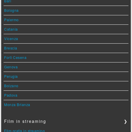
Bari
Bologna
Palermo
Catania
Vicenza
Brescia
Forlì Cesena
Genova
Perugia
Bolzano
Padova
Monza Brianza
Film in streaming
❯
Film gratis in streaming