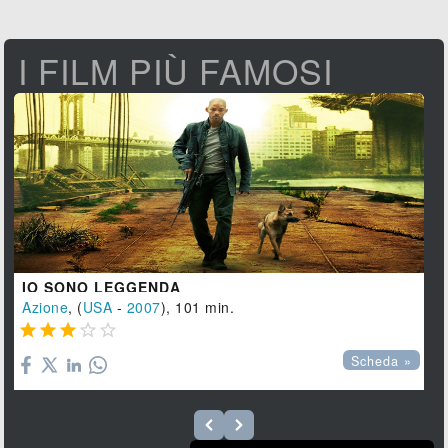
I FILM PIÙ FAMOSI
IO SONO LEGGENDA
Azione
, (
USA
-
2007
), 101 min.





Scheda »