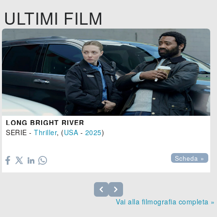
ULTIMI FILM
LONG BRIGHT RIVER
SERIE -
Thriller
, (
USA
-
2025
)

Scheda »
Vai alla filmografia completa »