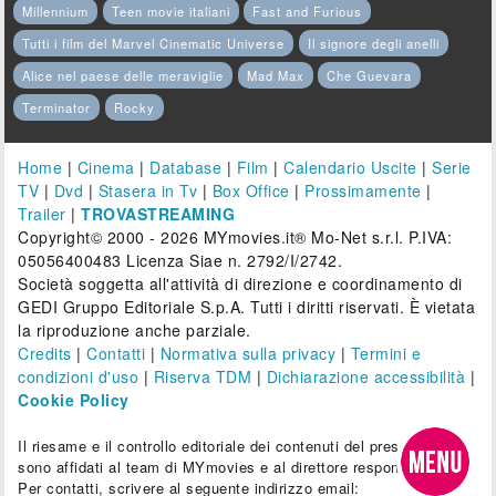
Millennium
Teen movie italiani
Fast and Furious
Tutti i film del Marvel Cinematic Universe
Il signore degli anelli
Alice nel paese delle meraviglie
Mad Max
Che Guevara
Terminator
Rocky
Home
|
Cinema
|
Database
|
Film
|
Calendario Uscite
|
Serie
TV
|
Dvd
|
Stasera in Tv
|
Box Office
|
Prossimamente
|
Trailer
|
TROVASTREAMING
Copyright© 2000 - 2026 MYmovies.it® Mo-Net s.r.l. P.IVA:
05056400483 Licenza Siae n. 2792/I/2742.
Società soggetta all'attività di direzione e coordinamento di
GEDI Gruppo Editoriale S.p.A. Tutti i diritti riservati. È vietata
la riproduzione anche parziale.
Credits
|
Contatti
|
Normativa sulla privacy
|
Termini e
condizioni d'uso
|
Riserva TDM
|
Dichiarazione accessibilità
|
Cookie Policy
Il riesame e il controllo editoriale dei contenuti del presente sito
sono affidati al team di MYmovies e al direttore responsabile.
Per contatti, scrivere al seguente indirizzo email: