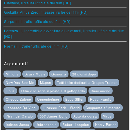
Clayface, il trailer ufficiale del film [HD]
Godzilla Minus Zero, il teaser trailer del film [HD]
Serpenti, il trailer ufficiale del film [HD]
Lorenzo - L'incredibile avventura di Jovanotti, il trailer ufficiale del film
[HD]
Normal, il trailer ufficiale del film [HD]
Argomenti
Minions
Scary Movie
Gomorra
28 giorni dopo
Now You See Me
M3gan
Tutti i film dedicati a Dragon Trainer
Opus
I film e le serie ispirate a Il gattopardo
Biancaneve
Checco Zalone
Oppenheimer
Baby Sitter
Royal Family
Leonardo Da Vinci
Jurassic Park - World
Cinquanta sfumature
Pirati dei Caraibi
007 James Bond
Auto da corsa
Virus
Indiana Jones
Unbreakable
Robert Langdon
Harry Potter