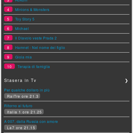
4
Minions & Monsters
5
Toy Story 5
6
Michael
7
Il Diavolo veste Prada 2
8
Hamnet - Nel nome del figlio
9
Gioia mia
10
Terapia di famiglia
Stasera in Tv
❯
Per qualche dollaro in più
RaiTre ore 21.3
Ritorno al futuro
Italia 1 ore 21.25
A 007, dalla Russia con amore
La7 ore 21.15