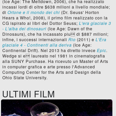
(Ice Age: The Meltdown, 2006), che ha realizzato
incassi lordi di oltre $638 milioni a livello mondiale;
di
Ortone e il mondo dei chi
(Dr. Seuss' Horton
Hears a Who!, 2008), il primo film realizzato con la
CG ispirato ai libri del Dottor Seuss;
L'era glaciale 3
- L'alba dei dinosauri
(Ice Age: Dawn of the
Dinosaurs), che ha incassato piu di $887 milioni;
infine, i successi internazionali
Rio
(2011) e
L'Era
glaciale 4 - Continenti alla deriva
(Ice Age:
Continental Drift). Nel 2013 ha diretto invece
Epic
.
Wedge si e laureato nel 1981 in cinematografia
alla SUNY Purchase. Ha ricevuto un Master of Arts
in computer grafica e arte presso l'Advanced
Computing Center for the Arts and Design della
Ohio State University.
ULTIMI FILM