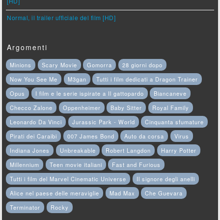
[HD]
Normal, il trailer ufficiale del film [HD]
Argomenti
Minions
Scary Movie
Gomorra
28 giorni dopo
Now You See Me
M3gan
Tutti i film dedicati a Dragon Trainer
Opus
I film e le serie ispirate a Il gattopardo
Biancaneve
Checco Zalone
Oppenheimer
Baby Sitter
Royal Family
Leonardo Da Vinci
Jurassic Park - World
Cinquanta sfumature
Pirati dei Caraibi
007 James Bond
Auto da corsa
Virus
Indiana Jones
Unbreakable
Robert Langdon
Harry Potter
Millennium
Teen movie italiani
Fast and Furious
Tutti i film del Marvel Cinematic Universe
Il signore degli anelli
Alice nel paese delle meraviglie
Mad Max
Che Guevara
Terminator
Rocky