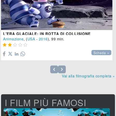
L'ERA GLACIALE: IN ROTTA DI COLLISIONE
Animazione
, (
USA
-
2016
), 99 min.





Scheda »
Vai alla filmografia completa »
I FILM PIÙ FAMOSI