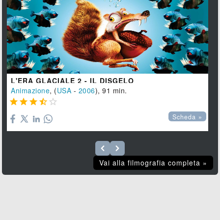
L'ERA GLACIALE 2 - IL DISGELO
Animazione
, (
USA
-
2006
), 91 min.





Scheda »
Vai alla filmografia completa »