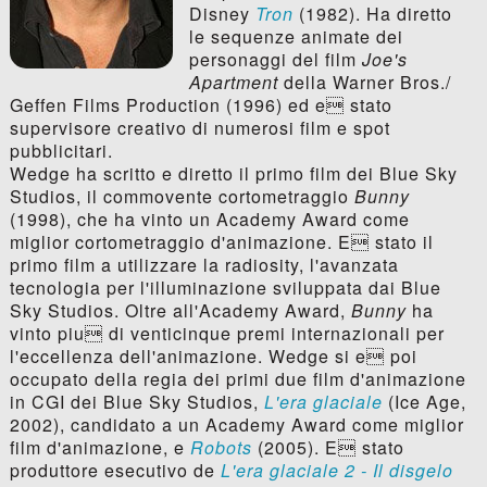
Disney
Tron
(1982). Ha diretto
le sequenze animate dei
personaggi del film
Joe's
Apartment
della Warner Bros./
Geffen Films Production (1996) ed e stato
supervisore creativo di numerosi film e spot
pubblicitari.
Wedge ha scritto e diretto il primo film dei Blue Sky
Studios, il commovente cortometraggio
Bunny
(1998), che ha vinto un Academy Award come
miglior cortometraggio d'animazione. E stato il
primo film a utilizzare la radiosity, l'avanzata
tecnologia per l'illuminazione sviluppata dai Blue
Sky Studios. Oltre all'Academy Award,
Bunny
ha
vinto piu di venticinque premi internazionali per
l'eccellenza dell'animazione. Wedge si e poi
occupato della regia dei primi due film d'animazione
in CGI dei Blue Sky Studios,
L'era glaciale
(Ice Age,
2002), candidato a un Academy Award come miglior
film d'animazione, e
Robots
(2005). E stato
produttore esecutivo de
L'era glaciale 2 - Il disgelo