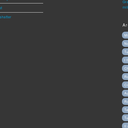
Gra
mil
st
shatter
Ar
Mi
N
Tu
I 
C
Ro
Ci
Au
R
Te
Tu
Il