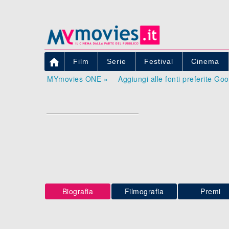

Film
Serie
Festival
Cinema
MYmovies ONE »
Aggiungi alle fonti preferite Go
Biografia
Filmografia
Premi