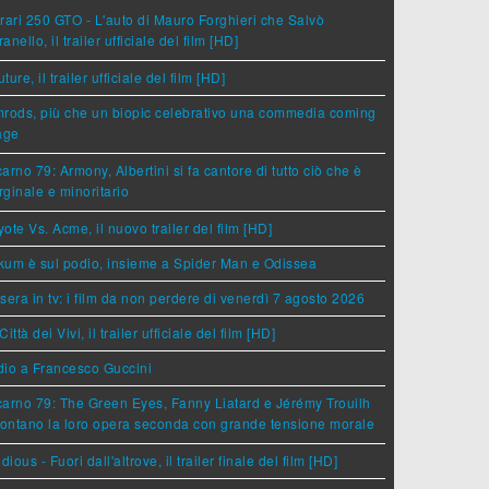
rari 250 GTO - L'auto di Mauro Forghieri che Salvò
anello, il trailer ufficiale del film [HD]
ture, il trailer ufficiale del film [HD]
rods, più che un biopic celebrativo una commedia coming
age
arno 79: Armony, Albertini si fa cantore di tutto ciò che è
ginale e minoritario
ote Vs. Acme, il nuovo trailer del film [HD]
um è sul podio, insieme a Spider Man e Odissea
sera in tv: i film da non perdere di venerdì 7 agosto 2026
Città dei Vivi, il trailer ufficiale del film [HD]
dio a Francesco Guccini
arno 79: The Green Eyes, Fanny Liatard e Jérémy Trouilh
rontano la loro opera seconda con grande tensione morale
idious - Fuori dall'altrove, il trailer finale del film [HD]