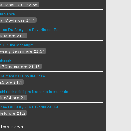
ai Movie ore 22.55
sablanca
ai Movie ore 21.1
nne Du Barry - La Favorita del Re
ielo ore 21.2
ic in the Moonlight
wenty Seven ore 22.51
tchcock
a7Cinema ore 21.15
 le mani dalle nostre figlie
a5 ore 21.1
chi ricchissimi praticamente in mutande
ine34 ore 21
nne Du Barry - La Favorita del Re
ielo ore 21.2
time news