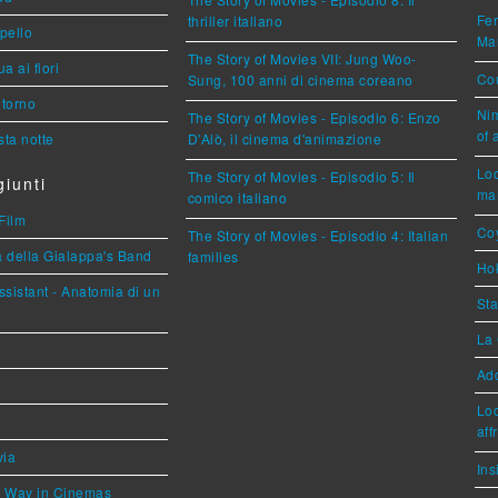
Fer
thriller italiano
ppello
Mar
The Story of Movies VII: Jung Woo-
a ai fiori
Cou
Sung, 100 anni di cinema coreano
torno
Nim
The Story of Movies - Episodio 6: Enzo
of 
ta notte
D'Alò, il cinema d'animazione
Loc
The Story of Movies - Episodio 5: Il
iunti
mar
comico italiano
Film
Coy
The Story of Movies - Episodio 4: Italian
a della Gialappa's Band
families
Hok
sistant - Anatomia di un
Sta
La 
Ad
Loc
aff
via
Ins
he Way in Cinemas