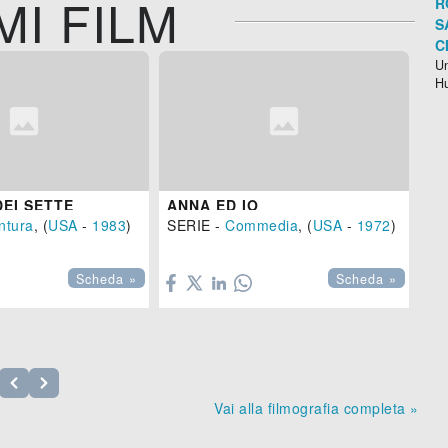
MI FILM
R
S
C
Un
H
EI SETTE
ANNA ED IO
ntura
, (
USA
-
1983
)
SERIE -
Commedia
, (
USA
-
1972
)
Fa


Scheda »
Scheda »
Vai alla filmografia completa »