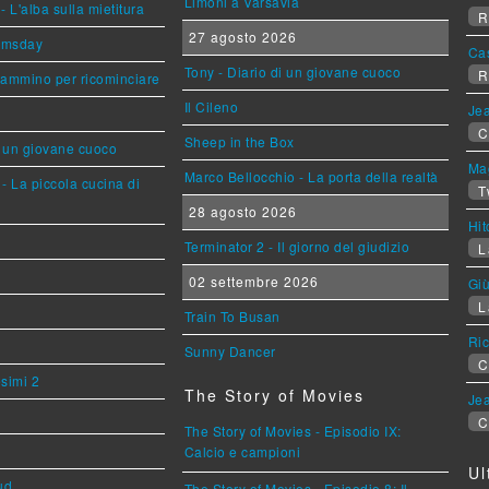
Limoni a Varsavia
L'alba sulla mietitura
R
27 agosto 2026
omsday
Ca
Tony - Diario di un giovane cuoco
R
cammino per ricominciare
Il Cileno
Jea
C
Sheep in the Box
i un giovane cuoco
Mag
Marco Bellocchio - La porta della realtà
- La piccola cucina di
T
28 agosto 2026
Hi
Terminator 2 - Il giorno del giudizio
L
02 settembre 2026
Giù
L
Train To Busan
Ric
Sunny Dancer
C
esimi 2
The Story of Movies
Jea
C
The Story of Movies - Episodio IX:
Calcio e campioni
Ul
ud
The Story of Movies - Episodio 8: Il