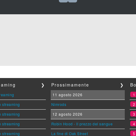
reaming
❯
Prossimamente
❯
Bo
streaming
11 agosto 2026
n streaming
Nimrods
n streaming
12 agosto 2026
n streaming
Robin Hood - Il prezzo del sangue
n streaming
La fine di Oak Street