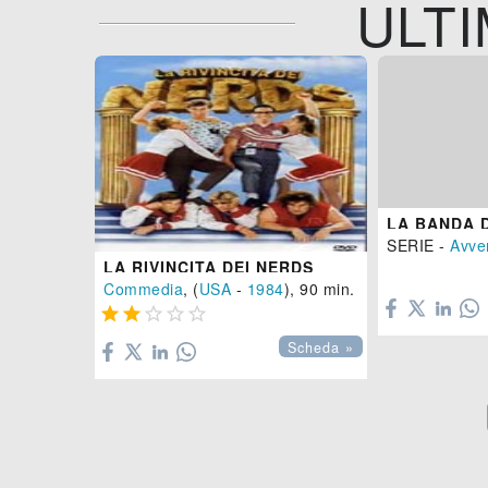
ULTI
LA BANDA D
SERIE -
Avve
LA RIVINCITA DEI NERDS

Commedia
, (
USA
-
1984
), 90 min.





Scheda »