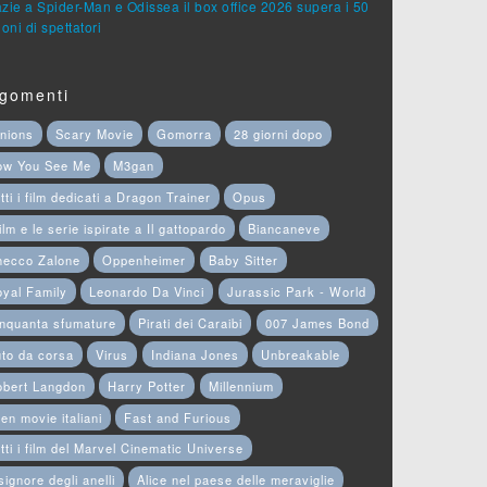
zie a Spider-Man e Odissea il box office 2026 supera i 50
ioni di spettatori
gomenti
nions
Scary Movie
Gomorra
28 giorni dopo
ow You See Me
M3gan
tti i film dedicati a Dragon Trainer
Opus
film e le serie ispirate a Il gattopardo
Biancaneve
hecco Zalone
Oppenheimer
Baby Sitter
yal Family
Leonardo Da Vinci
Jurassic Park - World
nquanta sfumature
Pirati dei Caraibi
007 James Bond
to da corsa
Virus
Indiana Jones
Unbreakable
obert Langdon
Harry Potter
Millennium
en movie italiani
Fast and Furious
tti i film del Marvel Cinematic Universe
 signore degli anelli
Alice nel paese delle meraviglie