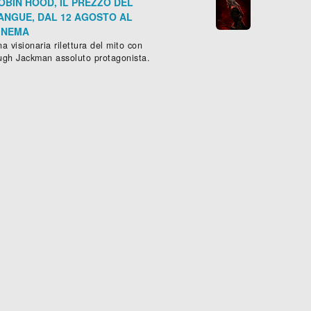
OBIN HOOD, IL PREZZO DEL
ANGUE, DAL 12 AGOSTO AL
INEMA
a visionaria rilettura del mito con
ugh Jackman assoluto protagonista.
1975: OCCHI BIANCHI SUL PIANETA TERRA
ntascienza
, (
USA
-
1971
), 98 min.




Scheda »