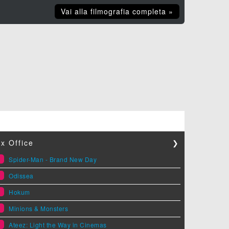
Vai alla filmografia completa »
x Office
❯
1
Spider-Man - Brand New Day
2
Odissea
3
Hokum
4
Minions & Monsters
5
Ateez: Light the Way in Cinemas