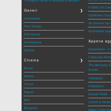
10 migliori serie tv coreane di sempre
Il Gatto col Ca
Generi
❯
Cambiare l'acqu
Commedie
Se domani non 
Film Thriller
Succederà ques
Film Horror
Appena agg
Animazione
Cocomelon - Il 
Azione
L'assurda stori
Cinema
❯
The Mortuary As
Roma
Incubo
Milano
I Nisidiani
Torino
Il Mestiere
Napoli
Scarpe Rotte
Bari
Limoni a Varsa
Bergamo
Ateez: Light t