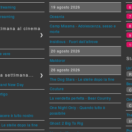
 streaming
19 agosto 2026
streaming
Oceania
Camp Miasma - Adolescenza, sesso e
timana al cinema
morte
❯
Insidious - Fuori dall'altrove
1
20 agosto 2026
le vere
St
Maldoror
Un'
26 agosto 2026
R
a settimana...
❯
The Dog Stars - Le stelle dopo la fine
Be
Brand New Day
Couture
C
rtigo
La vendetta perfetta - Bear Country
Ov
C
One Night Only - Quando tutto è
possibile
The
piacere è tutto nostro
Ir
Ghost: 2 Big To Rig
 Le stelle dopo la fine
Pr