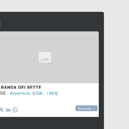
I
 BANDA DEI SETTE
ANNA ED I
RIE -
Avventura
, (
USA
-
1983
)
SERIE -
Com

Scheda »