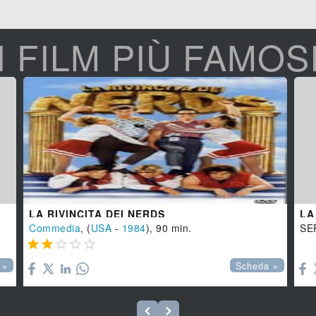
I FILM PIÙ FAMOS
LA RIVINCITA DEI NERDS
LA
Commedia
, (
USA
-
1984
), 90 min.
SE






 »
Scheda »