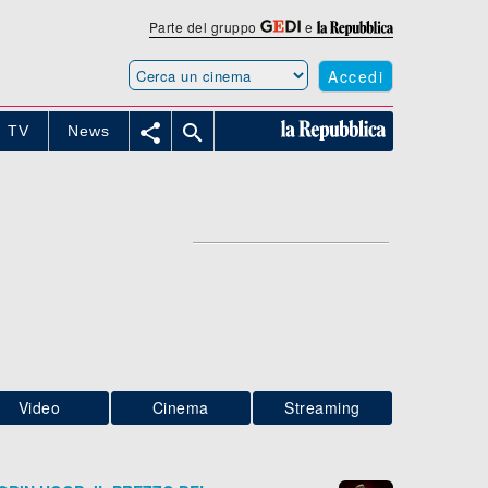
Parte del gruppo
e
Accedi


TV
News
Video
Cinema
Streaming