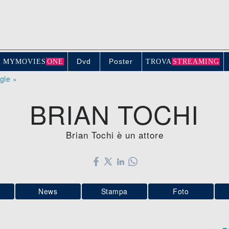
Dvd
Poster
MYMOVIE
S
ONE
TROV
A
STREAMING
ogle »
BRIAN TOCHI
Brian Tochi è un attore
News
Stampa
Foto