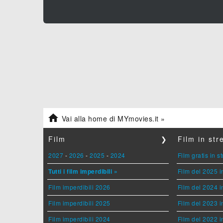

Vai alla home di MYmovies.it »
Film
❯
Film in st
2027
-
2026
-
2025
-
2024
Film gratis in 
Tutti i film imperdibili »
Film del 2025 i
Film imperdibili 2026
Film del 2024 i
Film imperdibili 2025
Film del 2023 i
Film imperdibili 2024
Film del 2022 i