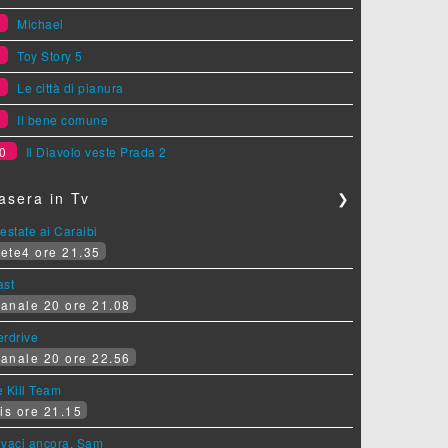
6
Michael
7
Toy Story 5
8
Le città di pianura
9
Il bene comune
0
Il Diavolo veste Prada 2
asera in Tv
❯
estate ai Caraibi
ete4 ore 21.35
ast
anale 20 ore 21.08
erdrive
anale 20 ore 22.56
 Kill Team
is ore 21.15
ovaci ancora, Sam