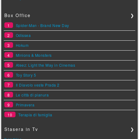
Box Office
❯
1
Spider-Man - Brand New Day
2
Odissea
3
Hokum
4
Minions & Monsters
5
Ateez: Light the Way in Cinemas
6
Toy Story 5
7
Il Diavolo veste Prada 2
8
Le città di pianura
9
Primavera
10
Terapia di famiglia
Stasera in Tv
❯