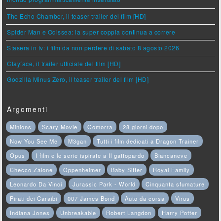
mondo programmaticamente insensato
The Echo Chamber, il teaser trailer del film [HD]
Spider Man e Odissea: la super coppia continua a correre
Stasera in tv: i film da non perdere di sabato 8 agosto 2026
Clayface, il trailer ufficiale del film [HD]
Godzilla Minus Zero, il teaser trailer del film [HD]
Argomenti
Minions
Scary Movie
Gomorra
28 giorni dopo
Now You See Me
M3gan
Tutti i film dedicati a Dragon Trainer
Opus
I film e le serie ispirate a Il gattopardo
Biancaneve
Checco Zalone
Oppenheimer
Baby Sitter
Royal Family
Leonardo Da Vinci
Jurassic Park - World
Cinquanta sfumature
Pirati dei Caraibi
007 James Bond
Auto da corsa
Virus
Indiana Jones
Unbreakable
Robert Langdon
Harry Potter