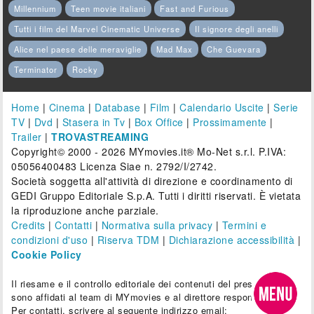
Millennium
Teen movie italiani
Fast and Furious
Tutti i film del Marvel Cinematic Universe
Il signore degli anelli
Alice nel paese delle meraviglie
Mad Max
Che Guevara
Terminator
Rocky
Home
|
Cinema
|
Database
|
Film
|
Calendario Uscite
|
Serie
TV
|
Dvd
|
Stasera in Tv
|
Box Office
|
Prossimamente
|
Trailer
|
TROVASTREAMING
Copyright© 2000 - 2026 MYmovies.it® Mo-Net s.r.l. P.IVA:
05056400483 Licenza Siae n. 2792/I/2742.
Società soggetta all'attività di direzione e coordinamento di
GEDI Gruppo Editoriale S.p.A. Tutti i diritti riservati. È vietata
la riproduzione anche parziale.
Credits
|
Contatti
|
Normativa sulla privacy
|
Termini e
condizioni d'uso
|
Riserva TDM
|
Dichiarazione accessibilità
|
Cookie Policy
Il riesame e il controllo editoriale dei contenuti del presente sito
sono affidati al team di MYmovies e al direttore responsabile.
Per contatti, scrivere al seguente indirizzo email: