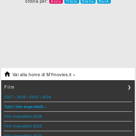
ordina per:
Anno
Titolo
Stelle
Rank

Vai alla home di MYmovies.it »
Film
❯
2027
-
2026
-
2025
-
2024
Tutti i film imperdibili »
Film imperdibili 2026
Film imperdibili 2025
Film imperdibili 2024