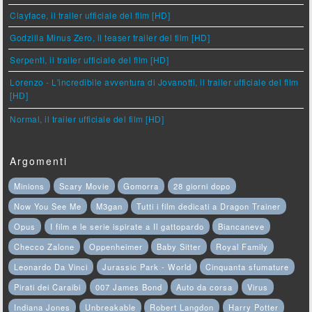
Clayface, il trailer ufficiale del film [HD]
Godzilla Minus Zero, il teaser trailer del film [HD]
Serpenti, il trailer ufficiale del film [HD]
Lorenzo - L'incredibile avventura di Jovanotti, il trailer ufficiale del film
[HD]
Normal, il trailer ufficiale del film [HD]
Argomenti
Minions
Scary Movie
Gomorra
28 giorni dopo
Now You See Me
M3gan
Tutti i film dedicati a Dragon Trainer
Opus
I film e le serie ispirate a Il gattopardo
Biancaneve
Checco Zalone
Oppenheimer
Baby Sitter
Royal Family
Leonardo Da Vinci
Jurassic Park - World
Cinquanta sfumature
Pirati dei Caraibi
007 James Bond
Auto da corsa
Virus
Indiana Jones
Unbreakable
Robert Langdon
Harry Potter