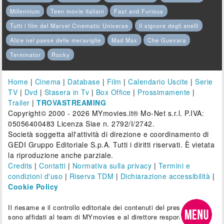
Millennium
Teen movie italiani
Fast and Furious
Tutti i film del Marvel Cinematic Universe
Il signore degli anelli
Alice nel paese delle meraviglie
Mad Max
Che Guevara
Terminator
Rocky
Home
|
Cinema
|
Database
|
Film
|
Calendario Uscite
|
Serie
TV
|
Dvd
|
Stasera in Tv
|
Box Office
|
Prossimamente
|
Trailer
|
TROVASTREAMING
Copyright© 2000 - 2026 MYmovies.it® Mo-Net s.r.l. P.IVA:
05056400483 Licenza Siae n. 2792/I/2742.
Società soggetta all'attività di direzione e coordinamento di
GEDI Gruppo Editoriale S.p.A. Tutti i diritti riservati. È vietata
la riproduzione anche parziale.
Credits
|
Contatti
|
Normativa sulla privacy
|
Termini e
condizioni d'uso
|
Riserva TDM
|
Dichiarazione accessibilità
|
Cookie Policy
Il riesame e il controllo editoriale dei contenuti del presente sito
sono affidati al team di MYmovies e al direttore responsabile.