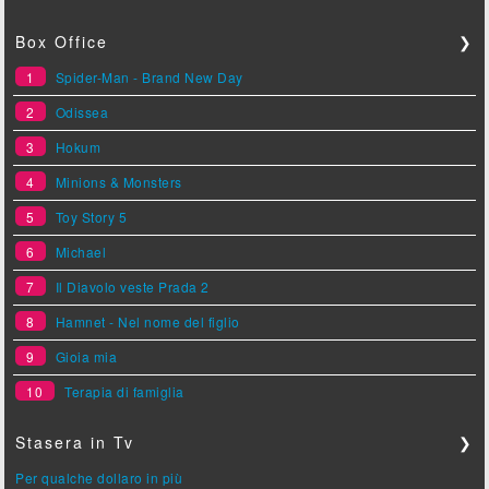
Box Office
❯
1
Spider-Man - Brand New Day
2
Odissea
3
Hokum
4
Minions & Monsters
5
Toy Story 5
6
Michael
7
Il Diavolo veste Prada 2
8
Hamnet - Nel nome del figlio
9
Gioia mia
10
Terapia di famiglia
Stasera in Tv
❯
Per qualche dollaro in più