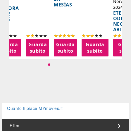
Norvegi
A
MESÍAS
2024, 10
IGNORA
ETERNA
ELLE
ODISS
INEE
NEGLI
ABISSI
Guarda
Guarda
Guarda
Guarda
Guar
subito
subito
subito
subito
subi
Quanto ti piace MYmovies.it
Film
❯