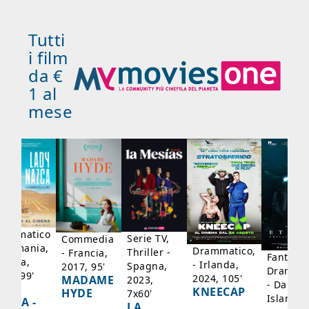
Tutti
i film
da €
1 al
mese
rammatico
Serie TV,
Commedia
 Germania,
Drammatico,
Thriller -
- Francia,
Fantasci
rancia,
- Irlanda,
Spagna,
2017, 95'
Drammat
025, 99'
2024, 105'
MADAME
2023,
- Danima
ADY
KNEECAP
HYDE
7x60'
Islanda,
AZCA -
LA