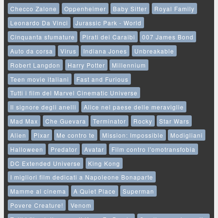
Checco Zalone
Oppenheimer
Baby Sitter
Royal Family
Leonardo Da Vinci
Jurassic Park - World
Cinquanta sfumature
Pirati dei Caraibi
007 James Bond
Auto da corsa
Virus
Indiana Jones
Unbreakable
Robert Langdon
Harry Potter
Millennium
Teen movie italiani
Fast and Furious
Tutti i film del Marvel Cinematic Universe
Il signore degli anelli
Alice nel paese delle meraviglie
Mad Max
Che Guevara
Terminator
Rocky
Star Wars
Alien
Pixar
Me contro te
Mission: Impossible
Modigliani
Halloween
Predator
Avatar
Film contro l'omotransfobia
DC Extended Universe
King Kong
I migliori film dedicati a Napoleone Bonaparte
Mamme al cinema
A Quiet Place
Superman
Povere Creature!
Venom