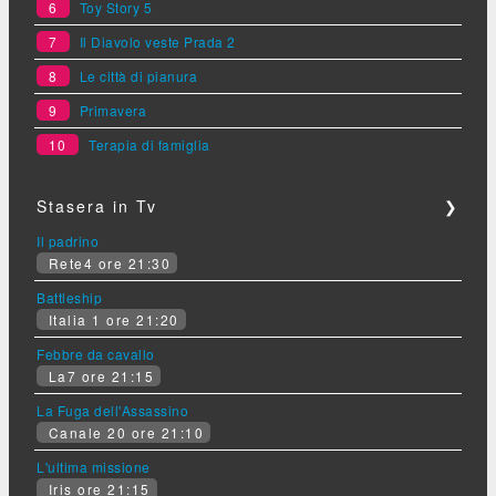
6
Toy Story 5
7
Il Diavolo veste Prada 2
8
Le città di pianura
9
Primavera
10
Terapia di famiglia
Stasera in Tv
❯
Il padrino
Rete4 ore 21:30
Battleship
Italia 1 ore 21:20
Febbre da cavallo
La7 ore 21:15
La Fuga dell'Assassino
Canale 20 ore 21:10
L'ultima missione
Iris ore 21:15