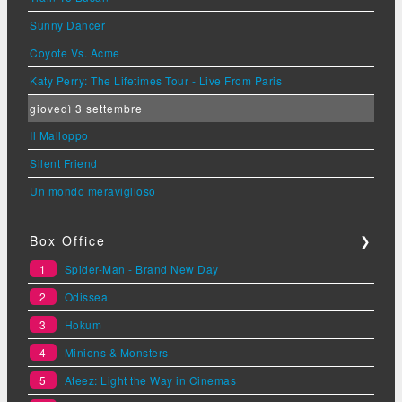
Sunny Dancer
Coyote Vs. Acme
Katy Perry: The Lifetimes Tour - Live From Paris
giovedì 3 settembre
Il Malloppo
Silent Friend
Un mondo meraviglioso
Box Office
❯
1
Spider-Man - Brand New Day
2
Odissea
3
Hokum
4
Minions & Monsters
5
Ateez: Light the Way in Cinemas