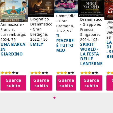
Commedia
Biografico,
Drammatico
- Gran
Bio
Drammatico
Animazione -
- Giappone,
Bretagna,
Fra
- Gran
Francia,
Francia,
2022, 97'
Bel
Bretagna,
Lussemburgo,
Singapore,
IL
98'
2022, 130'
2024, 75'
2024, 105'
PIACERE
LA
EMILY
UNA BARCA
SPIRIT
È TUTTO
DI
IN
WORLD -
MIO
- 
GIARDINO
LA FESTA
BE
DELLE
LANTERNE
Guarda
Guarda
Guarda
Guarda
subito
subito
subito
subito