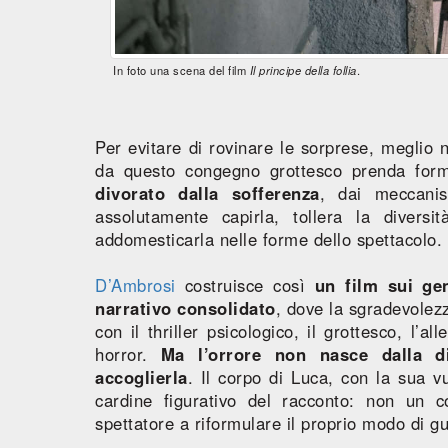
In foto una scena del film
Il principe della follia
.
Per evitare di rovinare le sorprese, meglio 
da questo congegno grottesco prenda fo
divorato dalla sofferenza
, dai meccanis
assolutamente capirla, tollera la divers
addomesticarla nelle forme dello spettacolo.
D’Ambrosi
costruisce così
un film sui ge
narrativo consolidato
, dove la sgradevolez
con il thriller psicologico, il grottesco, l’
horror.
Ma l’orrore non nasce dalla d
accoglierla
. Il corpo di Luca, con la sua vu
cardine figurativo del racconto: non un
spettatore a riformulare il proprio modo di g