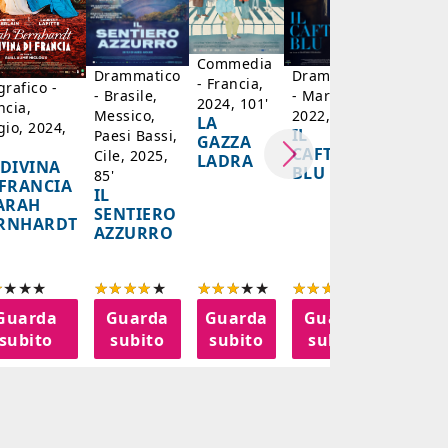
CRIME 
COLP
SONO 
Commedia
Drammatico
Drammatico
- Francia,
grafico -
- Brasile,
- Marocco,
2024, 101'
ncia,
Messico,
2022, 122'
LA
gio, 2024,
IL
Paesi Bassi,
GAZZA
CAFTANO
Cile, 2025,
LADRA
 DIVINA
BLU
85'
 FRANCIA
IL
SARAH
SENTIERO
RNHARDT
AZZURRO
Guarda
Guarda
Guarda
Guarda
Gua
subito
subito
subito
subito
sub