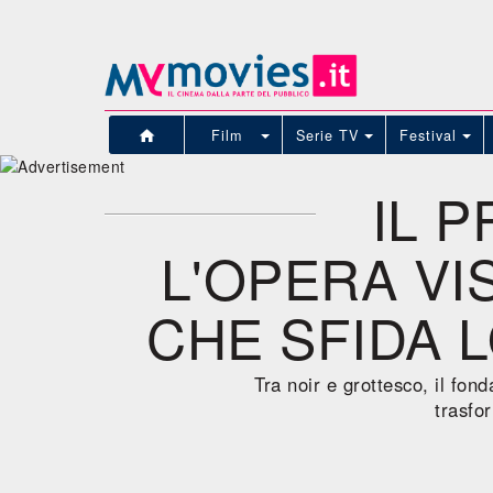
Film
Serie TV
Festival
IL P
L'OPERA VI
CHE SFIDA 
Tra noir e grottesco, il fon
trasfo