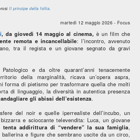
brosi
Il principe della follia
.
martedì 12 maggio 2026 -
Focus
i
, da giovedì 14 maggio al cinema,
è un film che
nte remota e incancellabile
: l’incontro, avvenuto
ano, tra il regista e un giovane segnato da gravi
 Patologico e da oltre quarant’anni tenacemente
rritorio della marginalità, ricava un’opera aspra,
ogni forma di pietismo per trasformare quella che molti
rta di linguaggio, la diversità in autentica presenza
andagliare gli abissi dell’esistenza
.
fere del noir e quelle iperrealiste dell’incubo, un
 bizzarra e scioccante televendita: Luca, un giovane
, tenta addirittura di “vendere” la sua famiglia
,
allerina e figure che sembrano uscite da un circo,