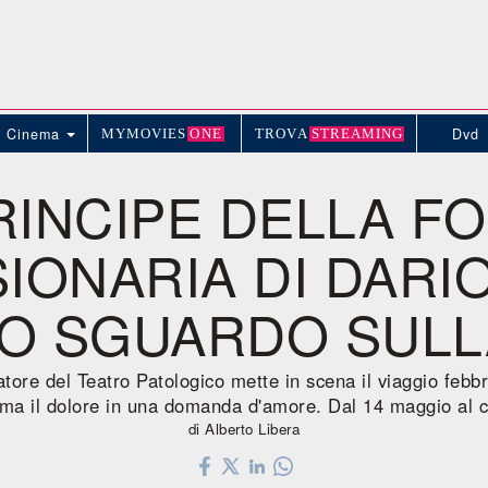
Cinema
Dvd
MYMOVIE
S
ONE
TROV
A
STREAMING
RINCIPE DELLA FO
SIONARIA DI DARI
LO SGUARDO SULL
datore del Teatro Patologico mette in scena il viaggio febbr
rma il dolore in una domanda d'amore. Dal 14 maggio al 
di Alberto Libera