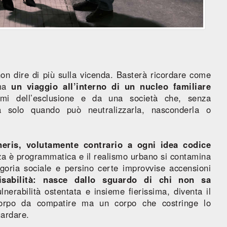
non dire di più sulla vicenda. Basterà ricordare come
rma
un viaggio all’interno di un nucleo familiare
mi dell’esclusione e da una società che, senza
ità solo quando può neutralizzarla, nasconderla o
neris, volutamente contrario a ogni idea codice
za è programmatica e il realismo urbano si contamina
allegoria sociale e persino certe improvvise accensioni
isabilità: nasce dallo sguardo di chi non sa
lnerabilità ostentata e insieme fierissima, diventa il
 corpo da compatire ma un corpo che costringe lo
uardare.