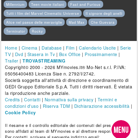
Millennium
Teen movie italiani
Fast and Furious
Tutti i film del Marvel Cinematic Universe
Il signore degli anelli
Alice nel paese delle meraviglie
Mad Max
Che Guevara
Terminator
Rocky
Home
|
Cinema
|
Database
|
Film
|
Calendario Uscite
|
Serie
TV
|
Dvd
|
Stasera in Tv
|
Box Office
|
Prossimamente
|
Trailer
|
TROVASTREAMING
Copyright© 2000 - 2026 MYmovies.it® Mo-Net s.r.l. P.IVA:
05056400483 Licenza Siae n. 2792/I/2742.
Società soggetta all'attività di direzione e coordinamento di
GEDI Gruppo Editoriale S.p.A. Tutti i diritti riservati. È vietata
la riproduzione anche parziale.
Credits
|
Contatti
|
Normativa sulla privacy
|
Termini e
condizioni d'uso
|
Riserva TDM
|
Dichiarazione accessibilità
|
Cookie Policy
Il riesame e il controllo editoriale dei contenuti del presente sito
sono affidati al team di MYmovies e al direttore responsabile.
Per contatti, scrivere al seguente indirizzo email: