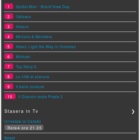
1
Spider-Man - Brand New Day
2
Odissea
3
Hokum
4
Minions & Monsters
5
Ateez: Light the Way in Cinemas
6
Michael
7
Toy Story 5
8
Le città di pianura
9
Il bene comune
10
Il Diavolo veste Prada 2
Stasera in Tv
❯
Un'estate ai Caraibi
Rete4 ore 21.35
Beast