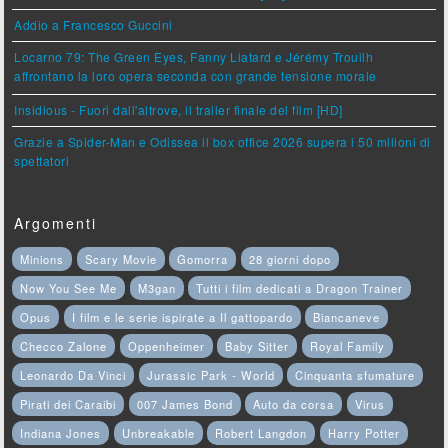
Addio a Francesco Guccini
Locarno 79: The Green Eyes, Fanny Liatard e Jérémy Trouilh
affrontano la loro opera seconda con grande tensione morale
Insidious - Fuori dall'altrove, il trailer finale del film [HD]
Grazie a Spider-Man e Odissea il box office 2026 supera i 50 milioni di
spettatori
Argomenti
Minions
Scary Movie
Gomorra
28 giorni dopo
Now You See Me
M3gan
Tutti i film dedicati a Dragon Trainer
Opus
I film e le serie ispirate a Il gattopardo
Biancaneve
Checco Zalone
Oppenheimer
Baby Sitter
Royal Family
Leonardo Da Vinci
Jurassic Park - World
Cinquanta sfumature
Pirati dei Caraibi
007 James Bond
Auto da corsa
Virus
Indiana Jones
Unbreakable
Robert Langdon
Harry Potter