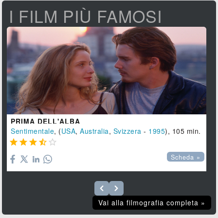
I FILM PIÙ FAMOSI
PRIMA DELL'ALBA
Sentimentale
, (
USA
,
Australia
,
Svizzera
-
1995
), 105 min.





Scheda »
Vai alla filmografia completa »