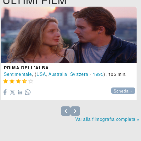
PRIMA DELL'ALBA
Sentimentale
, (
USA
,
Australia
,
Svizzera
-
1995
), 105 min.





Scheda »
Vai alla filmografia completa »