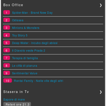
Box Office
❯
1
Spider-Man - Brand New Day
2
Odissea
3
Minions & Monsters
4
Toy Story 5
5
Deep Water - Incubo dagli abissi
6
Il Diavolo veste Prada 2
7
Terapia di famiglia
8
Le città di pianura
9
Sentimental Value
10
Rental Family - Nelle vite degli altri
Stasera in Tv
❯
Sapore di mare
Rete4 ore 21.3