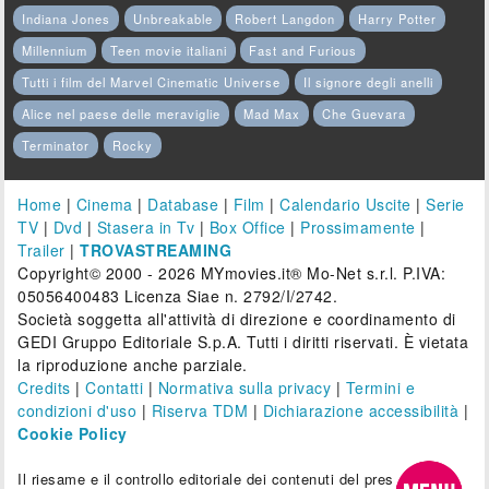
Indiana Jones
Unbreakable
Robert Langdon
Harry Potter
Millennium
Teen movie italiani
Fast and Furious
Tutti i film del Marvel Cinematic Universe
Il signore degli anelli
Alice nel paese delle meraviglie
Mad Max
Che Guevara
Terminator
Rocky
Home
|
Cinema
|
Database
|
Film
|
Calendario Uscite
|
Serie
TV
|
Dvd
|
Stasera in Tv
|
Box Office
|
Prossimamente
|
Trailer
|
TROVASTREAMING
Copyright© 2000 - 2026 MYmovies.it® Mo-Net s.r.l. P.IVA:
05056400483 Licenza Siae n. 2792/I/2742.
Società soggetta all'attività di direzione e coordinamento di
GEDI Gruppo Editoriale S.p.A. Tutti i diritti riservati. È vietata
la riproduzione anche parziale.
Credits
|
Contatti
|
Normativa sulla privacy
|
Termini e
condizioni d'uso
|
Riserva TDM
|
Dichiarazione accessibilità
|
Cookie Policy
Il riesame e il controllo editoriale dei contenuti del presente sito