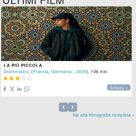
LA PIÙ PICCOLA
Drammatico
, (
Francia
,
Germania
-
2025
), 106 min.





Scheda »
Vai alla filmografia completa »