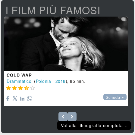
I FILM PIÙ FAMOSI
COLD WAR
Drammatico
, (
Polonia
-
2018
), 85 min.





Scheda »
Vai alla filmografia completa »