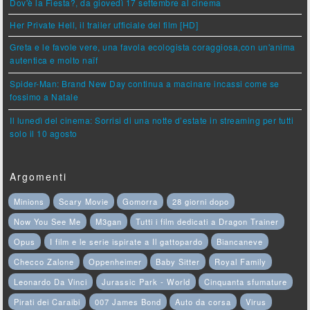
Dov'è la Fiesta?, da giovedì 17 settembre al cinema
Her Private Hell, il trailer ufficiale del film [HD]
Greta e le favole vere, una favola ecologista coraggiosa,con un'anima
autentica e molto naïf
Spider-Man: Brand New Day continua a macinare incassi come se
fossimo a Natale
Il lunedì del cinema: Sorrisi di una notte d’estate in streaming per tutti
solo il 10 agosto
Argomenti
Minions
Scary Movie
Gomorra
28 giorni dopo
Now You See Me
M3gan
Tutti i film dedicati a Dragon Trainer
Opus
I film e le serie ispirate a Il gattopardo
Biancaneve
Checco Zalone
Oppenheimer
Baby Sitter
Royal Family
Leonardo Da Vinci
Jurassic Park - World
Cinquanta sfumature
Pirati dei Caraibi
007 James Bond
Auto da corsa
Virus