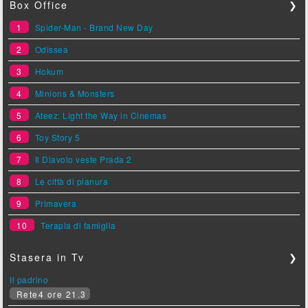
Box Office
❯
1
Spider-Man - Brand New Day
2
Odissea
3
Hokum
4
Minions & Monsters
5
Ateez: Light the Way in Cinemas
6
Toy Story 5
7
Il Diavolo veste Prada 2
8
Le città di pianura
9
Primavera
10
Terapia di famiglia
Stasera in Tv
❯
Il padrino
Rete4 ore 21.3