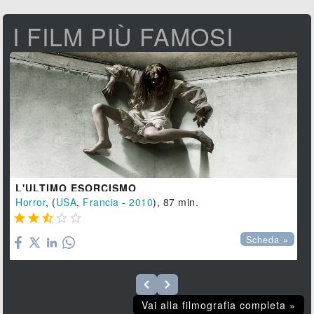
I FILM PIÙ FAMOSI
L'ULTIMO ESORCISMO
Horror
, (
USA
,
Francia
-
2010
), 87 min.





Scheda »
Vai alla filmografia completa »