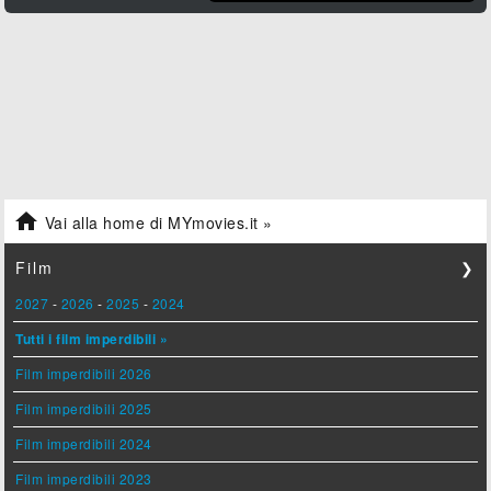

Vai alla home di MYmovies.it »
Film
❯
2027
-
2026
-
2025
-
2024
Tutti i film imperdibili »
Film imperdibili 2026
Film imperdibili 2025
Film imperdibili 2024
Film imperdibili 2023