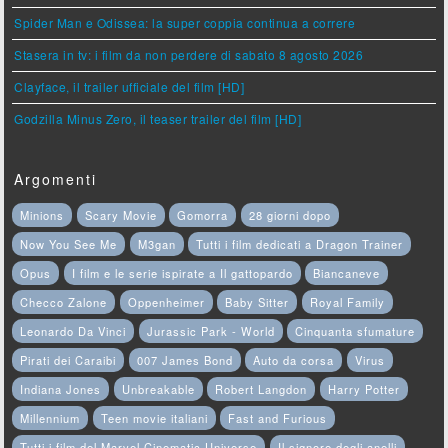
Spider Man e Odissea: la super coppia continua a correre
Stasera in tv: i film da non perdere di sabato 8 agosto 2026
Clayface, il trailer ufficiale del film [HD]
Godzilla Minus Zero, il teaser trailer del film [HD]
Argomenti
Minions
Scary Movie
Gomorra
28 giorni dopo
Now You See Me
M3gan
Tutti i film dedicati a Dragon Trainer
Opus
I film e le serie ispirate a Il gattopardo
Biancaneve
Checco Zalone
Oppenheimer
Baby Sitter
Royal Family
Leonardo Da Vinci
Jurassic Park - World
Cinquanta sfumature
Pirati dei Caraibi
007 James Bond
Auto da corsa
Virus
Indiana Jones
Unbreakable
Robert Langdon
Harry Potter
Millennium
Teen movie italiani
Fast and Furious
Tutti i film del Marvel Cinematic Universe
Il signore degli anelli